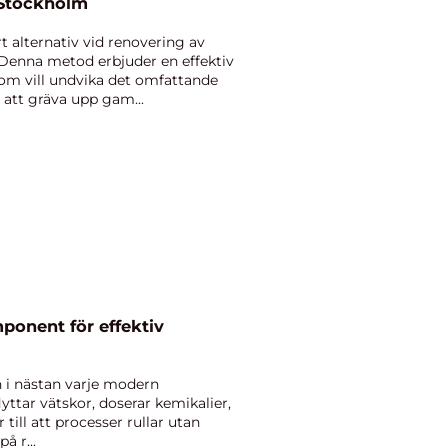
 Stockholm
rt alternativ vid renovering av
Denna metod erbjuder en effektiv
som vill undvika det omfattande
att gräva upp gam...
onent för effektiv
 i nästan varje modern
ttar vätskor, doserar kemikalier,
 till att processer rullar utan
å r...