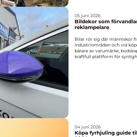
05 juni 2026
Bildekor som förvandlar 
reklampelare
Bilar rör sig där människor fi
industriområden och vid kö
bärare av varumärke, budskap e
kraftfull plattform för synlig
marknads...
04 juni 2026
Köpa fyrhjuling guide till smarta val för arbete och