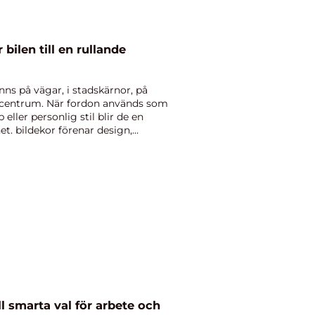
bilen till en rullande
nns på vägar, i stadskärnor, på
pcentrum. När fordon används som
ller personlig stil blir de en
het. bildekor förenar design,