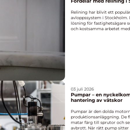
Fördelar med relining i
Relining har blivit ett populä
avloppssystem i Stockholm. 
lösning för fastighetsägare 
och kostsamma arbetet med 
03 juli 2026
Pumpar – en nyckelkomp
hantering av vätskor
Pumpar är den dolda motorn
produktionsanläggning. De fly
matar färg till sprutor och ser
avbrott. När rätt pump sitter p