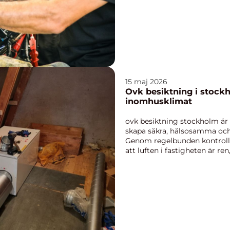
15 maj 2026
Ovk besiktning i stock
inomhusklimat
ovk besiktning stockholm är e
skapa säkra, hälsosamma och
Genom regelbunden kontroll 
att luften i fastigheten är re
som det ...