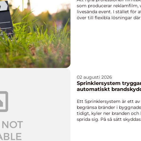
som producerar reklamfilm, 
livesända event. I stället för a
över till flexibla lösningar d
02 augusti 2026
Sprinklersystem tryggare byggnader med
automatiskt brandskyd
Ett Sprinklersystem är ett av
begränsa bränder i byggnade
tidigt, kyler ner branden och
sprida sig. På så sätt skyd
verksamhetens dr...