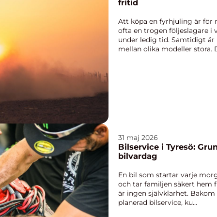
fritid
Att köpa en fyrhjuling är för
ofta en trogen följeslagare i
under ledig tid. Samtidigt är
mellan olika modeller stora. 
behöve...
31 maj 2026
Bilservice i Tyresö: Gru
bilvardag
En bil som startar varje mor
och tar familjen säkert hem f
är ingen självklarhet. Bakom e
planerad bilservice, ku...