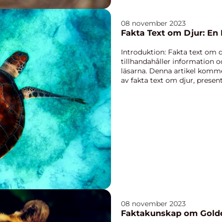
08 november 2023
Fakta Text om Djur: En
Introduktion: Fakta text om 
tillhandahåller information o
läsarna. Denna artikel komme
av fakta text om djur, presen
samt diskute...
08 november 2023
Faktakunskap om Golde