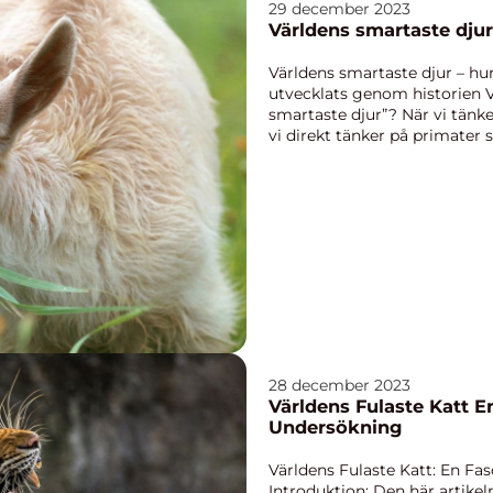
29 december 2023
Världens smartaste djur
Världens smartaste djur – hur 
utvecklats genom historien V
smartaste djur”? När vi tänke
vi direkt tänker på primater 
28 december 2023
Världens Fulaste Katt En Fascinerande
Undersökning
Världens Fulaste Katt: En F
Introduktion: Den här artikeln