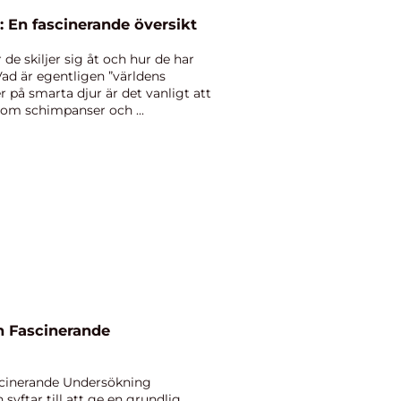
: En fascinerande översikt
de skiljer sig åt och hur de har
ad är egentligen ”världens
r på smarta djur är det vanligt att
som schimpanser och ...
ascinerande Undersökning
 syftar till att ge en grundlig