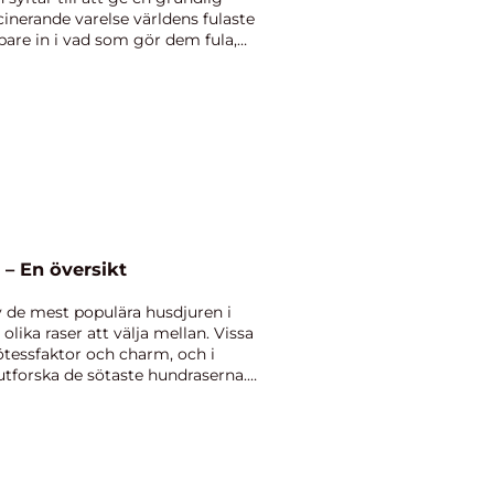
cinerande varelse världens fulaste
pare in i vad som gör dem fula,
– En översikt
v de mest populära husdjuren i
lika raser att välja mellan. Vissa
sötessfaktor och charm, och i
utforska de sötaste hundraserna.