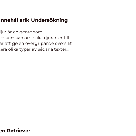
 Innehållsrik Undersökning
djur är en genre som
ch kunskap om olika djurarter till
r att ge en övergripande översikt
tera olika typer av sådana texter
n Retriever