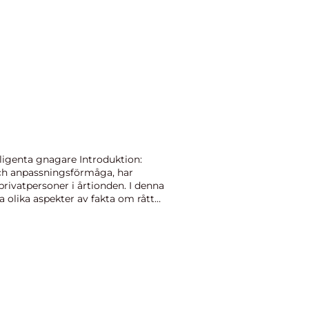
lligenta gnagare Introduktion:
och anpassningsförmåga, har
privatpersoner i årtionden. I denna
a olika aspekter av fakta om råttor