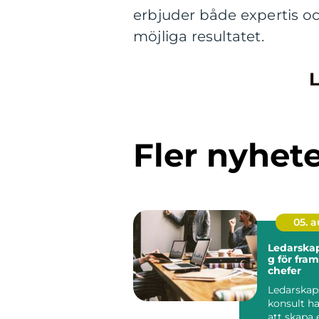
erbjuder både expertis och 
möjliga resultatet.
L
Fler nyhet
05. 
Ledarskap
g för fra
chefer
Ledarskap
konsult h
att skapa e