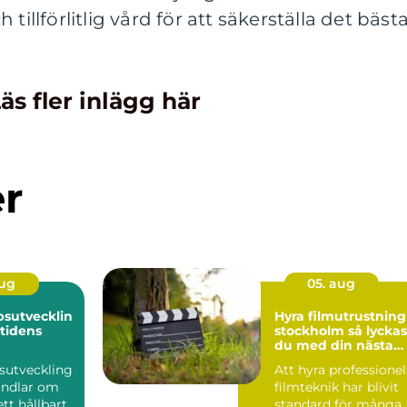
tillförlitlig vård för att säkerställa det bäst
äs fler inlägg här
er
aug
05. aug
sutvecklin
Hyra filmutrustning 
mtidens
stockholm så lyckas
du med din nästa
produktion
sutveckling
Att hyra professionel
andlar om
filmteknik har blivit
tt hållbart,
standard för många