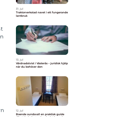
31. jul
Traktorverkstad navet i ett fungerande
lantbruk
st
en
13. jul
Vårdnadstvist i Västerås – juridisk hjälp
när du behöver den
rn
12. jul
Boende sundsvall en praktisk guide