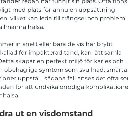
tänder redan har funnit sin plats. Ofta finns
äckligt med plats för ännu en uppsättning
n, vilket kan leda till trängsel och problem
allmänna hälsa.
 in snett eller bara delvis har brytit
allad för impakterad tand, kan lätt samla
Detta skapar en perfekt miljö för karies och
an obehagliga symtom som svullnad, smärta
tioner uppstå. I sådana fall anses det ofta s
anden för att undvika onödiga komplikatione
nhälsa.
 dra ut en visdomstand