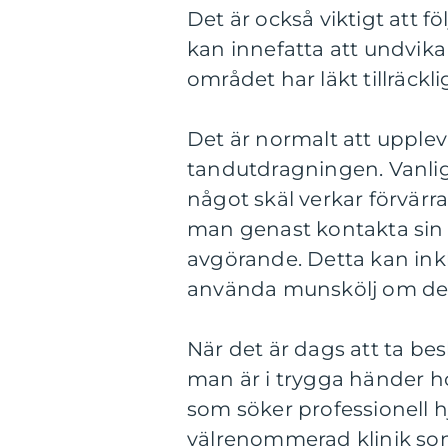
Det är också viktigt att fö
kan innefatta att undvika f
området har läkt tillräckli
Det är normalt att upple
tandutdragningen. Vanlig
något skäl verkar förvärr
man genast kontakta sin
avgörande. Detta kan inkl
använda munskölj om de
När det är dags att ta bes
man är i trygga händer h
som söker professionell hj
välrenommerad klinik so