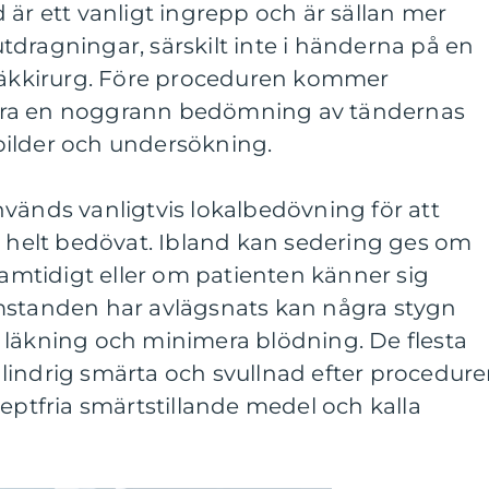
 är ett vanligt ingrepp och är sällan mer
dragningar, särskilt inte i händerna på en
 käkkirurg. Före proceduren kommer
öra en noggrann bedömning av tändernas
ilder och undersökning.
vänds vanligtvis lokalbedövning för att
r helt bedövat. Ibland kan sedering ges om
 samtidigt eller om patienten känner sig
mstanden har avlägsnats kan några stygn
 läkning och minimera blödning. De flesta
lindrig smärta och svullnad efter procedure
ceptfria smärtstillande medel och kalla