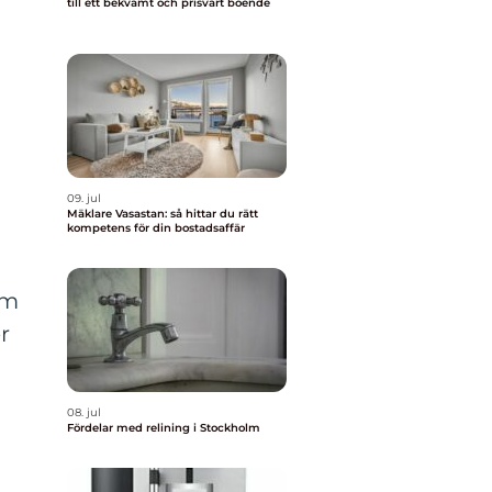
till ett bekvämt och prisvärt boende
09. jul
Mäklare Vasastan: så hittar du rätt
kompetens för din bostadsaffär
om
r
08. jul
Fördelar med relining i Stockholm