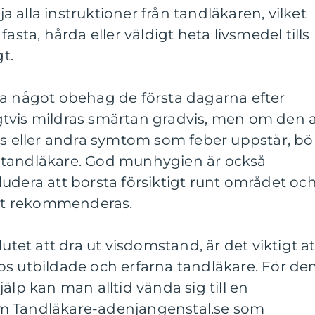
lja alla instruktioner från tandläkaren, vilket
asta, hårda eller väldigt heta livsmedel tills
gt.
va något obehag de första dagarna efter
tvis mildras smärtan gradvis, men om den 
as eller andra symtom som feber uppstår, bö
 tandläkare. God munhygien är också
udera att borsta försiktigt runt området oc
t rekommenderas.
lutet att dra ut visdomstand, är det viktigt at
os utbildade och erfarna tandläkare. För d
älp kan man alltid vända sig till en
m Tandläkare-adenjangenstal.se som