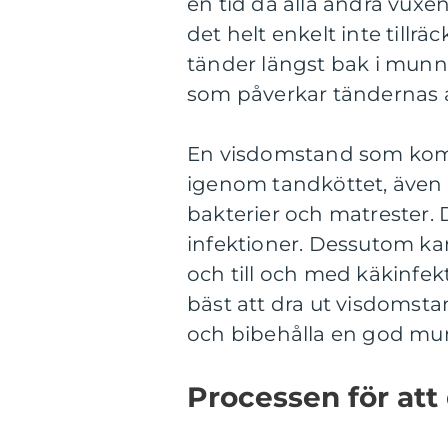
en tid då alla andra vuxen
det helt enkelt inte tillr
tänder längst bak i munne
som påverkar tändernas 
En visdomstand som kommer
igenom tandköttet, även k
bakterier och matrester. 
infektioner. Dessutom k
och till och med käkinfek
bäst att dra ut visdomst
och bibehålla en god mu
Processen för att