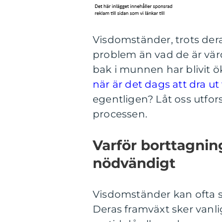
Visdomständer, trots der
problem än vad de är värd
bak i munnen har blivit 
när är det dags att dra u
egentligen? Låt oss utfor
processen.
Varför borttagnin
nödvändigt
Visdomständer kan ofta se
Deras framväxt sker vanlig