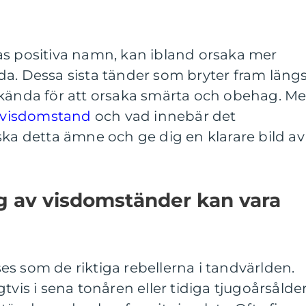
as positiva namn, kan ibland orsaka mer
a. Dessa sista tänder som bryter fram läng
ökända för att orsaka smärta och obehag. M
t visdomstand
och vad innebär det
ska detta ämne och ge dig en klarare bild av
g av visdomständer kan vara
s som de riktiga rebellerna i tandvärlden.
tvis i sena tonåren eller tidiga tjugoårsålde