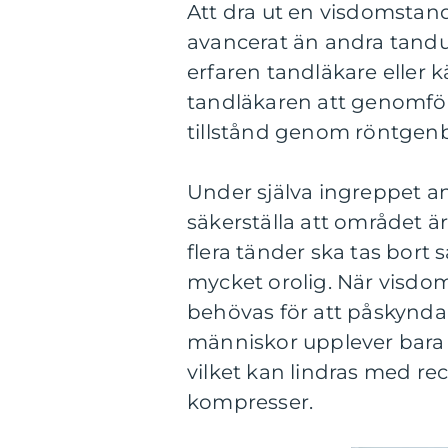
Att dra ut en visdomstand
avancerat än andra tandut
erfaren tandläkare eller
tandläkaren att genomf
tillstånd genom röntgenb
Under själva ingreppet an
säkerställa att området ä
flera tänder ska tas bort
mycket orolig. När visdo
behövas för att påskynda
människor upplever bara 
vilket kan lindras med re
kompresser.