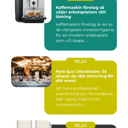
Kaffemaskin företag så
väljer arbetsplatsen rätt
lösning
kaffemaskin företag är en av
de viktigaste investeringarna
för en modern arbetsplats
som vill skapa ...
05. jul
Hyra ljus i Stockholm: Så
skapar du rätt stämning för
ditt event
Att hyra professionell
eventteknik kan förvandla en
helt vanlig lokal till en
minnesvärd u...
03. jul