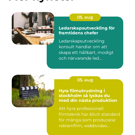
05. aug
Ledarskapsutveckling för
framtidens chefer
Ledarskapsutveckling
konsult handlar om att
skapa ett hållbart, modigt
och närvarande led...
05. aug
Hyra filmutrustning i
stockholm så lyckas du
med din nästa produktion
Att hyra professionell
filmteknik har blivit standard
för många som producerar
reklamfilm, webbvideo...