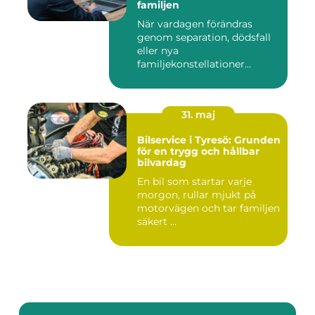
familjen
När vardagen förändras
genom separation, dödsfall
eller nya
familjekonstellationer
uppstår ofta fråg...
31. maj
Bilservice i Tyresö: Grunden
för en trygg och hållbar
bilvardag
En bil som startar varje
morgon, rullar mjukt på
motorvägen och tar familjen
säkert ...