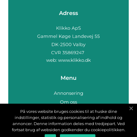
Adress
web:
www.klikko.dk
Menu
Annonsering
Om oss
Cookies
På vores website bruges cookies til at huske dine
indstillinger, statistik og personalisering af indhold og
Kontakta oss
annoncer. Denne information deles med tredjepart. Ved
Sitemap
fortsat brug af websiden godkender du cookiepolitikken.