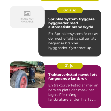
02. aug
Sprinklersystem tryggare
byggnader med
automatiskt brandskydd
Ett Sprinklersystem är ett av
de mest effektiva sätten att
begränsa bränder i
byggnader. Systemet up...
31. jul
Traktorverkstad navet i ett
fungerande lantbruk
En traktorverkstad är mer än
bara en plats där maskiner
lagas. För många
lantbrukare är den hjärtat ...