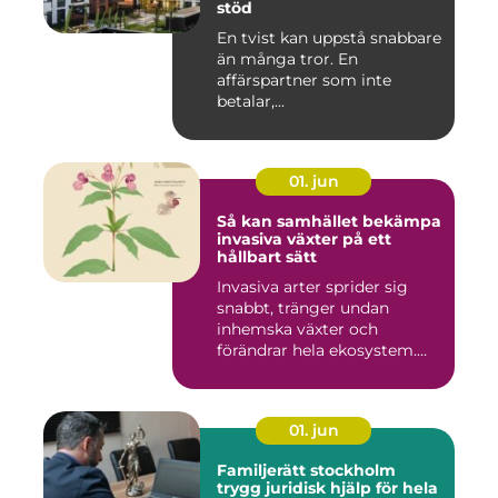
stöd
En tvist kan uppstå snabbare
än många tror. En
affärspartner som inte
betalar,...
01. jun
Så kan samhället bekämpa
invasiva växter på ett
hållbart sätt
Invasiva arter sprider sig
snabbt, tränger undan
inhemska växter och
förändrar hela ekosystem.
Kommu...
01. jun
Familjerätt stockholm
trygg juridisk hjälp för hela