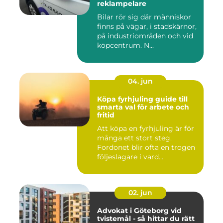
reklampelare
Bilar rör sig där människor
finns på vägar, i stadskärnor,
på industriområden och vid
köpcentrum. N...
04. jun
Köpa fyrhjuling guide till
smarta val för arbete och
fritid
Att köpa en fyrhjuling är för
många ett stort steg.
Fordonet blir ofta en trogen
följeslagare i vard...
02. jun
Advokat i Göteborg vid
tvistemål - så hittar du rätt