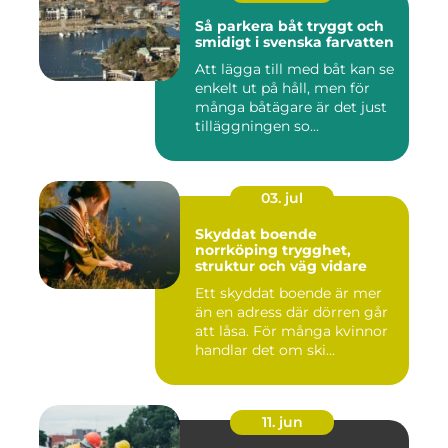
Så parkera båt tryggt och
smidigt i svenska farvatten
Att lägga till med båt kan se
enkelt ut på håll, men för
många båtägare är det just
tilläggningen so...
03. jul
Skyddat boende
norrköping trygghet,
struktur och väg vidare
Ett skyddat boende är mer
än en adress där dörren går
att låsa. För många kvinnor
handlar det om ski...
11. jun