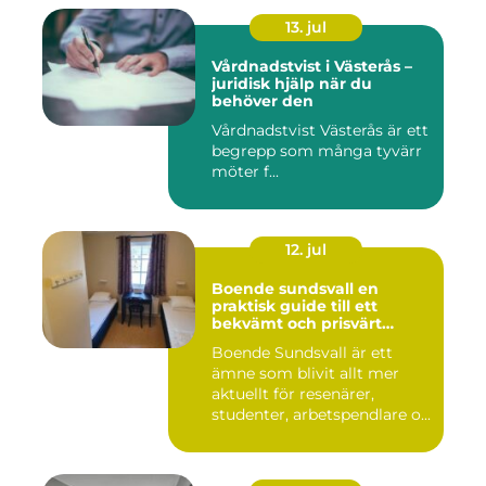
13. jul
Vårdnadstvist i Västerås –
juridisk hjälp när du
behöver den
Vårdnadstvist Västerås är ett
begrepp som många tyvärr
möter f...
12. jul
Boende sundsvall en
praktisk guide till ett
bekvämt och prisvärt
boende
Boende Sundsvall är ett
ämne som blivit allt mer
aktuellt för resenärer,
studenter, arbetspendlare o...