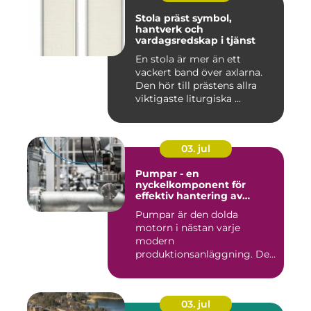
Stola präst symbol,
hantverk och
vardagsredskap i tjänst
En stola är mer än ett
vackert band över axlarna.
Den hör till prästens allra
viktigaste liturgiska ...
03. jul
Pumpar - en
nyckelkomponent för
effektiv hantering av
vätskor
Pumpar är den dolda
motorn i nästan varje
modern
produktionsanläggning. De
flyttar v&...
03. jul