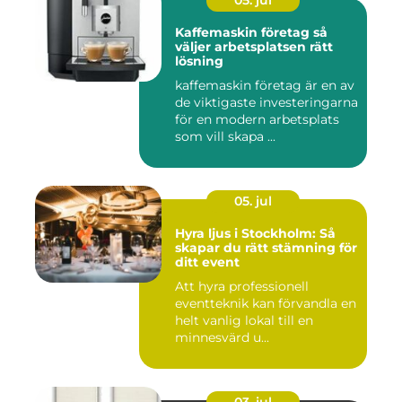
05. jul
Kaffemaskin företag så
väljer arbetsplatsen rätt
lösning
kaffemaskin företag är en av
de viktigaste investeringarna
för en modern arbetsplats
som vill skapa ...
05. jul
Hyra ljus i Stockholm: Så
skapar du rätt stämning för
ditt event
Att hyra professionell
eventteknik kan förvandla en
helt vanlig lokal till en
minnesvärd u...