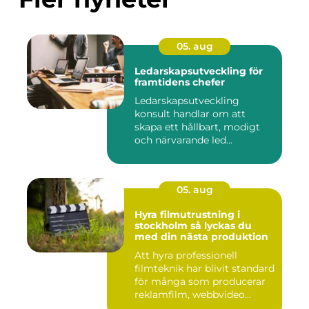
05. aug
Ledarskapsutveckling för
framtidens chefer
Ledarskapsutveckling
konsult handlar om att
skapa ett hållbart, modigt
och närvarande led...
05. aug
Hyra filmutrustning i
stockholm så lyckas du
med din nästa produktion
Att hyra professionell
filmteknik har blivit standard
för många som producerar
reklamfilm, webbvideo...