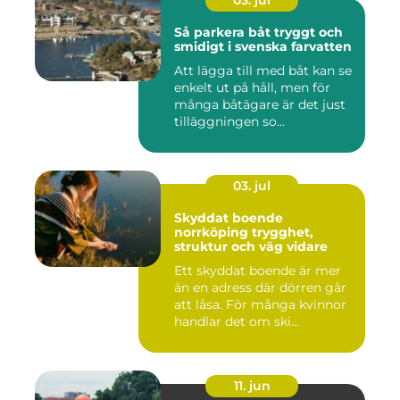
03. jul
Så parkera båt tryggt och
smidigt i svenska farvatten
Att lägga till med båt kan se
enkelt ut på håll, men för
många båtägare är det just
tilläggningen so...
03. jul
Skyddat boende
norrköping trygghet,
struktur och väg vidare
Ett skyddat boende är mer
än en adress där dörren går
att låsa. För många kvinnor
handlar det om ski...
11. jun