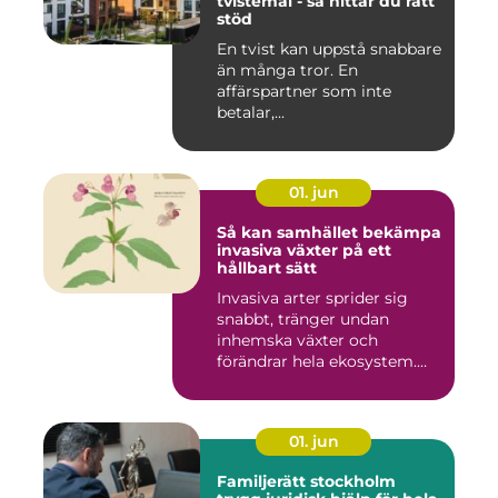
tvistemål - så hittar du rätt
stöd
En tvist kan uppstå snabbare
än många tror. En
affärspartner som inte
betalar,...
01. jun
Så kan samhället bekämpa
invasiva växter på ett
hållbart sätt
Invasiva arter sprider sig
snabbt, tränger undan
inhemska växter och
förändrar hela ekosystem.
Kommu...
01. jun
Familjerätt stockholm