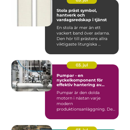
03. jul
Stola präst symbol,
hantverk och
vardagsredskap i tjänst
En stola är mer än ett
vackert band över axlarna.
Den hör till prästens allra
viktigaste liturgiska ...
03. jul
Pumpar - en
nyckelkomponent för
effektiv hantering av
vätskor
Pumpar är den dolda
motorn i nästan varje
modern
produktionsanläggning. De
flyttar v&...