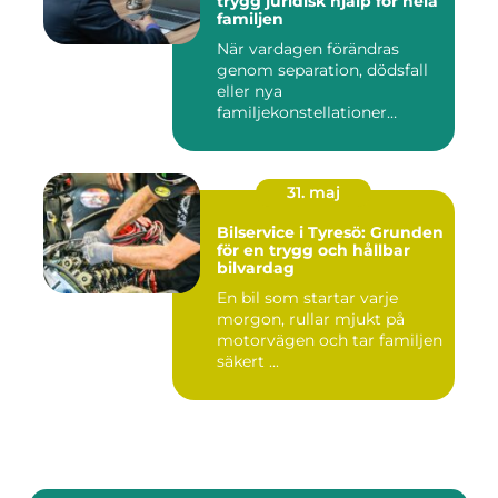
trygg juridisk hjälp för hela
familjen
När vardagen förändras
genom separation, dödsfall
eller nya
familjekonstellationer
uppstår ofta fråg...
31. maj
Bilservice i Tyresö: Grunden
för en trygg och hållbar
bilvardag
En bil som startar varje
morgon, rullar mjukt på
motorvägen och tar familjen
säkert ...