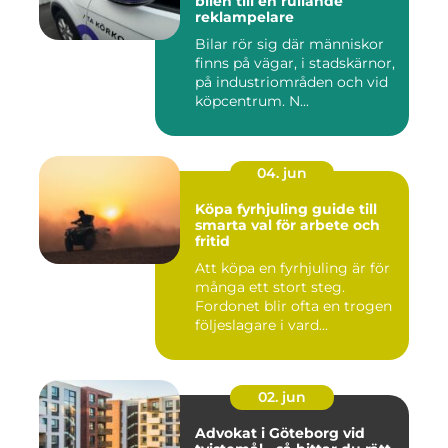
bilen till en rullande
reklampelare
Bilar rör sig där människor
finns på vägar, i stadskärnor,
på industriområden och vid
köpcentrum. N...
04. jun
Köpa fyrhjuling guide till
smarta val för arbete och
fritid
Att köpa en fyrhjuling är för
många ett stort steg.
Fordonet blir ofta en trogen
följeslagare i vard...
02. jun
Advokat i Göteborg vid