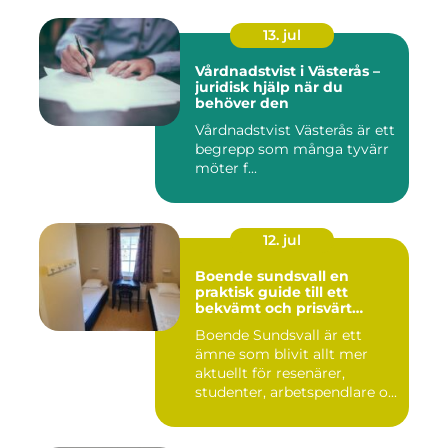
13. jul
Vårdnadstvist i Västerås –
juridisk hjälp när du
behöver den
Vårdnadstvist Västerås är ett
begrepp som många tyvärr
möter f...
12. jul
Boende sundsvall en
praktisk guide till ett
bekvämt och prisvärt
boende
Boende Sundsvall är ett
ämne som blivit allt mer
aktuellt för resenärer,
studenter, arbetspendlare o...