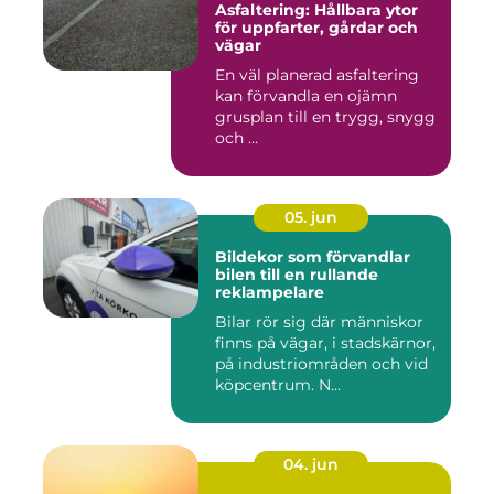
Asfaltering: Hållbara ytor
för uppfarter, gårdar och
vägar
En väl planerad asfaltering
kan förvandla en ojämn
grusplan till en trygg, snygg
och ...
05. jun
Bildekor som förvandlar
bilen till en rullande
reklampelare
Bilar rör sig där människor
finns på vägar, i stadskärnor,
på industriområden och vid
köpcentrum. N...
04. jun