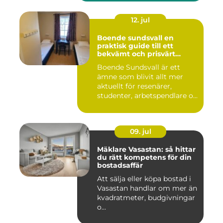
12. jul
Boende sundsvall en
praktisk guide till ett
bekvämt och prisvärt
boende
Boende Sundsvall är ett
ämne som blivit allt mer
aktuellt för resenärer,
studenter, arbetspendlare o...
09. jul
Mäklare Vasastan: så hittar
du rätt kompetens för din
bostadsaffär
Att sälja eller köpa bostad i
Vasastan handlar om mer än
kvadratmeter, budgivningar
o...