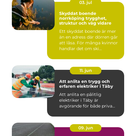
03. jul
Skyddat boende
norrköping trygghet,
struktur och väg vidare
Ett skyddat boende är mer
än en adress där dörren går
att låsa. För många kvinnor
handlar det om ski...
11. jun
Att anlita en trygg och
erfaren elektriker i Täby
Att anlita en pålitlig
elektriker i Täby är
avgörande för både priva...
09. jun