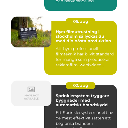
och närvarande led...
05. aug
Hyra filmutrustning i
stockholm så lyckas du
med din nästa produktion
Att hyra professionell
filmteknik har blivit standard
för många som producerar
reklamfilm, webbvideo...
02. aug
Sprinklersystem tryggare
byggnader med
automatiskt brandskydd
Ett Sprinklersystem är ett av
de mest effektiva sätten att
begränsa bränder i