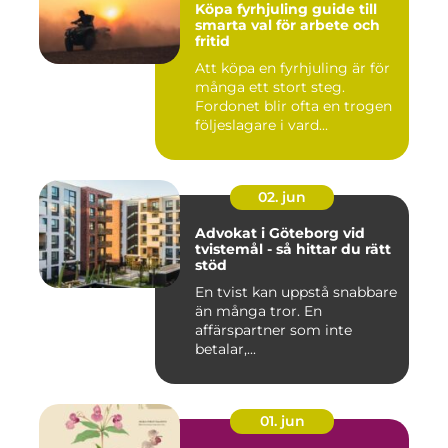
Köpa fyrhjuling guide till
smarta val för arbete och
fritid
Att köpa en fyrhjuling är för
många ett stort steg.
Fordonet blir ofta en trogen
följeslagare i vard...
02. jun
Advokat i Göteborg vid
tvistemål - så hittar du rätt
stöd
En tvist kan uppstå snabbare
än många tror. En
affärspartner som inte
betalar,...
01. jun