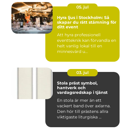
05. jul
Hyra ljus i Stockholm: Så
skapar du rätt stämning för
ditt event
Att hyra professionell
eventteknik kan förvandla en
helt vanlig lokal till en
minnesvärd u...
03. jul
Stola präst symbol,
hantverk och
vardagsredskap i tjänst
En stola är mer än ett
vackert band över axlarna.
Den hör till prästens allra
viktigaste liturgiska ...