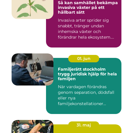
Så kan samhället bekämpa
invasiva växter på ett
hållbart sätt
Invasiva arter sprider sig
snabbt, tränger undan
inhemska växter och
förändrar hela ekosystem.
Kommu...
01. jun
Familjerätt stockholm
trygg juridisk hjälp för hela
familjen
När vardagen förändras
genom separation, dödsfall
eller nya
familjekonstellationer
uppstår ofta fråg...
31. maj