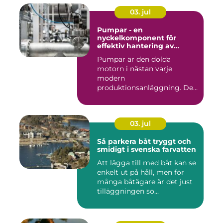
03. jul
Pumpar - en
nyckelkomponent för
effektiv hantering av
vätskor
Pumpar är den dolda
motorn i nästan varje
modern
produktionsanläggning. De
flyttar v&...
03. jul
Så parkera båt tryggt och
smidigt i svenska farvatten
Att lägga till med båt kan se
enkelt ut på håll, men för
många båtägare är det just
tilläggningen so...