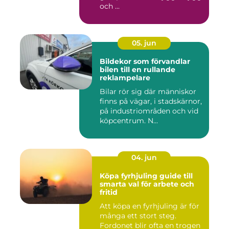
och ...
05. jun
Bildekor som förvandlar
bilen till en rullande
reklampelare
Bilar rör sig där människor
finns på vägar, i stadskärnor,
på industriområden och vid
köpcentrum. N...
04. jun
Köpa fyrhjuling guide till
smarta val för arbete och
fritid
Att köpa en fyrhjuling är för
många ett stort steg.
Fordonet blir ofta en trogen