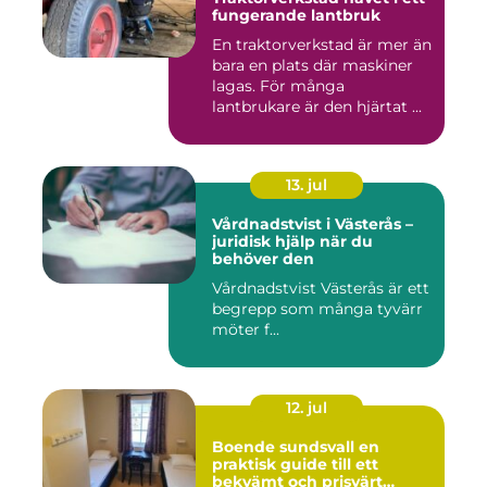
fungerande lantbruk
En traktorverkstad är mer än
bara en plats där maskiner
lagas. För många
lantbrukare är den hjärtat ...
13. jul
Vårdnadstvist i Västerås –
juridisk hjälp när du
behöver den
Vårdnadstvist Västerås är ett
begrepp som många tyvärr
möter f...
12. jul
Boende sundsvall en
praktisk guide till ett
bekvämt och prisvärt