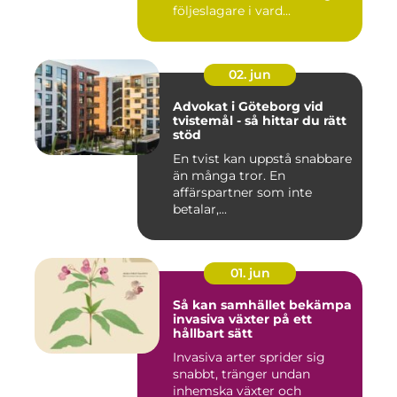
följeslagare i vard...
02. jun
Advokat i Göteborg vid
tvistemål - så hittar du rätt
stöd
En tvist kan uppstå snabbare
än många tror. En
affärspartner som inte
betalar,...
01. jun
Så kan samhället bekämpa
invasiva växter på ett
hållbart sätt
Invasiva arter sprider sig
snabbt, tränger undan
inhemska växter och