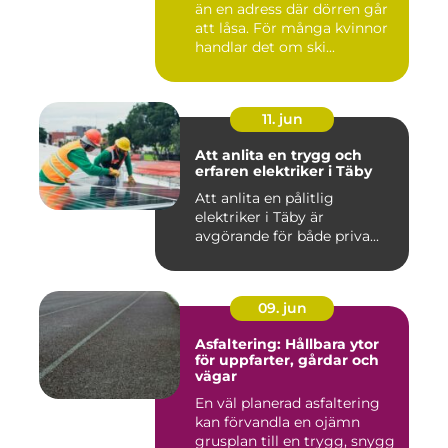
än en adress där dörren går
att låsa. För många kvinnor
handlar det om ski...
11. jun
Att anlita en trygg och
erfaren elektriker i Täby
Att anlita en pålitlig
elektriker i Täby är
avgörande för både priva...
09. jun
Asfaltering: Hållbara ytor
för uppfarter, gårdar och
vägar
En väl planerad asfaltering
kan förvandla en ojämn
grusplan till en trygg, snygg