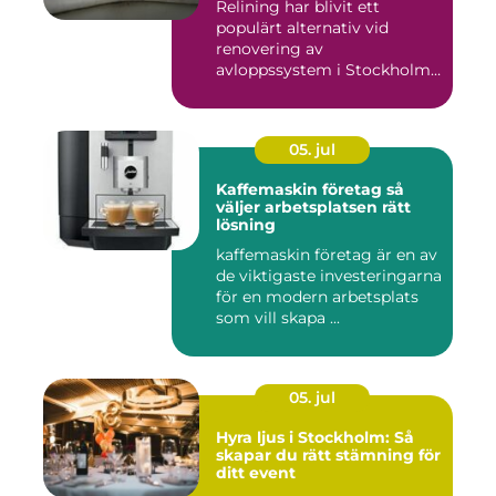
Relining har blivit ett
populärt alternativ vid
renovering av
avloppssystem i Stockholm.
Denna ...
05. jul
Kaffemaskin företag så
väljer arbetsplatsen rätt
lösning
kaffemaskin företag är en av
de viktigaste investeringarna
för en modern arbetsplats
som vill skapa ...
05. jul
Hyra ljus i Stockholm: Så
skapar du rätt stämning för
ditt event