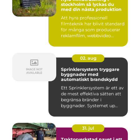
stockholm så lyckas du
med din nästa produktion
Att hyra professionell
filmteknik har blivit standard
för många som producerar
reklamfilm, webbvideo...
02. aug
Sprinklersystem tryggare
byggnader med
automatiskt brandskydd
Ett Sprinklersystem är ett av
de mest effektiva sätten att
begränsa bränder i
byggnader. Systemet up...
31. jul
Traktorverkstad navet i ett