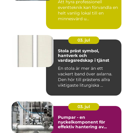
Att hyra professionell
eventteknik kan förvandla en
helt vanlig lokal till en
minnesvärd u...
03. jul
Stola präst symbol,
hantverk och
vardagsredskap i tjänst
En stola är mer än ett
vackert band över axlarna.
Den hör till prästens allra
viktigaste liturgiska ...
03. jul
Pumpar - en
nyckelkomponent för
effektiv hantering av
vätskor