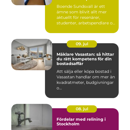
boende
Boende Sundsvall är ett
ämne som blivit allt mer
aktuellt för resenärer,
studenter, arbetspendlare o...
09. jul
Mäklare Vasastan: så hittar
du rätt kompetens för din
bostadsaffär
Att sälja eller köpa bostad i
Vasastan handlar om mer än
kvadratmeter, budgivningar
o...
08. jul
Fördelar med relining i
Stockholm