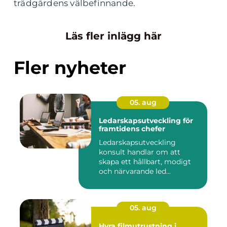
trädgårdens välbefinnande.
Läs fler inlägg här
Fler nyheter
05. aug
Ledarskapsutveckling för
framtidens chefer
Ledarskapsutveckling
konsult handlar om att
skapa ett hållbart, modigt
och närvarande led...
05. aug
Hyra filmutrustning i