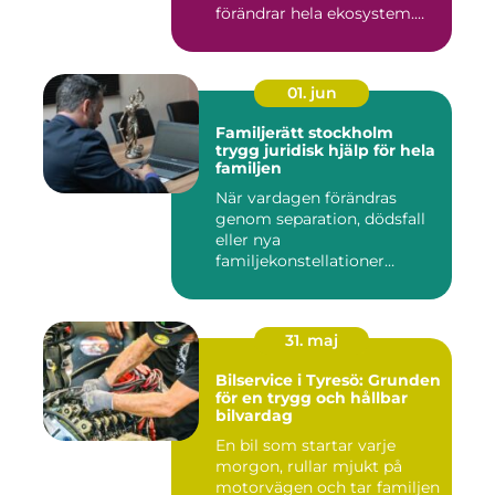
förändrar hela ekosystem.
Kommu...
01. jun
Familjerätt stockholm
trygg juridisk hjälp för hela
familjen
När vardagen förändras
genom separation, dödsfall
eller nya
familjekonstellationer
uppstår ofta fråg...
31. maj
Bilservice i Tyresö: Grunden
för en trygg och hållbar
bilvardag
En bil som startar varje
morgon, rullar mjukt på
motorvägen och tar familjen