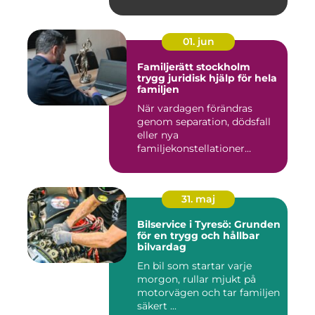
Kommu...
01. jun
Familjerätt stockholm
trygg juridisk hjälp för hela
familjen
När vardagen förändras
genom separation, dödsfall
eller nya
familjekonstellationer
uppstår ofta fråg...
31. maj
Bilservice i Tyresö: Grunden
för en trygg och hållbar
bilvardag
En bil som startar varje
morgon, rullar mjukt på
motorvägen och tar familjen
säkert ...