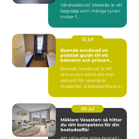
Vårdnadstvist Västerås är ett
begrepp som många tyvärr
möter f...
12. jul
Boende sundsvall en
praktisk guide till ett
bekvämt och prisvärt
boende
Boende Sundsvall är ett
ämne som blivit allt mer
aktuellt för resenärer,
studenter, arbetspendlare o...
09. jul
Mäklare Vasastan: så hittar
du rätt kompetens för din
bostadsaffär
Att sälja eller köpa bostad i