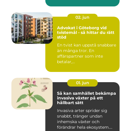
02. jun
Advokat i Göteborg vid
tvistemål - så hittar du rätt
stöd
En tvist kan uppstå snabbare
än många tror. En
affärspartner som inte
betalar,...
01. jun
Så kan samhället bekämpa
invasiva växter på ett
hållbart sätt
Invasiva arter sprider sig
snabbt, tränger undan
inhemska växter och
förändrar hela ekosystem.