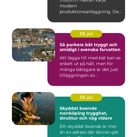
motorn i nästan varje
modern
produktionsanläggning. De
flyttar v&...
03. jul
Så parkera båt tryggt och
smidigt i svenska farvatten
Att lägga till med båt kan se
enkelt ut på håll, men för
många båtägare är det just
tilläggningen so...
03. jul
Skyddat boende
norrköping trygghet,
struktur och väg vidare
Ett skyddat boende är mer
än en adress där dörren går