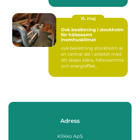
15. maj
Ovk besiktning i stockholm
för hälsosamt
inomhusklimat
ovk besiktning stockholm är
en central del i arbetet med
att skapa säkra, hälsosamma
och energieffek...
Adress