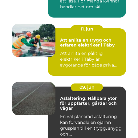
att låsa. För många kvinnor
handlar det om ski...
11. jun
Att anlita en trygg och
erfaren elektriker i Täby
Att anlita en pålitlig
elektriker i Täby är
avgörande för både priva...
09. jun
Asfaltering: Hållbara ytor
för uppfarter, gårdar och
vägar
En väl planerad asfaltering
kan förvandla en ojämn
grusplan till en trygg, snygg
och ...