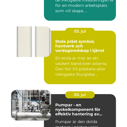
de viktigaste investeringarna
för en modern arbetsplats
som vill skapa ...
03. jul
Stola präst symbol,
hantverk och
vardagsredskap i tjänst
En stola är mer än ett
vackert band över axlarna.
Den hör till prästens allra
viktigaste liturgiska ...
03. jul
Pumpar - en
nyckelkomponent för
effektiv hantering av
vätskor
Pumpar är den dolda