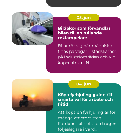
05. jun
Bildekor som förvandlar
bilen till en rullande
reklampelare
Bilar rör sig där människor
finns på vägar, i stadskärnor,
på industriområden och vid
köpcentrum. N...
04. jun
Köpa fyrhjuling guide till
smarta val för arbete och
fritid
Att köpa en fyrhjuling är för
många ett stort steg.
Fordonet blir ofta en trogen
följeslagare i vard...