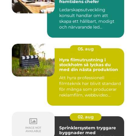
framtidens chefer
Ledarskapsutveckling
konsult handlar om att
skapa ett hållbart, modigt
och närvarande led...
05. aug
Hyra filmutrustning i
stockholm så lyckas du
med din nästa produktion
Att hyra professionell
filmteknik har blivit standard
för många som producerar
reklamfilm, webbvideo...
02. aug
Sprinklersystem tryggare
byggnader med