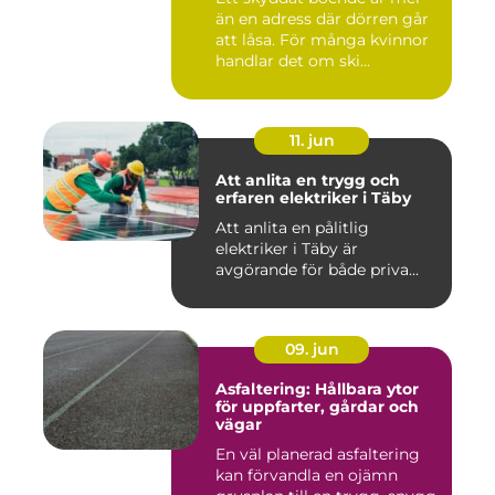
än en adress där dörren går
att låsa. För många kvinnor
handlar det om ski...
11. jun
Att anlita en trygg och
erfaren elektriker i Täby
Att anlita en pålitlig
elektriker i Täby är
avgörande för både priva...
09. jun
Asfaltering: Hållbara ytor
för uppfarter, gårdar och
vägar
En väl planerad asfaltering
kan förvandla en ojämn