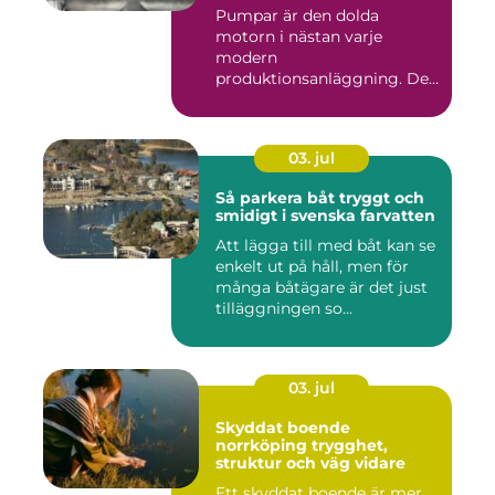
vätskor
Pumpar är den dolda
motorn i nästan varje
modern
produktionsanläggning. De
flyttar v&...
03. jul
Så parkera båt tryggt och
smidigt i svenska farvatten
Att lägga till med båt kan se
enkelt ut på håll, men för
många båtägare är det just
tilläggningen so...
03. jul
Skyddat boende
norrköping trygghet,
struktur och väg vidare
Ett skyddat boende är mer