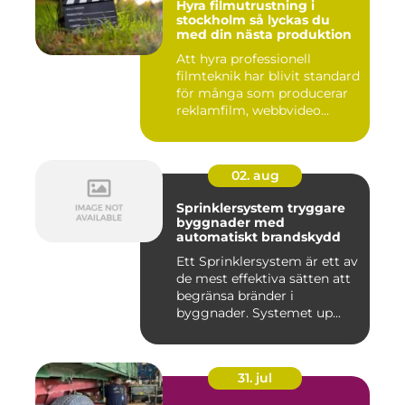
Hyra filmutrustning i
stockholm så lyckas du
med din nästa produktion
Att hyra professionell
filmteknik har blivit standard
för många som producerar
reklamfilm, webbvideo...
02. aug
Sprinklersystem tryggare
byggnader med
automatiskt brandskydd
Ett Sprinklersystem är ett av
de mest effektiva sätten att
begränsa bränder i
byggnader. Systemet up...
31. jul