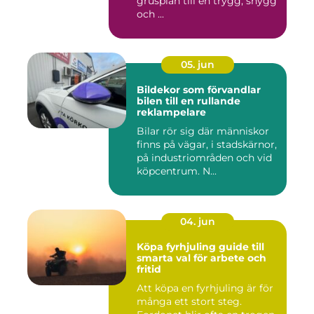
grusplan till en trygg, snygg
och ...
05. jun
Bildekor som förvandlar
bilen till en rullande
reklampelare
Bilar rör sig där människor
finns på vägar, i stadskärnor,
på industriområden och vid
köpcentrum. N...
04. jun
Köpa fyrhjuling guide till
smarta val för arbete och
fritid
Att köpa en fyrhjuling är för
många ett stort steg.