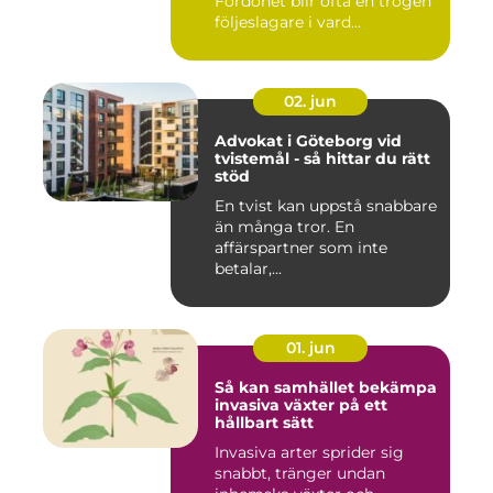
Fordonet blir ofta en trogen
följeslagare i vard...
02. jun
Advokat i Göteborg vid
tvistemål - så hittar du rätt
stöd
En tvist kan uppstå snabbare
än många tror. En
affärspartner som inte
betalar,...
01. jun
Så kan samhället bekämpa
invasiva växter på ett
hållbart sätt
Invasiva arter sprider sig
snabbt, tränger undan