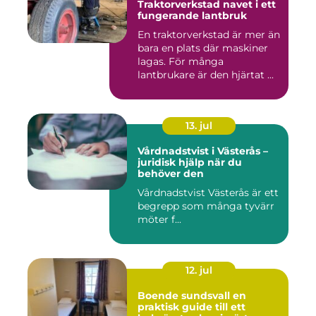
Traktorverkstad navet i ett
fungerande lantbruk
En traktorverkstad är mer än
bara en plats där maskiner
lagas. För många
lantbrukare är den hjärtat ...
13. jul
Vårdnadstvist i Västerås –
juridisk hjälp när du
behöver den
Vårdnadstvist Västerås är ett
begrepp som många tyvärr
möter f...
12. jul
Boende sundsvall en
praktisk guide till ett