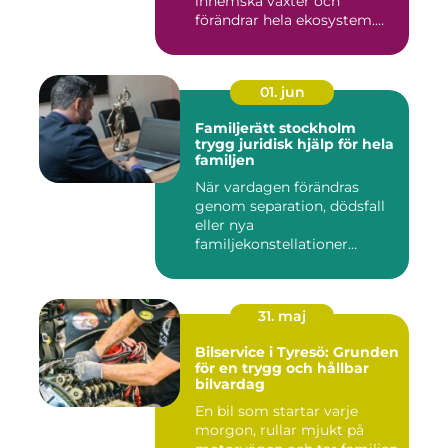
inhemska växter och
förändrar hela ekosystem.
Kommu...
01. jun
Familjerätt stockholm
trygg juridisk hjälp för hela
familjen
När vardagen förändras
genom separation, dödsfall
eller nya
familjekonstellationer
uppstår ofta fråg...
31. maj
Bilservice i Tyresö: Grunden
för en trygg och hållbar
bilvardag
En bil som startar varje
morgon, rullar mjukt på