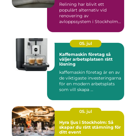
Relining har blivit ett
populärt alternativ vid
renovering av
avloppssystem i Stockholm.
Denna ...
05. jul
Kaffemaskin företag så
väljer arbetsplatsen rätt
lösning
kaffemaskin företag är en av
de viktigaste investeringarna
för en modern arbetsplats
som vill skapa ...
05. jul
Hyra ljus i Stockholm: Så
skapar du rätt stämning för
ditt event