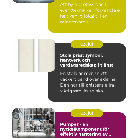
Att hyra professionell
eventteknik kan förvandla en
helt vanlig lokal till en
minnesvärd u...
03. jul
Stola präst symbol,
hantverk och
vardagsredskap i tjänst
En stola är mer än ett
vackert band över axlarna.
Den hör till prästens allra
viktigaste liturgiska ...
03. jul
Pumpar - en
nyckelkomponent för
effektiv hantering av