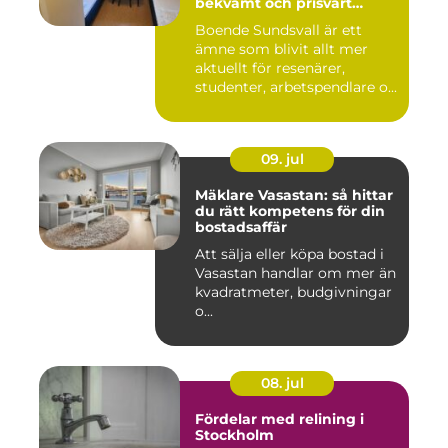
bekvämt och prisvärt
boende
Boende Sundsvall är ett
ämne som blivit allt mer
aktuellt för resenärer,
studenter, arbetspendlare o...
09. jul
Mäklare Vasastan: så hittar
du rätt kompetens för din
bostadsaffär
Att sälja eller köpa bostad i
Vasastan handlar om mer än
kvadratmeter, budgivningar
o...
08. jul
Fördelar med relining i
Stockholm