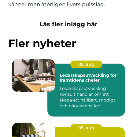
känner man återligen livets pulsslag.
Läs fler inlägg här
Fler nyheter
05. aug
Ledarskapsutveckling för
framtidens chefer
Ledarskapsutveckling
konsult handlar om att
skapa ett hållbart, modigt
och närvarande led...
05. aug