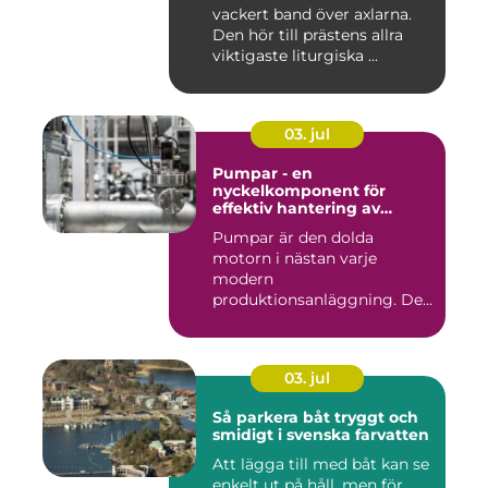
vackert band över axlarna.
Den hör till prästens allra
viktigaste liturgiska ...
03. jul
Pumpar - en
nyckelkomponent för
effektiv hantering av
vätskor
Pumpar är den dolda
motorn i nästan varje
modern
produktionsanläggning. De
flyttar v&...
03. jul
Så parkera båt tryggt och
smidigt i svenska farvatten
Att lägga till med båt kan se
enkelt ut på håll, men för