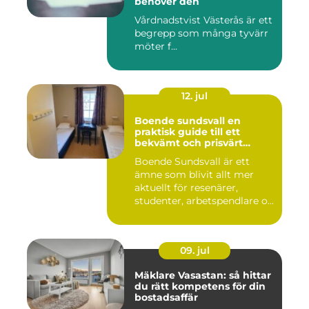
behöver den
Vårdnadstvist Västerås är ett
begrepp som många tyvärr
möter f...
12. jul
Boende sundsvall en
praktisk guide till ett
bekvämt och prisvärt
boende
Boende Sundsvall är ett
ämne som blivit allt mer
aktuellt för resenärer,
studenter, arbetspendlare o...
09. jul
Mäklare Vasastan: så hittar
du rätt kompetens för din
bostadsaffär