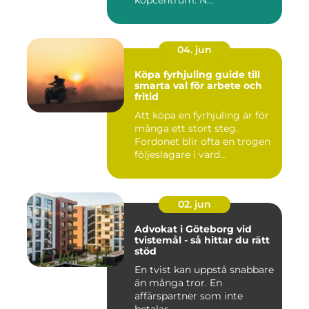
köpcentrum. N...
04. jun
Köpa fyrhjuling guide till
smarta val för arbete och
fritid
Att köpa en fyrhjuling är för
många ett stort steg.
Fordonet blir ofta en trogen
följeslagare i vard...
02. jun
Advokat i Göteborg vid
tvistemål - så hittar du rätt
stöd
En tvist kan uppstå snabbare
än många tror. En
affärspartner som inte