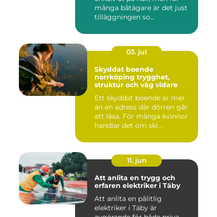
många båtägare är det just
tilläggningen so...
03. jul
Skyddat boende
norrköping trygghet,
struktur och väg vidare
Ett skyddat boende är mer
än en adress där dörren går
att låsa. För många kvinnor
handlar det om ski...
11. jun
Att anlita en trygg och
erfaren elektriker i Täby
Att anlita en pålitlig
elektriker i Täby är