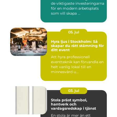
de viktigaste investeringarna
för en modern arbetsplats
som vill skapa ...
05. jul
Hyra ljus i Stockholm: Så
skapar du rätt stämning för
ditt event
Att hyra professionell
eventteknik kan förvandla en
helt vanlig lokal till en
minnesvärd u...
03. jul
Stola präst symbol,
hantverk och
vardagsredskap i tjänst
En stola är mer än ett