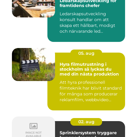
Ledarskapsutveckling för
framtidens chefer
Ledarskapsutveckling
konsult handlar om att
skapa ett hållbart, modigt
och närvarande led...
05. aug
Hyra filmutrustning i
stockholm så lyckas du
med din nästa produktion
Att hyra professionell
filmteknik har blivit standard
för många som producerar
reklamfilm, webbvideo...
02. aug
Sprinklersystem tryggare