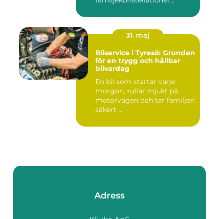
familjekonstellationer
uppstår ofta fråg...
31. maj
Bilservice i Tyresö: Grunden
för en trygg och hållbar
bilvardag
En bil som startar varje
morgon, rullar mjukt på
motorvägen och tar familjen
säkert ...
Adress