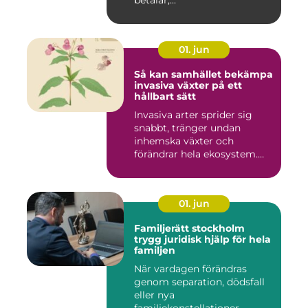
betalar,...
01. jun
Så kan samhället bekämpa
invasiva växter på ett
hållbart sätt
Invasiva arter sprider sig
snabbt, tränger undan
inhemska växter och
förändrar hela ekosystem.
Kommu...
01. jun
Familjerätt stockholm
trygg juridisk hjälp för hela
familjen
När vardagen förändras
genom separation, dödsfall
eller nya