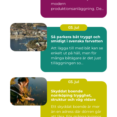
modern
produktionsanläggning. De
flyttar v&...
03. jul
Så parkera båt tryggt och
smidigt i svenska farvatten
Att lägga till med båt kan se
enkelt ut på håll, men för
många båtägare är det just
tilläggningen so...
03. jul
Skyddat boende
norrköping trygghet,
struktur och väg vidare
Ett skyddat boende är mer
än en adress där dörren går
att låsa. För många kvinnor