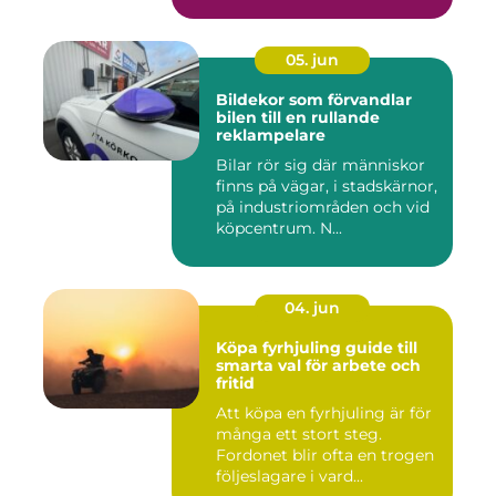
05. jun
Bildekor som förvandlar
bilen till en rullande
reklampelare
Bilar rör sig där människor
finns på vägar, i stadskärnor,
på industriområden och vid
köpcentrum. N...
04. jun
Köpa fyrhjuling guide till
smarta val för arbete och
fritid
Att köpa en fyrhjuling är för
många ett stort steg.
Fordonet blir ofta en trogen
följeslagare i vard...