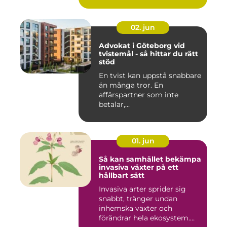
02. jun
Advokat i Göteborg vid
tvistemål - så hittar du rätt
stöd
En tvist kan uppstå snabbare
än många tror. En
affärspartner som inte
betalar,...
01. jun
Så kan samhället bekämpa
invasiva växter på ett
hållbart sätt
Invasiva arter sprider sig
snabbt, tränger undan
inhemska växter och
förändrar hela ekosystem.