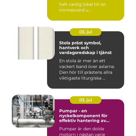
helt vanlig lokal till en
minnesvärd u...
03. jul
Stola präst symbol,
hantverk och
vardagsredskap i tjänst
En stola är mer än ett
vackert band över axlarna.
Den hör till prästens allra
viktigaste liturgiska ...
03. jul
Pumpar - en
nyckelkomponent för
effektiv hantering av
vätskor
Pumpar är den dolda
motorn i nästan varje