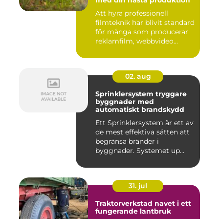
med din nästa produktion
Att hyra professionell
filmteknik har blivit standard
för många som producerar
reklamfilm, webbvideo...
02. aug
Sprinklersystem tryggare
byggnader med
automatiskt brandskydd
Ett Sprinklersystem är ett av
de mest effektiva sätten att
begränsa bränder i
byggnader. Systemet up...
31. jul
Traktorverkstad navet i ett
fungerande lantbruk