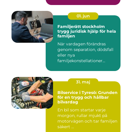
Kommu...
01. jun
Familjerätt stockholm
trygg juridisk hjälp för hela
familjen
När vardagen förändras
genom separation, dödsfall
eller nya
familjekonstellationer
uppstår ofta fråg...
31. maj
Bilservice i Tyresö: Grunden
för en trygg och hållbar
bilvardag
En bil som startar varje
morgon, rullar mjukt på
motorvägen och tar familjen
säkert ...