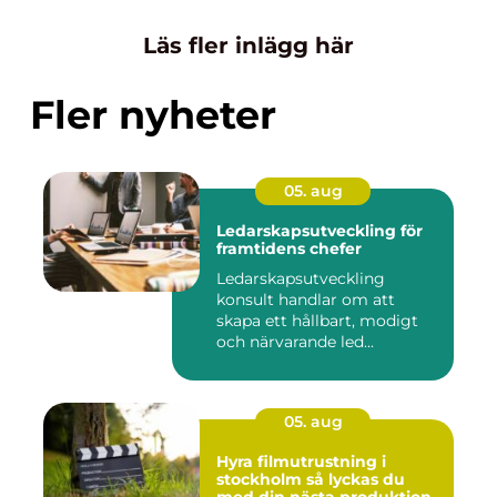
Läs fler inlägg här
Fler nyheter
05. aug
Ledarskapsutveckling för
framtidens chefer
Ledarskapsutveckling
konsult handlar om att
skapa ett hållbart, modigt
och närvarande led...
05. aug
Hyra filmutrustning i
stockholm så lyckas du