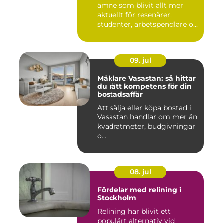
ämne som blivit allt mer
aktuellt för resenärer,
studenter, arbetspendlare o...
09. jul
Mäklare Vasastan: så hittar
du rätt kompetens för din
bostadsaffär
Att sälja eller köpa bostad i
Vasastan handlar om mer än
kvadratmeter, budgivningar
o...
08. jul
Fördelar med relining i
Stockholm
Relining har blivit ett
populärt alternativ vid