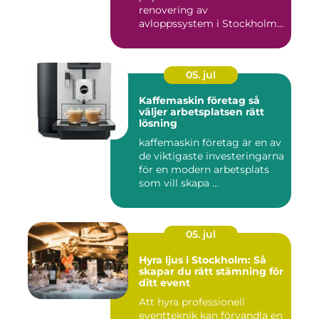
renovering av
avloppssystem i Stockholm.
Denna ...
05. jul
Kaffemaskin företag så
väljer arbetsplatsen rätt
lösning
kaffemaskin företag är en av
de viktigaste investeringarna
för en modern arbetsplats
som vill skapa ...
05. jul
Hyra ljus i Stockholm: Så
skapar du rätt stämning för
ditt event
Att hyra professionell
eventteknik kan förvandla en