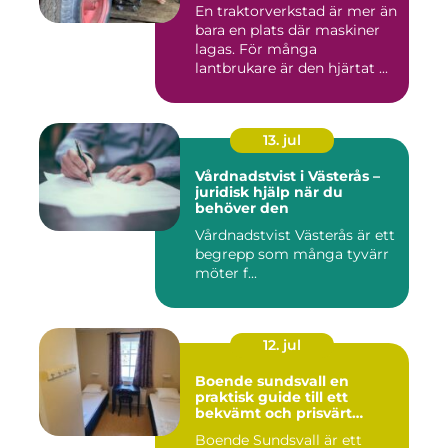
En traktorverkstad är mer än
bara en plats där maskiner
lagas. För många
lantbrukare är den hjärtat ...
13. jul
Vårdnadstvist i Västerås –
juridisk hjälp när du
behöver den
Vårdnadstvist Västerås är ett
begrepp som många tyvärr
möter f...
12. jul
Boende sundsvall en
praktisk guide till ett
bekvämt och prisvärt
boende
Boende Sundsvall är ett