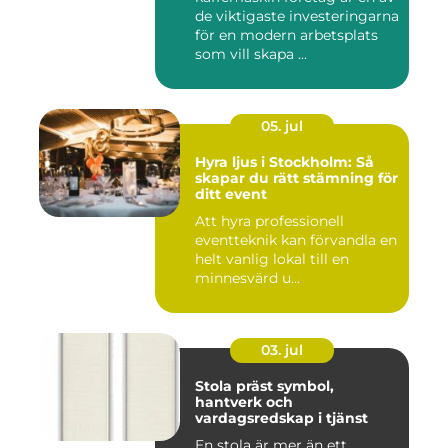
de viktigaste investeringarna
för en modern arbetsplats
som vill skapa ...
05. jul
Hyra ljus i Stockholm: Så
skapar du rätt stämning för
ditt event
Att hyra professionell
eventteknik kan förvandla en
helt vanlig lokal till en
minnesvärd u...
03. jul
Stola präst symbol,
hantverk och
vardagsredskap i tjänst
En stola är mer än ett