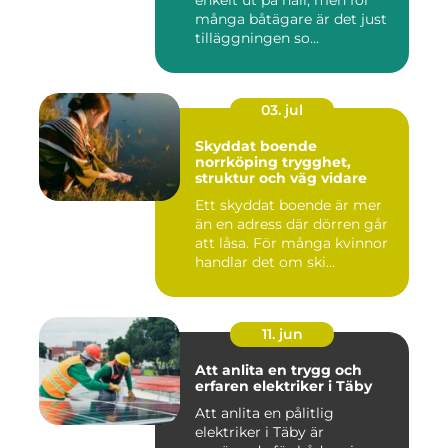
enkelt ut på håll, men för
många båtägare är det just
tilläggningen so...
03. jul
Skyddat boende
norrköping trygghet,
struktur och väg vidare
Ett skyddat boende är mer
än en adress där dörren går
att låsa. För många kvinnor
handlar det om ski...
11. jun
Att anlita en trygg och
erfaren elektriker i Täby
Att anlita en pålitlig
elektriker i Täby är