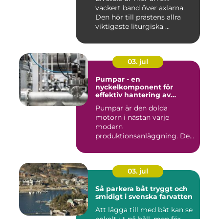
vackert band över axlarna.
Den hör till prästens allra
viktigaste liturgiska ...
03. jul
Pumpar - en
nyckelkomponent för
effektiv hantering av
vätskor
Pumpar är den dolda
motorn i nästan varje
modern
produktionsanläggning. De
flyttar v&...
03. jul
Så parkera båt tryggt och
smidigt i svenska farvatten
Att lägga till med båt kan se