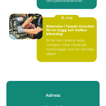
familjekonstellationer
uppstår ofta fråg...
31. maj
Bilservice i Tyresö: Grunden
för en trygg och hållbar
bilvardag
En bil som startar varje
morgon, rullar mjukt på
motorvägen och tar familjen
säkert ...
Adress