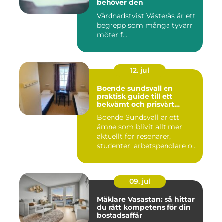
behöver den
Vårdnadstvist Västerås är ett
begrepp som många tyvärr
möter f...
12. jul
Boende sundsvall en
praktisk guide till ett
bekvämt och prisvärt
boende
Boende Sundsvall är ett
ämne som blivit allt mer
aktuellt för resenärer,
studenter, arbetspendlare o...
09. jul
Mäklare Vasastan: så hittar
du rätt kompetens för din
bostadsaffär