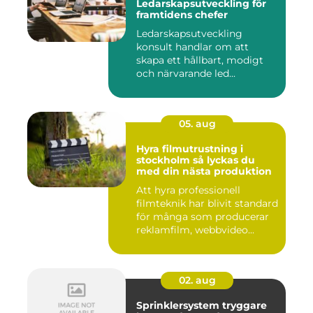
Ledarskapsutveckling för
framtidens chefer
Ledarskapsutveckling
konsult handlar om att
skapa ett hållbart, modigt
och närvarande led...
05. aug
Hyra filmutrustning i
stockholm så lyckas du
med din nästa produktion
Att hyra professionell
filmteknik har blivit standard
för många som producerar
reklamfilm, webbvideo...
02. aug
Sprinklersystem tryggare