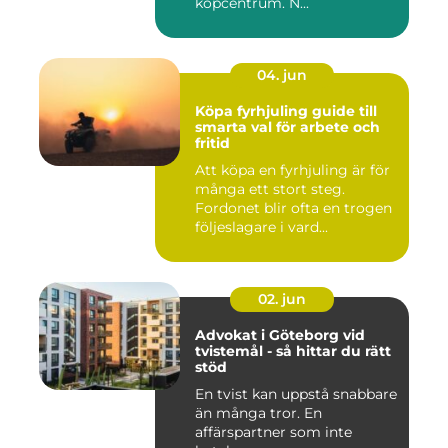
köpcentrum. N...
04. jun
Köpa fyrhjuling guide till
smarta val för arbete och
fritid
Att köpa en fyrhjuling är för
många ett stort steg.
Fordonet blir ofta en trogen
följeslagare i vard...
02. jun
Advokat i Göteborg vid
tvistemål - så hittar du rätt
stöd
En tvist kan uppstå snabbare
än många tror. En
affärspartner som inte