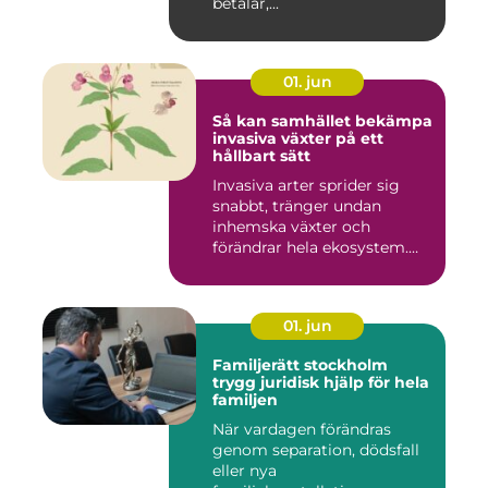
betalar,...
01. jun
Så kan samhället bekämpa
invasiva växter på ett
hållbart sätt
Invasiva arter sprider sig
snabbt, tränger undan
inhemska växter och
förändrar hela ekosystem.
Kommu...
01. jun
Familjerätt stockholm
trygg juridisk hjälp för hela
familjen
När vardagen förändras
genom separation, dödsfall
eller nya