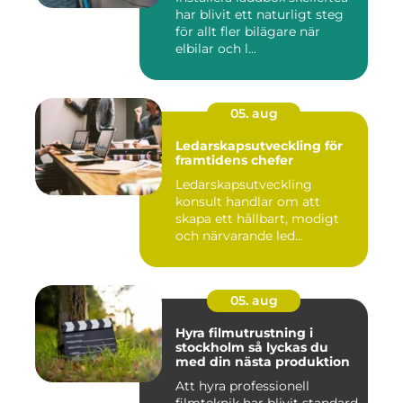
har blivit ett naturligt steg
för allt fler bilägare när
elbilar och l...
05. aug
Ledarskapsutveckling för
framtidens chefer
Ledarskapsutveckling
konsult handlar om att
skapa ett hållbart, modigt
och närvarande led...
05. aug
Hyra filmutrustning i
stockholm så lyckas du
med din nästa produktion
Att hyra professionell