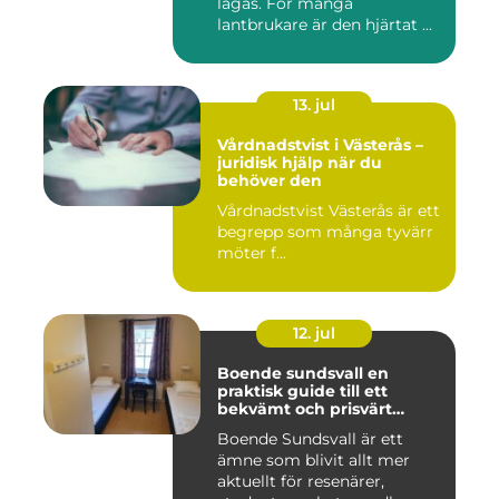
lagas. För många
lantbrukare är den hjärtat ...
13. jul
Vårdnadstvist i Västerås –
juridisk hjälp när du
behöver den
Vårdnadstvist Västerås är ett
begrepp som många tyvärr
möter f...
12. jul
Boende sundsvall en
praktisk guide till ett
bekvämt och prisvärt
boende
Boende Sundsvall är ett
ämne som blivit allt mer
aktuellt för resenärer,