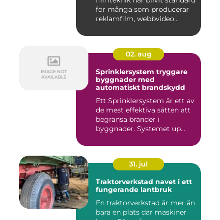
filmteknik har blivit standard
för många som producerar
reklamfilm, webbvideo...
02. aug
Sprinklersystem tryggare
byggnader med
automatiskt brandskydd
Ett Sprinklersystem är ett av
de mest effektiva sätten att
begränsa bränder i
byggnader. Systemet up...
31. jul
Traktorverkstad navet i ett
fungerande lantbruk
En traktorverkstad är mer än
bara en plats där maskiner