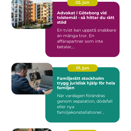
02. jun
Advokat i Göteborg vid
tvistemål - så hittar du rätt
stöd
En tvist kan uppstå snabbare
än många tror. En
affärspartner som inte
betalar,...
01. jun
Familjerätt stockholm
trygg juridisk hjälp för hela
familjen
När vardagen förändras
genom separation, dödsfall
eller nya
familjekonstellationer
uppstår ofta fråg...