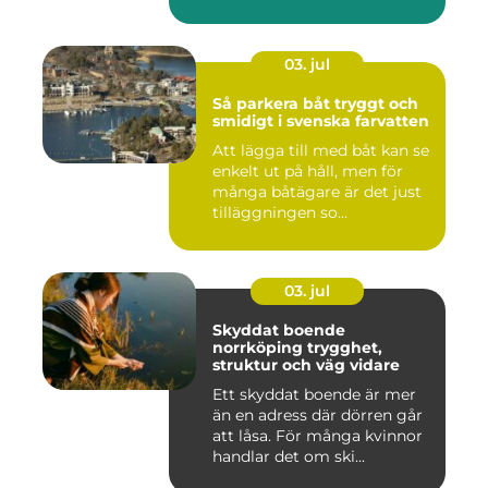
flyttar v&...
03. jul
Så parkera båt tryggt och
smidigt i svenska farvatten
Att lägga till med båt kan se
enkelt ut på håll, men för
många båtägare är det just
tilläggningen so...
03. jul
Skyddat boende
norrköping trygghet,
struktur och väg vidare
Ett skyddat boende är mer
än en adress där dörren går
att låsa. För många kvinnor
handlar det om ski...