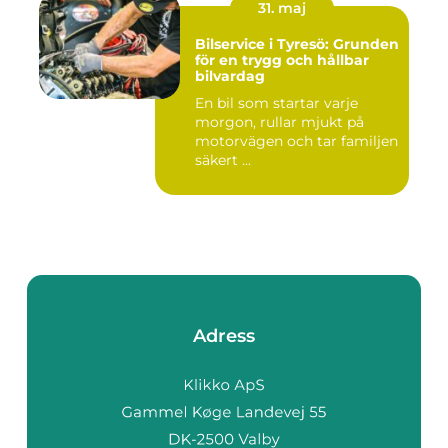
31. maj
Bilservice i Tyresö: Grunden
för en trygg och hållbar
bilvardag
En bil som startar varje
morgon, rullar mjukt på
motorvägen och tar familjen
säkert ...
Adress