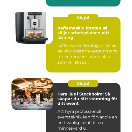
Denna ...
05. jul
Kaffemaskin företag så
väljer arbetsplatsen rätt
lösning
kaffemaskin företag är en av
de viktigaste investeringarna
för en modern arbetsplats
som vill skapa ...
05. jul
Hyra ljus i Stockholm: Så
skapar du rätt stämning för
ditt event
Att hyra professionell
eventteknik kan förvandla en
helt vanlig lokal till en
minnesvärd u...