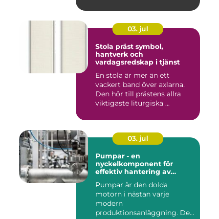
03. jul
Stola präst symbol,
hantverk och
vardagsredskap i tjänst
En stola är mer än ett
vackert band över axlarna.
Den hör till prästens allra
viktigaste liturgiska ...
03. jul
Pumpar - en
nyckelkomponent för
effektiv hantering av
vätskor
Pumpar är den dolda
motorn i nästan varje
modern
produktionsanläggning. De