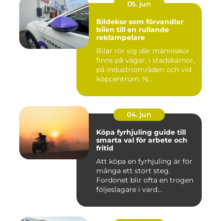
05. jun
Bildekor som förvandlar
bilen till en rullande
reklampelare
Bilar rör sig där människor
finns på vägar, i stadskärnor,
på industriområden och vid
köpcentrum. N...
04. jun
Köpa fyrhjuling guide till
smarta val för arbete och
fritid
Att köpa en fyrhjuling är för
många ett stort steg.
Fordonet blir ofta en trogen
följeslagare i vard...