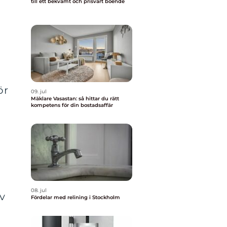
till ett bekvämt och prisvärt boende
ör
09. jul
Mäklare Vasastan: så hittar du rätt
kompetens för din bostadsaffär
08. jul
v
Fördelar med relining i Stockholm