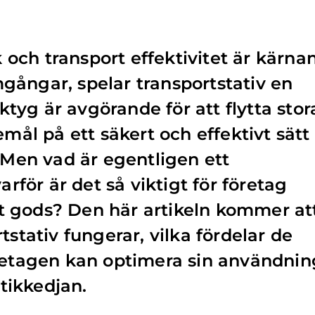
k och transport effektivitet är kärnan
ångar, spelar transportstativ en
rktyg är avgörande för att flytta stor
emål på ett säkert och effektivt sätt
. Men vad är egentligen ett
arför är det så viktigt för företag
 gods? Den här artikeln kommer at
tstativ fungerar, vilka fördelar de
öretagen kan optimera sin användnin
stikkedjan.