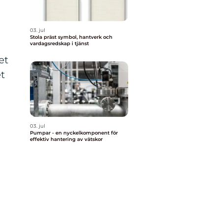
03. jul
Stola präst symbol, hantverk och
vardagsredskap i tjänst
et
et
03. jul
Pumpar - en nyckelkomponent för
effektiv hantering av vätskor
a