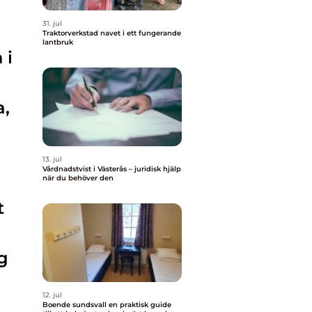
31. jul
Traktorverkstad navet i ett fungerande
lantbruk
 i
a,
13. jul
Vårdnadstvist i Västerås – juridisk hjälp
när du behöver den
t
g
12. jul
Boende sundsvall en praktisk guide