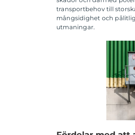
skador och därmed potent
transportbehov till storsk
mångsidighet och pålitlig
utmaningar.
Fördelar med att 