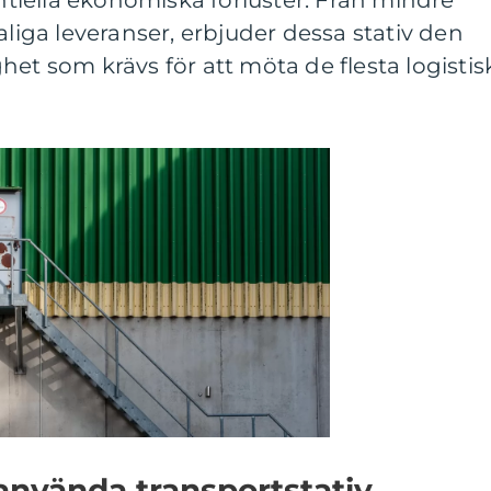
iella ekonomiska förluster. Från mindre
aliga leveranser, erbjuder dessa stativ den
het som krävs för att möta de flesta logistis
använda transportstativ