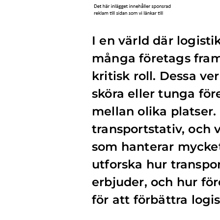
I en värld där logisti
många företags framg
kritisk roll. Dessa ve
sköra eller tunga för
mellan olika platser
transportstativ, och v
som hanterar mycket
utforska hur transpor
erbjuder, och hur f
för att förbättra logi