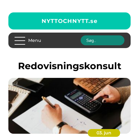
NYTTOCHNYTT.
se
Menu
Redovisningskonsult
03. jun