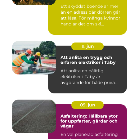
Ett skyddat boende är mer
än en adress där dörren går
att låsa. För många kvinnor
handlar det om ski...
11. jun
Att anlita en trygg och
erfaren elektriker i Täby
Att anlita en pålitlig
elektriker i Täby är
avgörande för både priva...
09. jun
Asfaltering: Hållbara ytor
för uppfarter, gårdar och
vägar
En väl planerad asfaltering