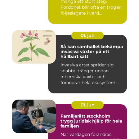
många ett stort steg.
Fordonet blir ofta en trogen
följeslagare i vard...
01. jun
Så kan samhället bekämpa
invasiva växter på ett
hållbart sätt
Invasiva arter sprider sig
snabbt, tränger undan
inhemska växter och
förändrar hela ekosystem.
Kommu...
01. jun
Familjerätt stockholm
trygg juridisk hjälp för hela
familjen
När vardagen förändras