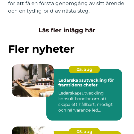
för att få en första genomgång av sitt ärende
och en tydlig bild av nästa steg.
Läs fler inlägg här
Fler nyheter
05. aug
Ledarskapsutveckling för
framtidens chefer
Ledarskapsutveckling
konsult handlar om att
skapa ett hållbart, modigt
och närvarande led...
05. aug