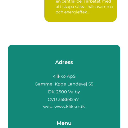
en central del i arbetet med
att skapa säkra, hälsosamma
och energieffek...
Adress
web:
www.klikko.dk
Menu