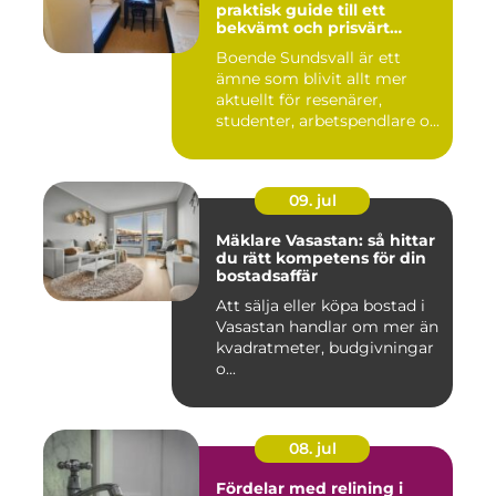
praktisk guide till ett
bekvämt och prisvärt
boende
Boende Sundsvall är ett
ämne som blivit allt mer
aktuellt för resenärer,
studenter, arbetspendlare o...
09. jul
Mäklare Vasastan: så hittar
du rätt kompetens för din
bostadsaffär
Att sälja eller köpa bostad i
Vasastan handlar om mer än
kvadratmeter, budgivningar
o...
08. jul
Fördelar med relining i