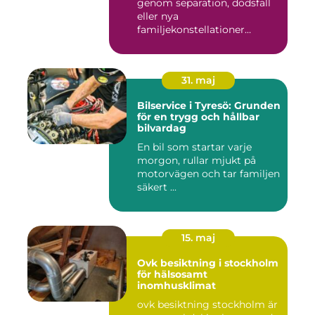
genom separation, dödsfall
eller nya
familjekonstellationer
uppstår ofta fråg...
31. maj
Bilservice i Tyresö: Grunden
för en trygg och hållbar
bilvardag
En bil som startar varje
morgon, rullar mjukt på
motorvägen och tar familjen
säkert ...
15. maj
Ovk besiktning i stockholm
för hälsosamt
inomhusklimat
ovk besiktning stockholm är