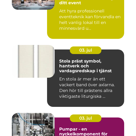
ditt event
Att hyra professionell
eventteknik kan förvandla en
helt vanlig lokal till en
minnesvärd u...
03. jul
Stola präst symbol,
hantverk och
vardagsredskap i tjänst
En stola är mer än ett
vackert band över axlarna.
Den hör till prästens allra
viktigaste liturgiska ...
03. jul
Pumpar - en
nyckelkomponent för