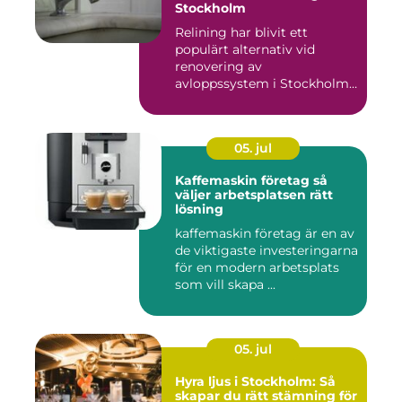
Stockholm
Relining har blivit ett
populärt alternativ vid
renovering av
avloppssystem i Stockholm.
Denna ...
05. jul
Kaffemaskin företag så
väljer arbetsplatsen rätt
lösning
kaffemaskin företag är en av
de viktigaste investeringarna
för en modern arbetsplats
som vill skapa ...
05. jul
Hyra ljus i Stockholm: Så
skapar du rätt stämning för