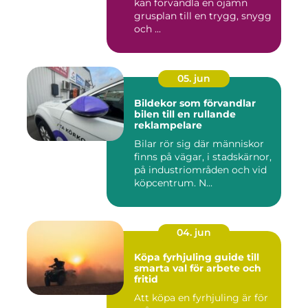
kan förvandla en ojämn
grusplan till en trygg, snygg
och ...
05. jun
Bildekor som förvandlar
bilen till en rullande
reklampelare
Bilar rör sig där människor
finns på vägar, i stadskärnor,
på industriområden och vid
köpcentrum. N...
04. jun
Köpa fyrhjuling guide till
smarta val för arbete och
fritid
Att köpa en fyrhjuling är för