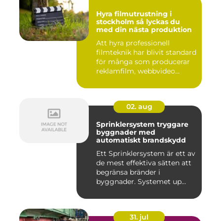
Hyra filmutrustning i
stockholm så lyckas du
med din nästa produktion
Att hyra professionell
filmteknik har blivit standard
för många som producerar
reklamfilm, webbvideo...
02. aug
Sprinklersystem tryggare
byggnader med
automatiskt brandskydd
Ett Sprinklersystem är ett av
de mest effektiva sätten att
begränsa bränder i
byggnader. Systemet up...
31. jul