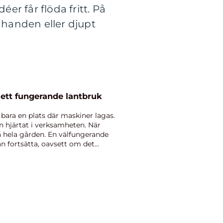
er får flöda fritt. På
 handen eller djupt
kstad navet i ett fungerande lantbruk
bara en plats där maskiner lagas.
 hjärtat i verksamheten. När
a hela gården. En välfungerande
kan fortsätta, oavsett om det