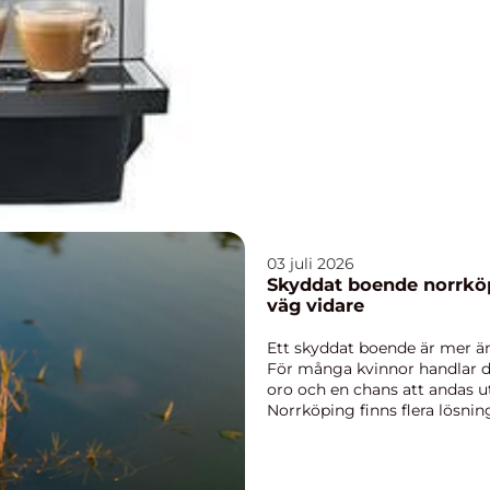
03 juli 2026
Skyddat boende norrköping trygghet, stru
väg vidare
Ett skyddat boende är mer än 
För många kvinnor handlar d
oro och en chans att andas ut
Norrköping finns flera lösni
boende ...