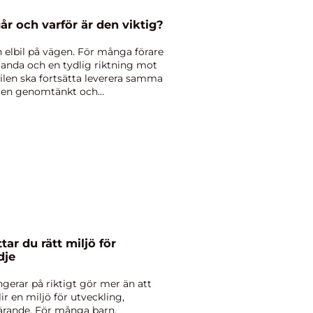
ervice vad ingår och varför är den viktig?
n elbil på vägen. För många förare
anda och en tydlig riktning mot
 bilen ska fortsätta leverera samma
vs en genomtänkt och
dje
erar på riktigt gör mer än att
ir en miljö för utveckling,
ärande. För många barn,