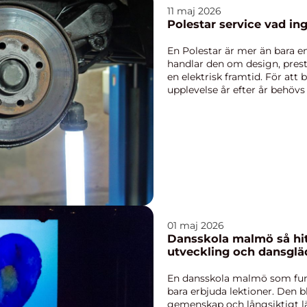
11 maj 2026
Polestar s
En Polestar är mer än bara e
handlar den om design, prest
en elektrisk framtid. För att
upplevelse år efter år behö
märkesanpassad...
01 maj 2026
Dansskola malmö så hittar du rätt miljö för
utveckling och dansglä
En dansskola malmö som fung
bara erbjuda lektioner. Den bl
gemenskap och långsiktigt l