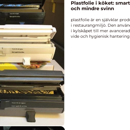
Plastfolie i köket: smart
och mindre svinn
plastfolie är en självklar p
i restaurangmiljö. Den använd
i kylskåpet till mer avancer
vide och hygienisk hantering a