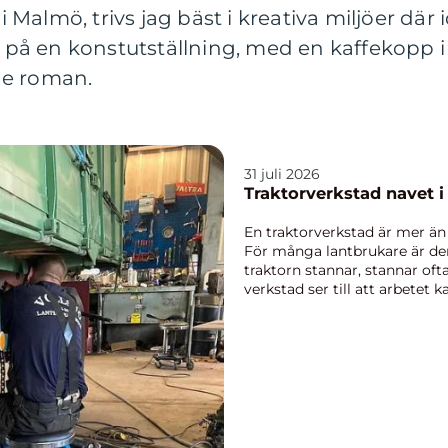
almö, trivs jag bäst i kreativa miljöer där idé
ta på en konstutställning, med en kaffekopp i
de roman.
31 juli 2026
Traktorver
En traktorverkstad är mer än 
För många lantbrukare är den
traktorn stannar, stannar oft
verkstad ser till att arbetet 
handlar o...