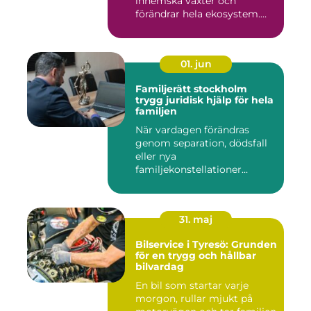
inhemska växter och
förändrar hela ekosystem.
Kommu...
01. jun
Familjerätt stockholm
trygg juridisk hjälp för hela
familjen
När vardagen förändras
genom separation, dödsfall
eller nya
familjekonstellationer
uppstår ofta fråg...
31. maj
Bilservice i Tyresö: Grunden
för en trygg och hållbar
bilvardag
En bil som startar varje
morgon, rullar mjukt på