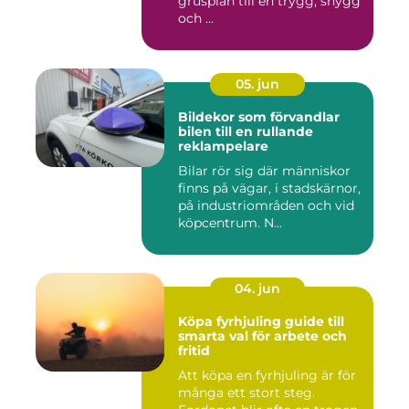
grusplan till en trygg, snygg
och ...
05. jun
Bildekor som förvandlar
bilen till en rullande
reklampelare
Bilar rör sig där människor
finns på vägar, i stadskärnor,
på industriområden och vid
köpcentrum. N...
04. jun
Köpa fyrhjuling guide till
smarta val för arbete och
fritid
Att köpa en fyrhjuling är för
många ett stort steg.