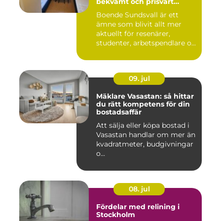
bekvämt och prisvärt
boende
Boende Sundsvall är ett
ämne som blivit allt mer
aktuellt för resenärer,
studenter, arbetspendlare o...
09. jul
Mäklare Vasastan: så hittar
du rätt kompetens för din
bostadsaffär
Att sälja eller köpa bostad i
Vasastan handlar om mer än
kvadratmeter, budgivningar
o...
08. jul
Fördelar med relining i
Stockholm