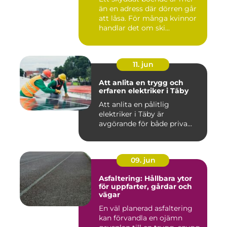
än en adress där dörren går
att låsa. För många kvinnor
handlar det om ski...
11. jun
Att anlita en trygg och
erfaren elektriker i Täby
Att anlita en pålitlig
elektriker i Täby är
avgörande för både priva...
09. jun
Asfaltering: Hållbara ytor
för uppfarter, gårdar och
vägar
En väl planerad asfaltering
kan förvandla en ojämn