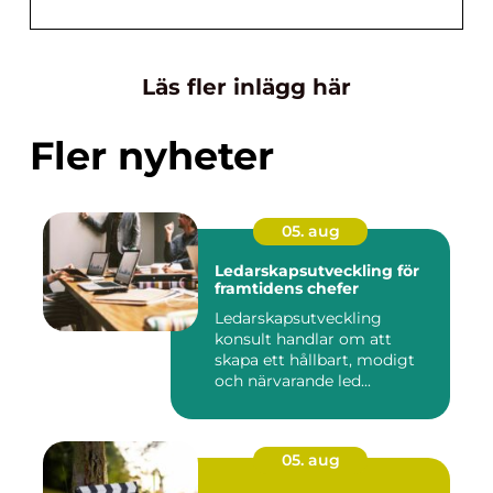
Läs fler inlägg här
Fler nyheter
05. aug
Ledarskapsutveckling för
framtidens chefer
Ledarskapsutveckling
konsult handlar om att
skapa ett hållbart, modigt
och närvarande led...
05. aug