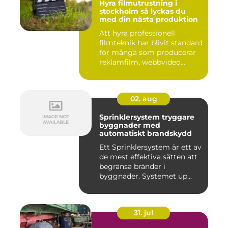
Hyra filmutrustning i
stockholm så lyckas du
med din nästa produktion
Att hyra professionell
filmteknik har blivit standard
för många som producerar
reklamfilm, webbvideo...
02. aug
Sprinklersystem tryggare
byggnader med
automatiskt brandskydd
Ett Sprinklersystem är ett av
de mest effektiva sätten att
begränsa bränder i
byggnader. Systemet up...
31. jul