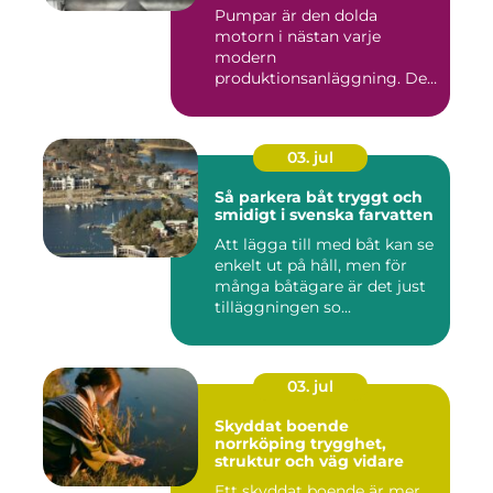
vätskor
Pumpar är den dolda
motorn i nästan varje
modern
produktionsanläggning. De
flyttar v&...
03. jul
Så parkera båt tryggt och
smidigt i svenska farvatten
Att lägga till med båt kan se
enkelt ut på håll, men för
många båtägare är det just
tilläggningen so...
03. jul
Skyddat boende
norrköping trygghet,
struktur och väg vidare
Ett skyddat boende är mer