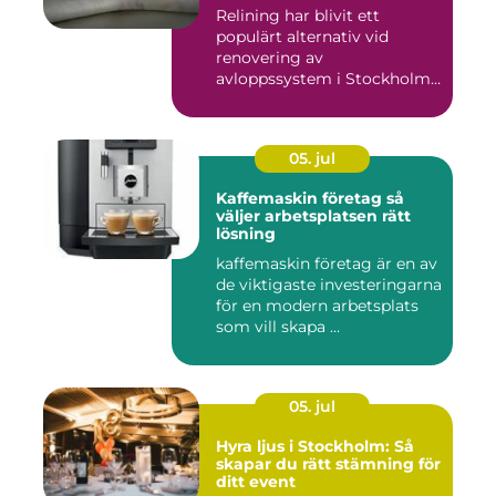
Relining har blivit ett
populärt alternativ vid
renovering av
avloppssystem i Stockholm.
Denna ...
05. jul
Kaffemaskin företag så
väljer arbetsplatsen rätt
lösning
kaffemaskin företag är en av
de viktigaste investeringarna
för en modern arbetsplats
som vill skapa ...
05. jul
Hyra ljus i Stockholm: Så
skapar du rätt stämning för
ditt event