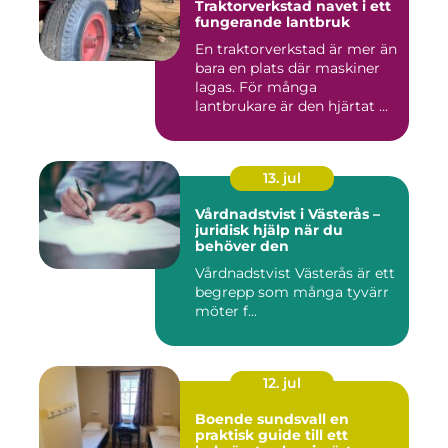
Traktorverkstad navet i ett
fungerande lantbruk
En traktorverkstad är mer än
bara en plats där maskiner
lagas. För många
lantbrukare är den hjärtat ...
13. jul
Vårdnadstvist i Västerås –
juridisk hjälp när du
behöver den
Vårdnadstvist Västerås är ett
begrepp som många tyvärr
möter f...
12. jul
Boende sundsvall en
praktisk guide till ett