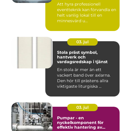
Att hyra professionell
eventteknik kan förvandla en
helt vanlig lokal till en
minnesvärd u...
03. jul
Stola präst symbol,
hantverk och
vardagsredskap i tjänst
En stola är mer än ett
vackert band över axlarna.
Den hör till prästens allra
viktigaste liturgiska ...
03. jul
Pumpar - en
nyckelkomponent för
effektiv hantering av