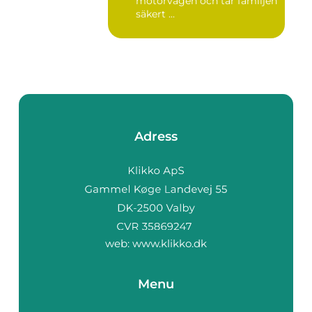
motorvägen och tar familjen
säkert ...
Adress
web:
www.klikko.dk
Menu