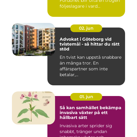
Fordonet blir ofta en trogen
följeslagare i vard...
02. jun
Advokat i Göteborg vid
tvistemål - så hittar du rätt
stöd
En tvist kan uppstå snabbare
än många tror. En
affärspartner som inte
betalar,...
01. jun
Så kan samhället bekämpa
invasiva växter på ett
hållbart sätt
Invasiva arter sprider sig
snabbt, tränger undan