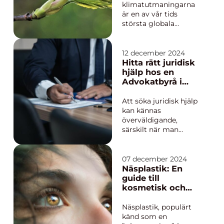
klimatutmaningarna
är en av vår tids
största globala
uppgifter. För företag
som vill göra skillnad
är livscykelanalys ett
12 december 2024
viktigt verktyg för att
Hitta rätt juridisk
förstå och förbättra
hjälp hos en
der...
Advokatbyrå i
Helsingborg
Att söka juridisk hjälp
kan kännas
överväldigande,
särskilt när man
befinner sig mitt i en
komplex rättstvist
eller behöver navigera
07 december 2024
genom Sveriges lagar
Näsplastik: En
och förordningar.
guide till
Oavsett om det rör
kosmetisk och
sig ...
funktionell kirurgi
Näsplastik, populärt
känd som en