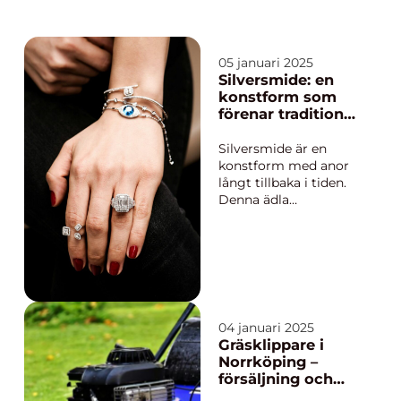
05 januari 2025
Silversmide: en
konstform som
förenar tradition
och kreativitet
Silversmide är en
konstform med anor
långt tillbaka i tiden.
Denna ädla
hantverkstradition
kombinerar
konstnärlig kreativitet
med gedigen teknisk
skicklighet för att
skapa smycken och
objekt som kan vara
04 januari 2025
både funktione...
Gräsklippare i
Norrköping –
försäljning och
service