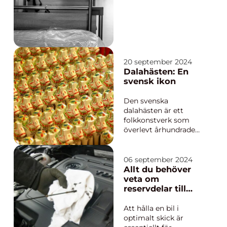
välbefinnande. De är
inte bara en plats för
vila, utan också ett
multifunktionellt
verktyg som kan
underlätta b...
20 september 2024
Dalahästen: En
svensk ikon
Den svenska
dalahästen är ett
folkkonstverk som
överlevt århundraden
och etablerat sig som
en symbol för Sverige
i stort. Från dess
06 september 2024
ursprungliga
Allt du behöver
praktiska användning
veta om
till dess nuvarande
reservdelar till
status som en älskad
bilen
s...
Att hålla en bil i
optimalt skick är