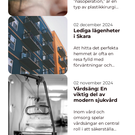
”näsoperation,” är en
typ av plastikkirurgi
som syftar till att
förändra näsans form,
storlek eller funktion.
02 december 2024
Denna kirurgiska
Lediga lägenheter
procedur har blivit
i Skara
alltmer populä...
Att hitta det perfekta
hemmet är ofta en
resa fylld med
förväntningar och
förhoppningar. För
den som letar efter
lediga lägenheter i
02 november 2024
Skara finns det goda
Vårdsäng: En
möjligheter att hitta
viktig del av
ett boende som såväl
modern sjukvård
svarar ...
Inom vård och
omsorg spelar
vårdsängar en central
roll i att säkerställa
patienternas