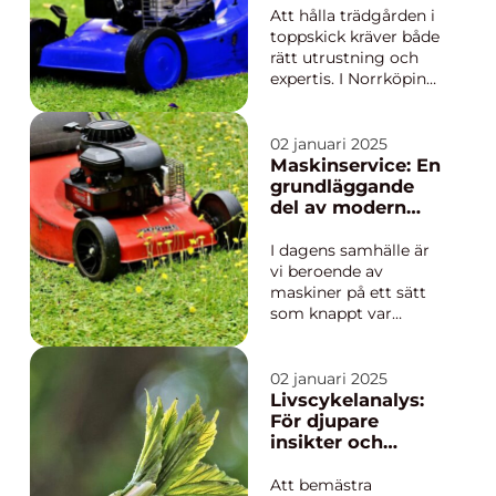
Att hålla trädgården i
toppskick kräver både
rätt utrustning och
expertis. I Norrköping
finns det goda
möjligheter för alla
trädgårdsentusiaster
02 januari 2025
att hitta den perfekta
Maskinservice: En
gräsklipparen f&ou...
grundläggande
del av modern
effektivitet
I dagens samhälle är
vi beroende av
maskiner på ett sätt
som knappt var
tänkbart bara för ett
par decennier sedan.
Dessa mekaniska
02 januari 2025
underlättare finns
Livscykelanalys:
överallt, från de
För djupare
minsta
insikter och
hushållsapparaterna
hållbar utveckling
ti...
Att bemästra