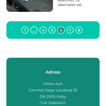
essentiellt för
säkerheten på
vägarna. En viktig
aspekt av bilägande är
att vara medveten om
och ha tillgång till rätt
reservdelar. Över tid
1
…
4
5
6
7
8
slits bilens k...
Adress