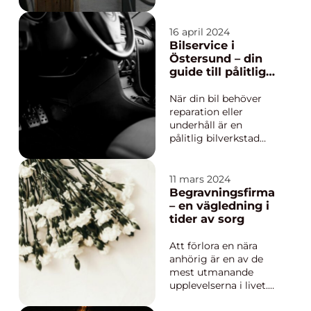
effektiva och
tillförlitliga
laddlösningar. Ett allt
16 april 2024
mer populärt
Bilservice i
alternativ är att
Östersund – din
installera en egen
guide till pålitliga
laddbox h...
bilreparationer
När din bil behöver
reparation eller
underhåll är en
pålitlig bilverkstad
guld värd. I Östersund
finns det flera
verkstäder att välja
11 mars 2024
mellan, men att hitta
Begravningsfirma
en som kombinerar
– en vägledning i
kvalitet, service och
tider av sorg
prisv&a...
Att förlora en nära
anhörig är en av de
mest utmanande
upplevelserna i livet.
Mitt i sorgen och