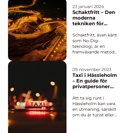
förlusten måste
många praktiska
23 januari 2024
arrangemang göras
Schaktfritt – Den
för att hedra den
moderna
avlidne på ett värdigt
tekniken för
s&aum...
underjordisk
infrastruktur
Schaktfritt, även känt
som No-Dig-
teknologi, är en
framväxande metod
som revolutionerar
sättet vi underhåller
och installerar
09 november 2023
underjordiska
Taxi i Hässleholm
ledningsnät. Detta är
– En guide för
en teknik som
privatpersoner
erbjuder hållbara och
och företag
mindr...
Att ta sig runt i
Hässleholm kan vara
en utmaning, särskilt
om du är turist eller
inte är bekant med
området. Att använda
sig av taxi är en smart