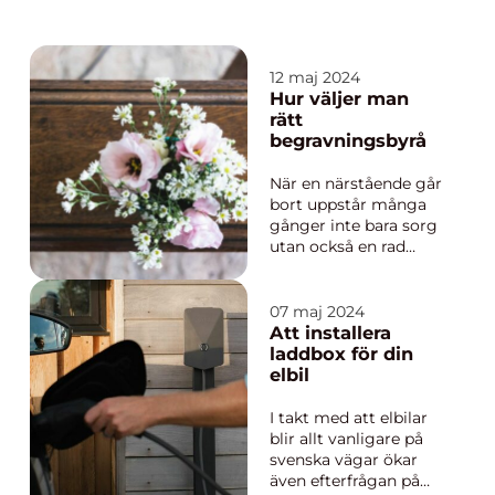
12 maj 2024
Hur väljer man
rätt
begravningsbyrå
När en närstående går
bort uppstår många
gånger inte bara sorg
utan också en rad
praktiska frågor och
beslut som måste
hanteras. En av de
07 maj 2024
första och mest
Att installera
grundläggande
laddbox för din
besluten att t...
elbil
I takt med att elbilar
blir allt vanligare på
svenska vägar ökar
även efterfrågan på