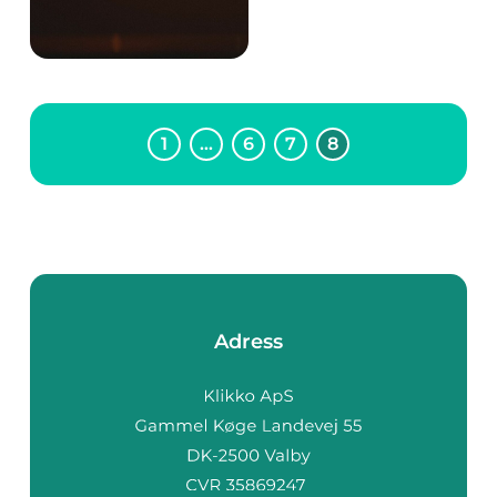
och enkel lösning för
att komma runt i
Hässleholm p&a...
1
…
6
7
8
Adress