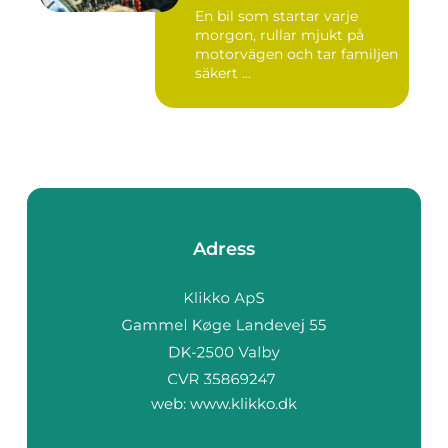
En bil som startar varje
morgon, rullar mjukt på
motorvägen och tar familjen
säkert ...
Adress
web:
www.klikko.dk