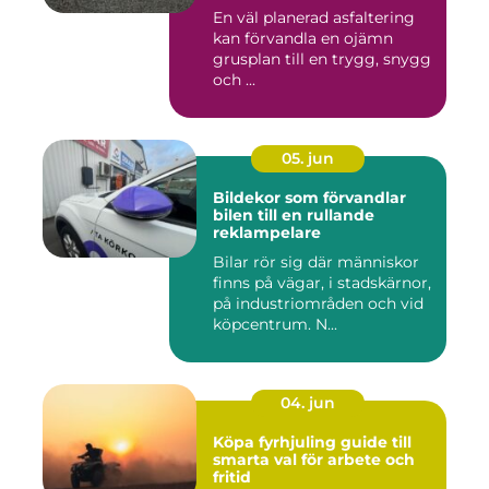
En väl planerad asfaltering
kan förvandla en ojämn
grusplan till en trygg, snygg
och ...
05. jun
Bildekor som förvandlar
bilen till en rullande
reklampelare
Bilar rör sig där människor
finns på vägar, i stadskärnor,
på industriområden och vid
köpcentrum. N...
04. jun
Köpa fyrhjuling guide till
smarta val för arbete och
fritid