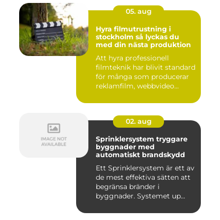
05. aug
Hyra filmutrustning i
stockholm så lyckas du
med din nästa produktion
Att hyra professionell
filmteknik har blivit standard
för många som producerar
reklamfilm, webbvideo...
02. aug
Sprinklersystem tryggare
byggnader med
automatiskt brandskydd
Ett Sprinklersystem är ett av
de mest effektiva sätten att
begränsa bränder i
byggnader. Systemet up...