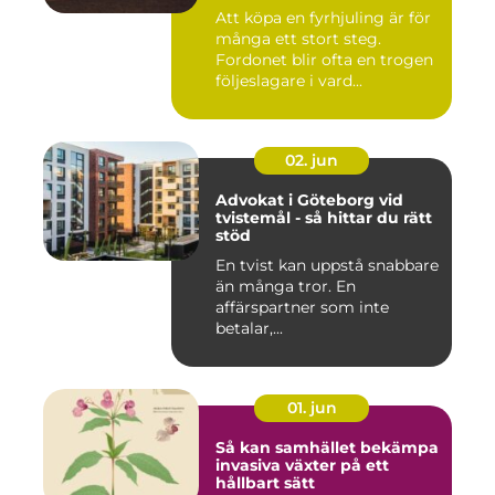
Att köpa en fyrhjuling är för
många ett stort steg.
Fordonet blir ofta en trogen
följeslagare i vard...
02. jun
Advokat i Göteborg vid
tvistemål - så hittar du rätt
stöd
En tvist kan uppstå snabbare
än många tror. En
affärspartner som inte
betalar,...
01. jun
Så kan samhället bekämpa
invasiva växter på ett
hållbart sätt