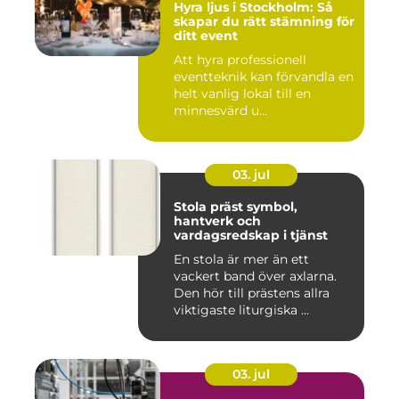
Hyra ljus i Stockholm: Så
skapar du rätt stämning för
ditt event
Att hyra professionell
eventteknik kan förvandla en
helt vanlig lokal till en
minnesvärd u...
03. jul
Stola präst symbol,
hantverk och
vardagsredskap i tjänst
En stola är mer än ett
vackert band över axlarna.
Den hör till prästens allra
viktigaste liturgiska ...
03. jul