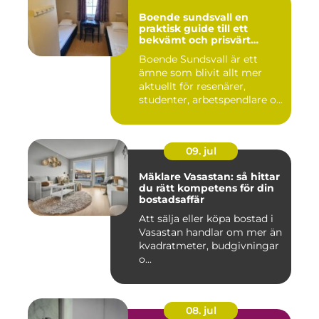
Boende sundsvall en
praktisk guide till ett
bekvämt och prisvärt
boende
Boende Sundsvall är ett
ämne som blivit allt mer
aktuellt för resenärer,
studenter, arbetspendlare o...
09. jul
Mäklare Vasastan: så hittar
du rätt kompetens för din
bostadsaffär
Att sälja eller köpa bostad i
Vasastan handlar om mer än
kvadratmeter, budgivningar
o...
08. jul