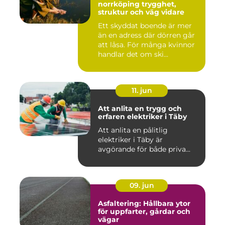
norrköping trygghet,
struktur och väg vidare
Ett skyddat boende är mer
än en adress där dörren går
att låsa. För många kvinnor
handlar det om ski...
11. jun
Att anlita en trygg och
erfaren elektriker i Täby
Att anlita en pålitlig
elektriker i Täby är
avgörande för både priva...
09. jun
Asfaltering: Hållbara ytor
för uppfarter, gårdar och
vägar