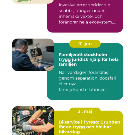
Invasiva arter sprider sig
snabbt, tränger undan
inhemska växter och
förändrar hela ekosystem.
Kommu...
01. jun
Familjerätt stockholm
trygg juridisk hjälp för hela
familjen
När vardagen förändras
genom separation, dödsfall
eller nya
familjekonstellationer
uppstår ofta fråg...
31. maj
Bilservice i Tyresö: Grunden
för en trygg och hållbar
bilvardag