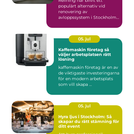
Relining har blivit ett
populärt alternativ vid
renovering av
avloppssystem i Stockholm.
Denna ...
05. jul
Kaffemaskin företag så
väljer arbetsplatsen rätt
lösning
kaffemaskin företag är en av
de viktigaste investeringarna
för en modern arbetsplats
som vill skapa ...
05. jul
Hyra ljus i Stockholm: Så
skapar du rätt stämning för
ditt event