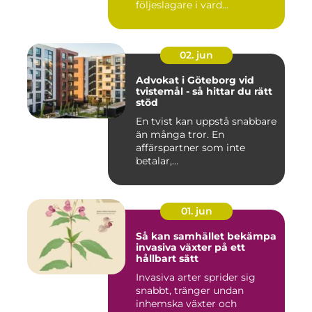
följeslagare i vard...
02. jun
Advokat i Göteborg vid
tvistemål - så hittar du rätt
stöd
En tvist kan uppstå snabbare
än många tror. En
affärspartner som inte
betalar,...
01. jun
Så kan samhället bekämpa
invasiva växter på ett
hållbart sätt
Invasiva arter sprider sig
snabbt, tränger undan
inhemska växter och