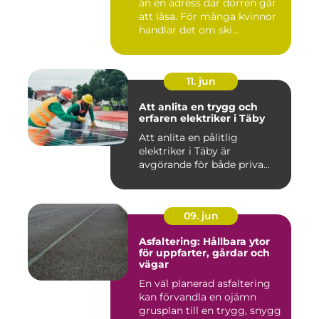
än en adress där dörren går
att låsa. För många kvinnor
handlar det om ski...
11. jun
Att anlita en trygg och
erfaren elektriker i Täby
Att anlita en pålitlig
elektriker i Täby är
avgörande för både priva...
09. jun
Asfaltering: Hållbara ytor
för uppfarter, gårdar och
vägar
En väl planerad asfaltering
kan förvandla en ojämn
grusplan till en trygg, snygg