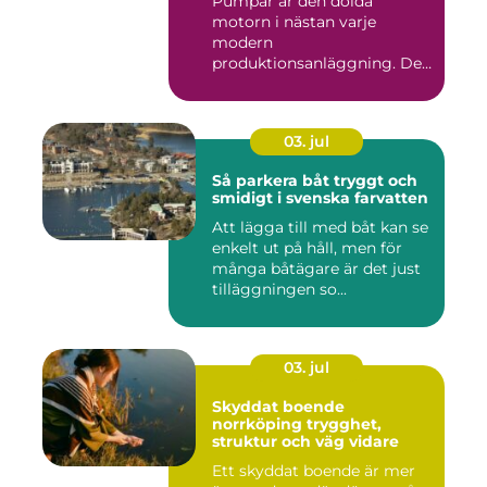
Pumpar är den dolda
motorn i nästan varje
modern
produktionsanläggning. De
flyttar v&...
03. jul
Så parkera båt tryggt och
smidigt i svenska farvatten
Att lägga till med båt kan se
enkelt ut på håll, men för
många båtägare är det just
tilläggningen so...
03. jul
Skyddat boende
norrköping trygghet,
struktur och väg vidare
Ett skyddat boende är mer