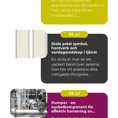
Att hyra professionell
eventteknik kan förvandla en
helt vanlig lokal till en
minnesvärd u...
03. jul
Stola präst symbol,
hantverk och
vardagsredskap i tjänst
En stola är mer än ett
vackert band över axlarna.
Den hör till prästens allra
viktigaste liturgiska ...
03. jul
Pumpar - en
nyckelkomponent för
effektiv hantering av
vätskor