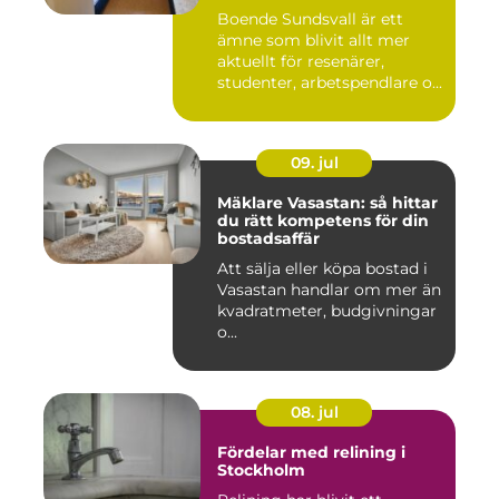
boende
Boende Sundsvall är ett
ämne som blivit allt mer
aktuellt för resenärer,
studenter, arbetspendlare o...
09. jul
Mäklare Vasastan: så hittar
du rätt kompetens för din
bostadsaffär
Att sälja eller köpa bostad i
Vasastan handlar om mer än
kvadratmeter, budgivningar
o...
08. jul
Fördelar med relining i
Stockholm