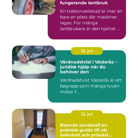
fungerande lantbruk
En traktorverkstad är mer än
bara en plats där maskiner
lagas. För många
lantbrukare är den hjärtat ...
13. jul
Vårdnadstvist i Västerås –
juridisk hjälp när du
behöver den
Vårdnadstvist Västerås är ett
begrepp som många tyvärr
möter f...
12. jul
Boende sundsvall en
praktisk guide till ett
bekvämt och prisvärt