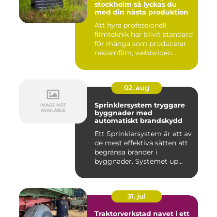
stockholm så lyckas du
med din nästa produktion
Att hyra professionell
filmteknik har blivit standard
för många som producerar
reklamfilm, webbvideo...
02. aug
Sprinklersystem tryggare
byggnader med
automatiskt brandskydd
Ett Sprinklersystem är ett av
de mest effektiva sätten att
begränsa bränder i
byggnader. Systemet up...
31. jul
Traktorverkstad navet i ett