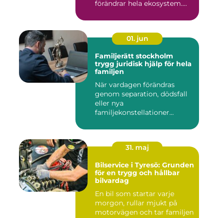
förändrar hela ekosystem.
Kommu...
01. jun
Familjerätt stockholm
trygg juridisk hjälp för hela
familjen
När vardagen förändras
genom separation, dödsfall
eller nya
familjekonstellationer
uppstår ofta fråg...
31. maj
Bilservice i Tyresö: Grunden
för en trygg och hållbar
bilvardag
En bil som startar varje
morgon, rullar mjukt på
motorvägen och tar familjen