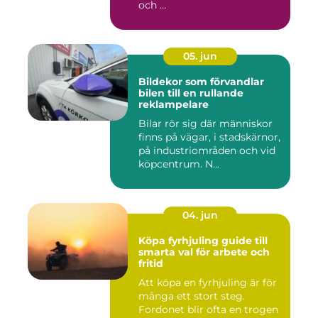
och ...
05. jun
Bildekor som förvandlar
bilen till en rullande
reklampelare
Bilar rör sig där människor
finns på vägar, i stadskärnor,
på industriområden och vid
köpcentrum. N...
04. jun
Köpa fyrhjuling guide till
smarta val för arbete och
fritid
Att köpa en fyrhjuling är för
många ett stort steg.
Fordonet blir ofta en trogen