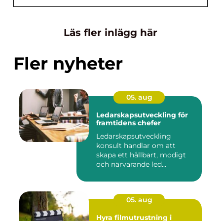
Läs fler inlägg här
Fler nyheter
05. aug
Ledarskapsutveckling för
framtidens chefer
Ledarskapsutveckling
konsult handlar om att
skapa ett hållbart, modigt
och närvarande led...
05. aug
Hyra filmutrustning i