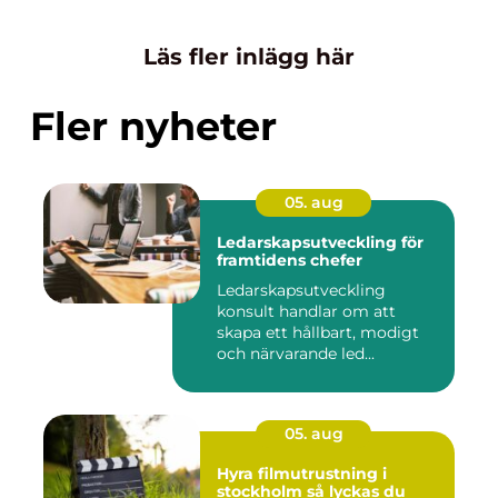
Läs fler inlägg här
Fler nyheter
05. aug
Ledarskapsutveckling för
framtidens chefer
Ledarskapsutveckling
konsult handlar om att
skapa ett hållbart, modigt
och närvarande led...
05. aug
Hyra filmutrustning i
stockholm så lyckas du