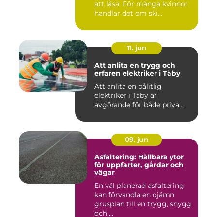
att låsa. För många kvinnor
handlar det om ski...
11. jun
Att anlita en trygg och
erfaren elektriker i Täby
Att anlita en pålitlig
elektriker i Täby är
avgörande för både priva...
09. jun
Asfaltering: Hållbara ytor
för uppfarter, gårdar och
vägar
En väl planerad asfaltering
kan förvandla en ojämn
grusplan till en trygg, snygg
och ...