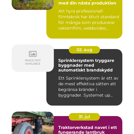
med din nästa produktion
Att hyra professionell
filmteknik har blivit standard
för många som producerar
reklamfilm, webbvideo...
02. aug
Sprinklersystem tryggare
byggnader med
automatiskt brandskydd
Ett Sprinklersystem är ett av
de mest effektiva sätten att
begränsa bränder i
byggnader. Systemet up...
31. jul
Traktorverkstad navet i ett
fungerande lantbruk