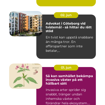
02. jun
Advokat i Göteborg vid
tvistemål - så hittar du rätt
stöd
En tvist kan uppstå snabbare
än många tror. En
affärspartner som inte
betalar,...
01. jun
Så kan samhället bekämpa
invasiva växter på ett
hållbart sätt
Invasiva arter sprider sig
snabbt, tränger undan
inhemska växter och
förändrar hela ekosystem.