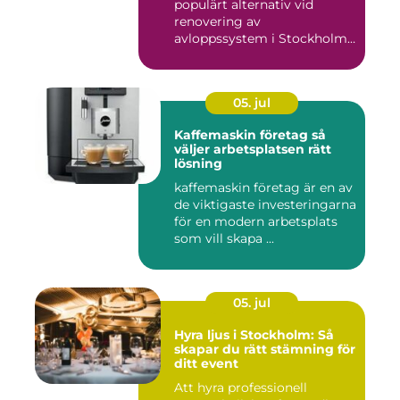
populärt alternativ vid
renovering av
avloppssystem i Stockholm.
Denna ...
05. jul
Kaffemaskin företag så
väljer arbetsplatsen rätt
lösning
kaffemaskin företag är en av
de viktigaste investeringarna
för en modern arbetsplats
som vill skapa ...
05. jul
Hyra ljus i Stockholm: Så
skapar du rätt stämning för
ditt event
Att hyra professionell