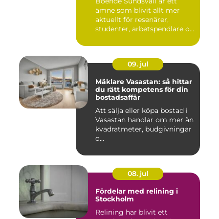
Boende Sundsvall är ett
ämne som blivit allt mer
aktuellt för resenärer,
studenter, arbetspendlare o...
09. jul
Mäklare Vasastan: så hittar
du rätt kompetens för din
bostadsaffär
Att sälja eller köpa bostad i
Vasastan handlar om mer än
kvadratmeter, budgivningar
o...
08. jul
Fördelar med relining i
Stockholm
Relining har blivit ett