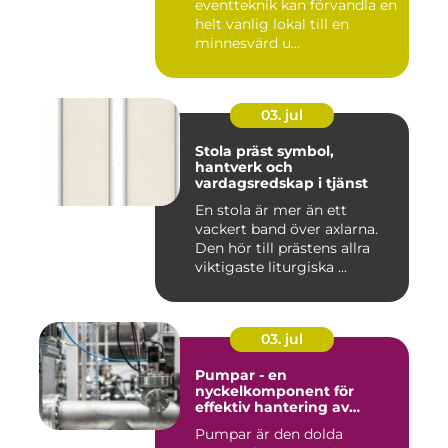
eventteknik kan förvandla en
helt vanlig lokal till en
minnesvärd u...
03. jul
Stola präst symbol,
hantverk och
vardagsredskap i tjänst
En stola är mer än ett
vackert band över axlarna.
Den hör till prästens allra
viktigaste liturgiska ...
03. jul
Pumpar - en
nyckelkomponent för
effektiv hantering av
vätskor
Pumpar är den dolda