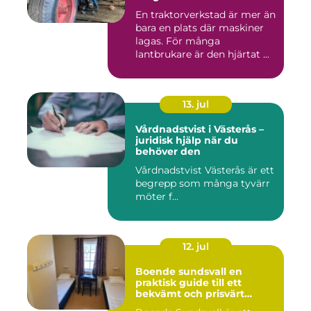
En traktorverkstad är mer än
bara en plats där maskiner
lagas. För många
lantbrukare är den hjärtat ...
13. jul
Vårdnadstvist i Västerås –
juridisk hjälp när du
behöver den
Vårdnadstvist Västerås är ett
begrepp som många tyvärr
möter f...
12. jul
Boende sundsvall en
praktisk guide till ett
bekvämt och prisvärt
boende