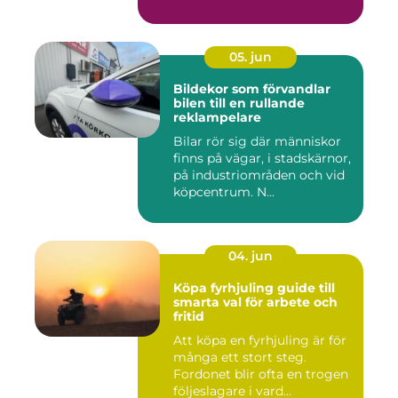
05. jun
Bildekor som förvandlar
bilen till en rullande
reklampelare
Bilar rör sig där människor
finns på vägar, i stadskärnor,
på industriområden och vid
köpcentrum. N...
04. jun
Köpa fyrhjuling guide till
smarta val för arbete och
fritid
Att köpa en fyrhjuling är för
många ett stort steg.
Fordonet blir ofta en trogen
följeslagare i vard...