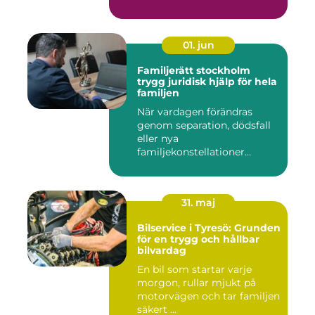
Kommu...
01. jun
Familjerätt stockholm
trygg juridisk hjälp för hela
familjen
När vardagen förändras
genom separation, dödsfall
eller nya
familjekonstellationer
uppstår ofta fråg...
31. maj
Bilservice i Tyresö: Grunden
för en trygg och hållbar
bilvardag
En bil som startar varje
morgon, rullar mjukt på
motorvägen och tar familjen
säkert ...