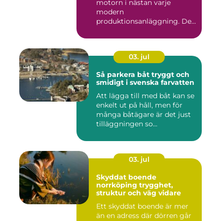
motorn i nästan varje
modern
produktionsanläggning. De
flyttar v&...
03. jul
Så parkera båt tryggt och
smidigt i svenska farvatten
Att lägga till med båt kan se
enkelt ut på håll, men för
många båtägare är det just
tilläggningen so...
03. jul
Skyddat boende
norrköping trygghet,
struktur och väg vidare
Ett skyddat boende är mer
än en adress där dörren går