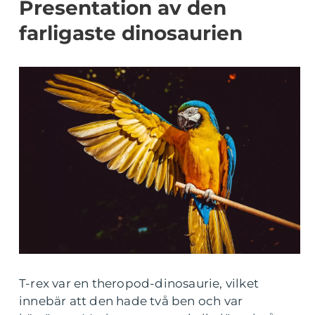
Presentation av den
farligaste dinosaurien
T-rex var en theropod-dinosaurie, vilket
innebär att den hade två ben och var