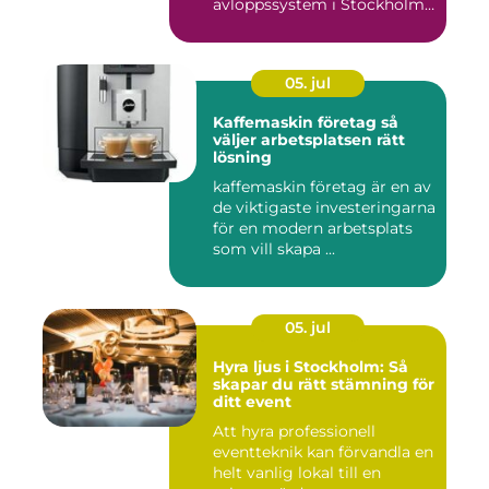
avloppssystem i Stockholm.
Denna ...
05. jul
Kaffemaskin företag så
väljer arbetsplatsen rätt
lösning
kaffemaskin företag är en av
de viktigaste investeringarna
för en modern arbetsplats
som vill skapa ...
05. jul
Hyra ljus i Stockholm: Så
skapar du rätt stämning för
ditt event
Att hyra professionell
eventteknik kan förvandla en
helt vanlig lokal till en