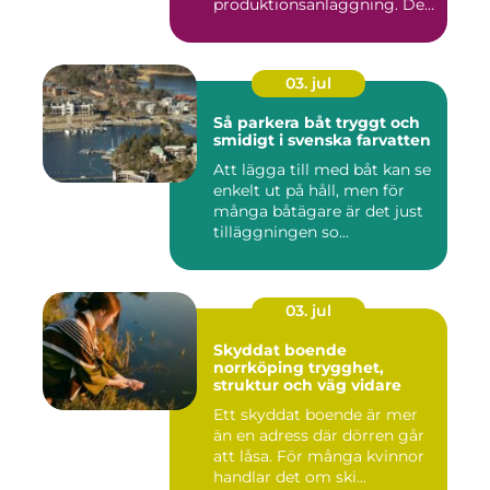
produktionsanläggning. De
flyttar v&...
03. jul
Så parkera båt tryggt och
smidigt i svenska farvatten
Att lägga till med båt kan se
enkelt ut på håll, men för
många båtägare är det just
tilläggningen so...
03. jul
Skyddat boende
norrköping trygghet,
struktur och väg vidare
Ett skyddat boende är mer
än en adress där dörren går
att låsa. För många kvinnor
handlar det om ski...