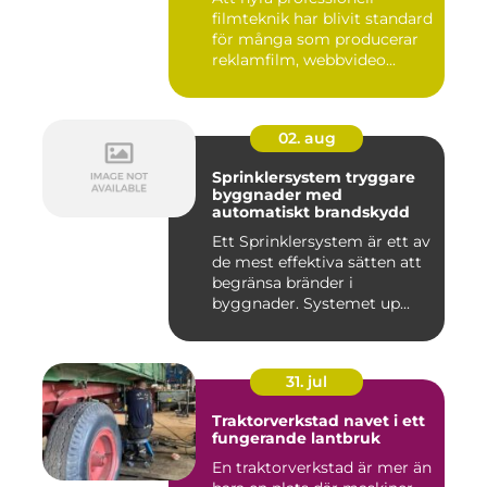
filmteknik har blivit standard
för många som producerar
reklamfilm, webbvideo...
02. aug
Sprinklersystem tryggare
byggnader med
automatiskt brandskydd
Ett Sprinklersystem är ett av
de mest effektiva sätten att
begränsa bränder i
byggnader. Systemet up...
31. jul
Traktorverkstad navet i ett
fungerande lantbruk
En traktorverkstad är mer än