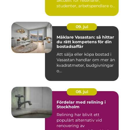
aktuellt för resenärer,
studenter, arbetspendlare o...
09. jul
Mäklare Vasastan: så hittar
du rätt kompetens för din
bostadsaffär
Att sälja eller köpa bostad i
Vasastan handlar om mer än
kvadratmeter, budgivningar
o...
08. jul
Fördelar med relining i
Stockholm
Relining har blivit ett
populärt alternativ vid
renovering av