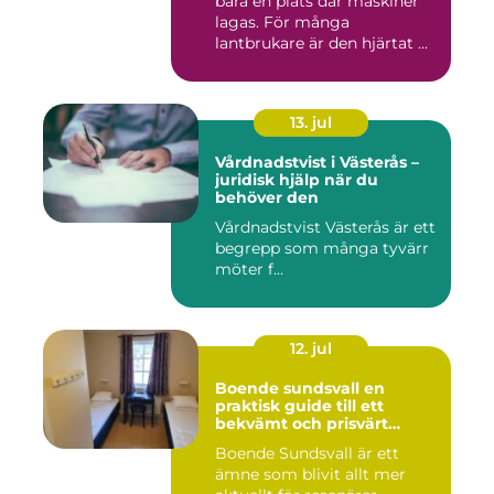
bara en plats där maskiner
lagas. För många
lantbrukare är den hjärtat ...
13. jul
Vårdnadstvist i Västerås –
juridisk hjälp när du
behöver den
Vårdnadstvist Västerås är ett
begrepp som många tyvärr
möter f...
12. jul
Boende sundsvall en
praktisk guide till ett
bekvämt och prisvärt
boende
Boende Sundsvall är ett
ämne som blivit allt mer