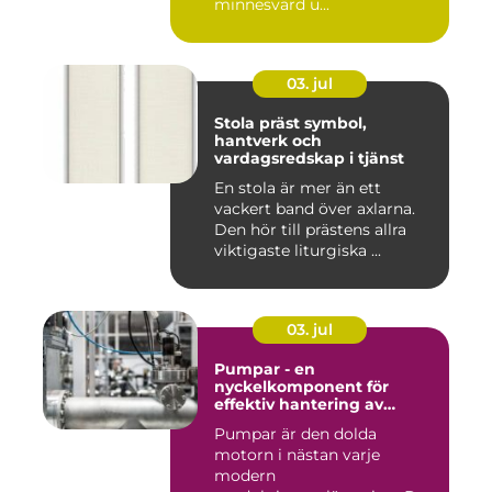
minnesvärd u...
03. jul
Stola präst symbol,
hantverk och
vardagsredskap i tjänst
En stola är mer än ett
vackert band över axlarna.
Den hör till prästens allra
viktigaste liturgiska ...
03. jul
Pumpar - en
nyckelkomponent för
effektiv hantering av
vätskor
Pumpar är den dolda
motorn i nästan varje
modern