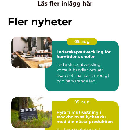
Läs fler inlägg här
Fler nyheter
05. aug
Ledarskapsutveckling för
framtidens chefer
Ledarskapsutveckling
konsult handlar om att
skapa ett hållbart, modigt
och närvarande led...
05. aug
Hyra filmutrustning i
stockholm så lyckas du
med din nästa produktion
Att hyra professionell