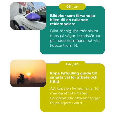
05. jun
Bildekor som förvandlar
bilen till en rullande
reklampelare
Bilar rör sig där människor
finns på vägar, i stadskärnor,
på industriområden och vid
köpcentrum. N...
04. jun
Köpa fyrhjuling guide till
smarta val för arbete och
fritid
Att köpa en fyrhjuling är för
många ett stort steg.
Fordonet blir ofta en trogen
följeslagare i vard...