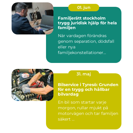
01. jun
Familjerätt stockholm
trygg juridisk hjälp för hela
familjen
När vardagen förändras
genom separation, dödsfall
eller nya
familjekonstellationer
uppstår ofta fråg...
31. maj
Bilservice i Tyresö: Grunden
för en trygg och hållbar
bilvardag
En bil som startar varje
morgon, rullar mjukt på
motorvägen och tar familjen
säkert ...