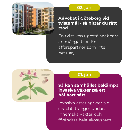
02. jun
Advokat i Göteborg vid
tvistemål - så hittar du rätt
stöd
En tvist kan uppstå snabbare
än många tror. En
affärspartner som inte
betalar,...
01. jun
Så kan samhället bekämpa
invasiva växter på ett
hållbart sätt
Invasiva arter sprider sig
snabbt, tränger undan
inhemska växter och
förändrar hela ekosystem.
Kommu...