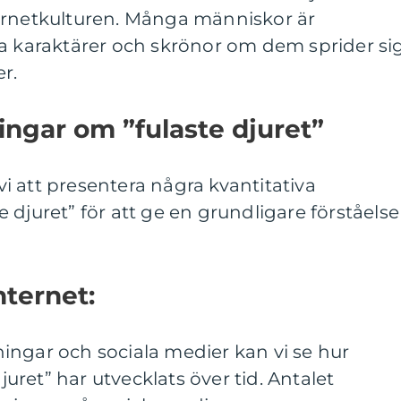
ernetkulturen. Många människor är
ka karaktärer och skrönor om dem sprider si
r.
ingar om ”fulaste djuret”
 att presentera några kvantitativa
 djuret” för att ge en grundligare förståelse
nternet:
ingar och sociala medier kan vi se hur
djuret” har utvecklats över tid. Antalet