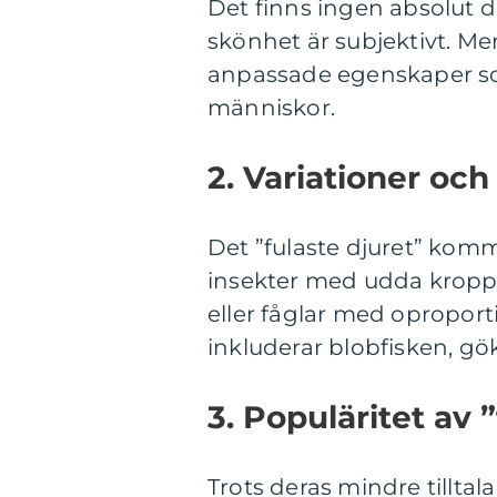
Det finns ingen absolut de
skönhet är subjektivt. Men
anpassade egenskaper som
människor.
2. Variationer och
Det ”fulaste djuret” komm
insekter med udda kropps
eller fåglar med oproport
inkluderar blobfisken, gö
3. Populäritet av ”
Trots deras mindre tilltal