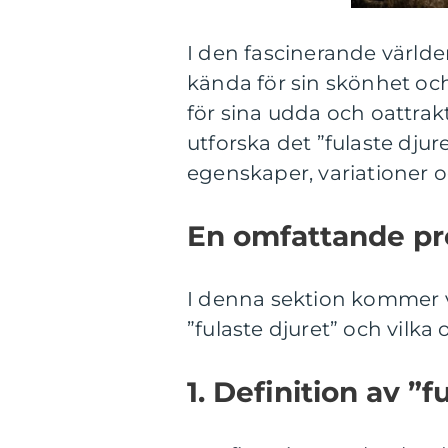
I den fascinerande världe
kända för sin skönhet och
för sina udda och oattrakt
utforska det ”fulaste djur
egenskaper, variationer o
En omfattande pre
I denna sektion kommer vi
”fulaste djuret” och vilka 
1. Definition av ”f