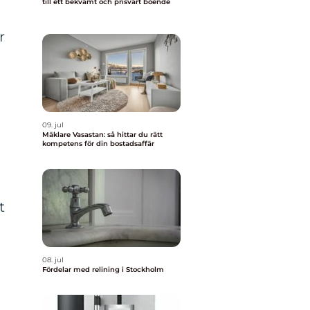
till ett bekvämt och prisvärt boende
r
09. jul
Mäklare Vasastan: så hittar du rätt
kompetens för din bostadsaffär
t
08. jul
Fördelar med relining i Stockholm