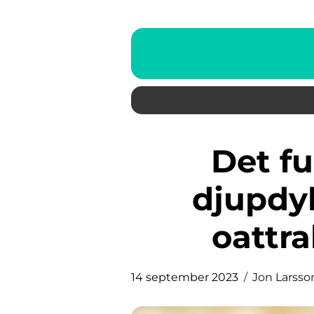
Det fulaste djuret: En
djupdy
oattra
14 september 2023
Jon Larsso