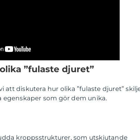
olika ”fulaste djuret”
att diskutera hur olika ”fulaste djuret” skilj
lka egenskaper som gör dem unika.
r udda kroppsstrukturer, som utskjutande