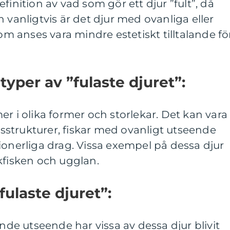
finition av vad som gör ett djur ”fult”, då
 vanligtvis är det djur med ovanliga eller
 anses vara mindre estetiskt tilltalande fö
 typer av ”fulaste djuret”:
er i olika former och storlekar. Det kan vara
strukturer, fiskar med ovanligt utseende
ionerliga drag. Vissa exempel på dessa djur
kfisken och ugglan.
fulaste djuret”:
ande utseende har vissa av dessa djur blivit