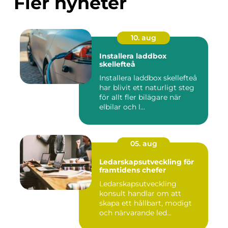
Fler nyheter
10. aug
Installera laddbox
skellefteå
Installera laddbox skellefteå
har blivit ett naturligt steg
för allt fler bilägare när
elbilar och l...
05. aug
Ledarskapsutveckling för
framtidens chefer
Ledarskapsutveckling
konsult handlar om att
skapa ett hållbart, modigt
och närvarande led...