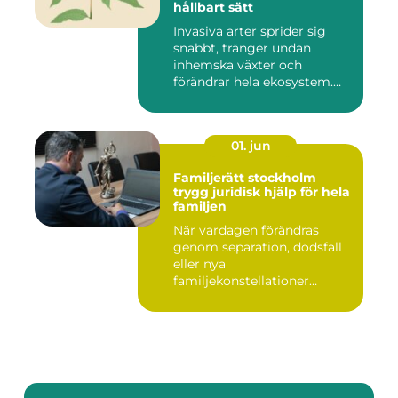
hållbart sätt
Invasiva arter sprider sig
snabbt, tränger undan
inhemska växter och
förändrar hela ekosystem.
Kommu...
01. jun
Familjerätt stockholm
trygg juridisk hjälp för hela
familjen
När vardagen förändras
genom separation, dödsfall
eller nya
familjekonstellationer
uppstår ofta fråg...