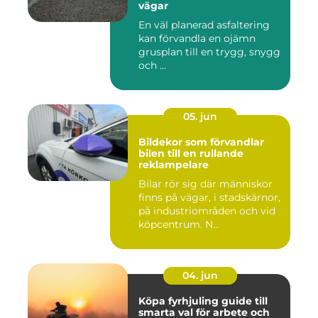
vägar
En väl planerad asfaltering
kan förvandla en ojämn
grusplan till en trygg, snygg
och ...
05. jun
Bildekor som förvandlar
bilen till en rullande
reklampelare
Bilar rör sig där människor
finns på vägar, i stadskärnor,
på industriområden och vid
köpcentrum. N...
04. jun
Köpa fyrhjuling guide till
smarta val för arbete och