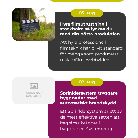
05. aug
Hyra filmutrustning i
stockholm så lyckas du
med din nästa produktion
Att hyra professionell
filmteknik har blivit standard
för många som producerar
reklamfilm, webbvideo...
02. aug
Sprinklersystem tryggare
byggnader med
automatiskt brandskydd
Ett Sprinklersystem är ett av
de mest effektiva sätten att
begränsa bränder i
byggnader. Systemet up...