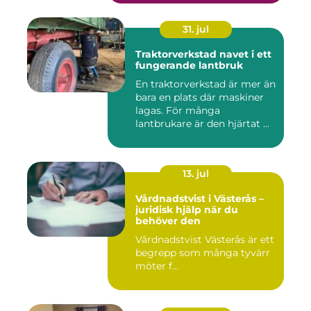
31. jul
Traktorverkstad navet i ett
fungerande lantbruk
En traktorverkstad är mer än
bara en plats där maskiner
lagas. För många
lantbrukare är den hjärtat ...
13. jul
Vårdnadstvist i Västerås –
juridisk hjälp när du
behöver den
Vårdnadstvist Västerås är ett
begrepp som många tyvärr
möter f...