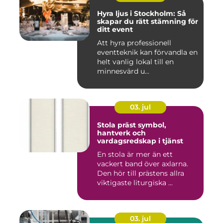
Hyra ljus i Stockholm: Så
skapar du rätt stämning för
ditt event
Att hyra professionell
eventteknik kan förvandla en
helt vanlig lokal till en
minnesvärd u...
03. jul
Stola präst symbol,
hantverk och
vardagsredskap i tjänst
En stola är mer än ett
vackert band över axlarna.
Den hör till prästens allra
viktigaste liturgiska ...
03. jul