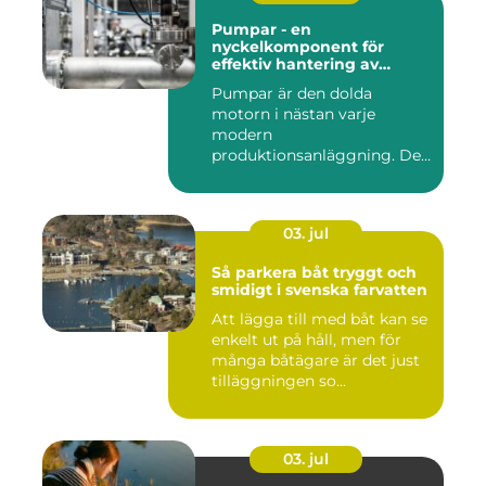
Pumpar - en
nyckelkomponent för
effektiv hantering av
vätskor
Pumpar är den dolda
motorn i nästan varje
modern
produktionsanläggning. De
flyttar v&...
03. jul
Så parkera båt tryggt och
smidigt i svenska farvatten
Att lägga till med båt kan se
enkelt ut på håll, men för
många båtägare är det just
tilläggningen so...
03. jul