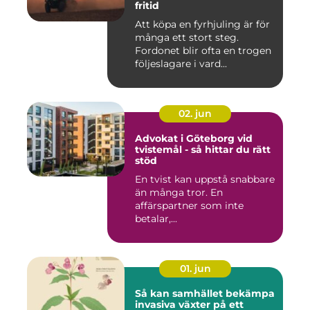
fritid
Att köpa en fyrhjuling är för
många ett stort steg.
Fordonet blir ofta en trogen
följeslagare i vard...
02. jun
Advokat i Göteborg vid
tvistemål - så hittar du rätt
stöd
En tvist kan uppstå snabbare
än många tror. En
affärspartner som inte
betalar,...
01. jun
Så kan samhället bekämpa
invasiva växter på ett