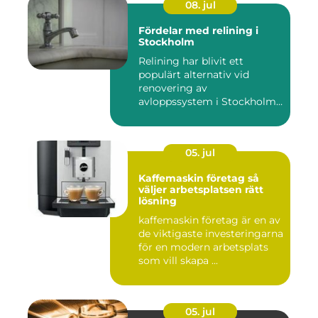
08. jul
Fördelar med relining i
Stockholm
Relining har blivit ett
populärt alternativ vid
renovering av
avloppssystem i Stockholm.
Denna ...
05. jul
Kaffemaskin företag så
väljer arbetsplatsen rätt
lösning
kaffemaskin företag är en av
de viktigaste investeringarna
för en modern arbetsplats
som vill skapa ...
05. jul