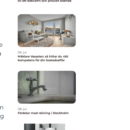
till ett bekvämt och prisvärt boende
e
a
09. jul
Mäklare Vasastan: så hittar du rätt
kompetens för din bostadsaffär
on
08. jul
Fördelar med relining i Stockholm
ng