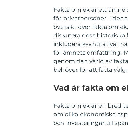
Fakta om ek är ett ämne s
för privatpersoner. I den
översikt över fakta om ek
diskutera dess historiska
inkludera kvantitativa mät
för ämnets omfattning. Må
genom den värld av fakt
behöver för att fatta väl
Vad är fakta om ek
Fakta om ek är en bred t
om olika ekonomiska aspe
och investeringar till sp