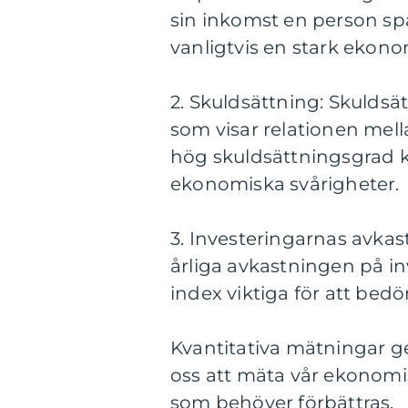
sin inkomst en person sp
vanligtvis en stark ekono
2. Skuldsättning: Skulds
som visar relationen mel
hög skuldsättningsgrad k
ekonomiska svårigheter.
3. Investeringarnas avka
årliga avkastningen på i
index viktiga för att be
Kvantitativa mätningar ge
oss att mäta vår ekonomi
som behöver förbättras.