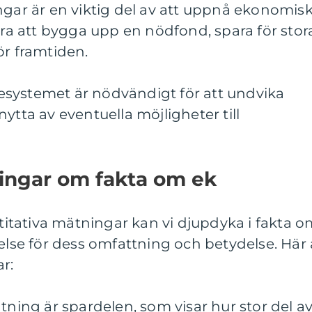
ngar är en viktig del av att uppnå ekonomis
dera att bygga upp en nödfond, spara för stor
ör framtiden.
ttesystemet är nödvändigt för att undvika
ytta av eventuella möjligheter till
ningar om fakta om ek
tativa mätningar kan vi djupdyka i fakta o
åelse för dess omfattning och betydelse. Här 
r:
tning är spardelen, som visar hur stor del a