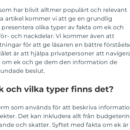
om har blivit alltmer populärt och relevant
na artikel kommer vi att ge en grundlig
, presentera olika typer av fakta om ek och
 för- och nackdelar. Vi kommer även att
ningar för att ge läsaren en bättre förståels
let är att hjälpa privatpersoner att naviger
a om ek och ge dem den information de
grundade beslut.
 och vilka typer finns det?
erm som används för att beskriva informati
kter. Det kan inkludera allt från budgeteri
arande och skatter. Syftet med fakta om ek är