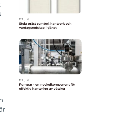
k
a
03. jul
Stola präst symbol, hantverk och
vardagsredskap i tjänst
03. jul
Pumpar - en nyckelkomponent för
effektiv hantering av vätskor
m
är
v