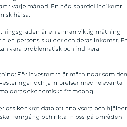
arar varje månad. En hög spardel indikerar
misk hälsa.
ättningsgraden är en annan viktig mätning
lan en persons skulder och deras inkomst. E
an vara problematisk och indikera
stning: För investerare är mätningar som de
nvesteringar och jämförelser med relevanta
döma deras ekonomiska framgång.
r oss konkret data att analysera och hjälper
ska framgång och rikta in oss på områden