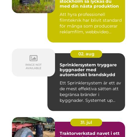
stockholm så lyckas du
med din nästa produktion
Att hyra professionell
filmteknik har blivit standard
för många som producerar
reklamfilm, webbvideo...
02. aug
Sprinklersystem tryggare
byggnader med
automatiskt brandskydd
Ett Sprinklersystem är ett av
de mest effektiva sätten att
begränsa bränder i
byggnader. Systemet up...
31. jul
Traktorverkstad navet i ett