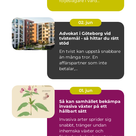
följeslagare i vard...
02. jun
Advokat i Göteborg vid
tvistemål - så hittar du rätt
stöd
En tvist kan uppstå snabbare
än många tror. En
affärspartner som inte
betalar,...
01. jun
Så kan samhället bekämpa
invasiva växter på ett
hållbart sätt
Invasiva arter sprider sig
snabbt, tränger undan
inhemska växter och