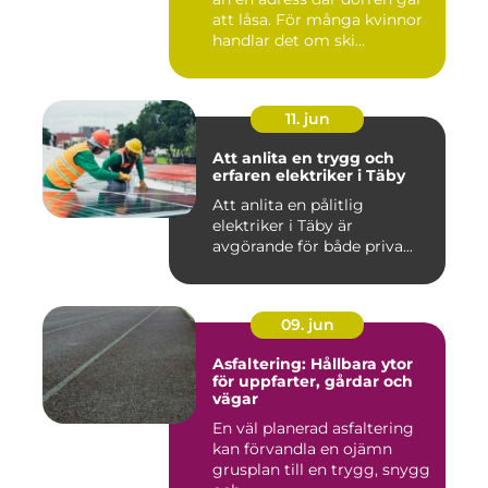
att låsa. För många kvinnor
handlar det om ski...
11. jun
Att anlita en trygg och
erfaren elektriker i Täby
Att anlita en pålitlig
elektriker i Täby är
avgörande för både priva...
09. jun
Asfaltering: Hållbara ytor
för uppfarter, gårdar och
vägar
En väl planerad asfaltering
kan förvandla en ojämn
grusplan till en trygg, snygg