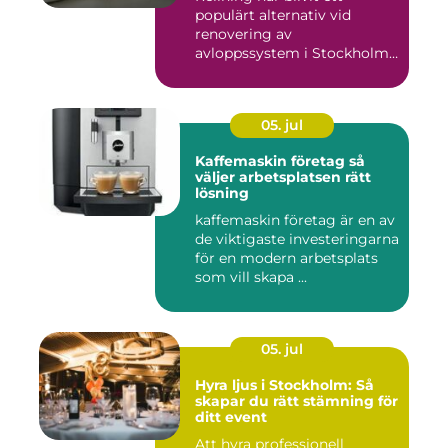
populärt alternativ vid
renovering av
avloppssystem i Stockholm.
Denna ...
05. jul
Kaffemaskin företag så
väljer arbetsplatsen rätt
lösning
kaffemaskin företag är en av
de viktigaste investeringarna
för en modern arbetsplats
som vill skapa ...
05. jul
Hyra ljus i Stockholm: Så
skapar du rätt stämning för
ditt event
Att hyra professionell