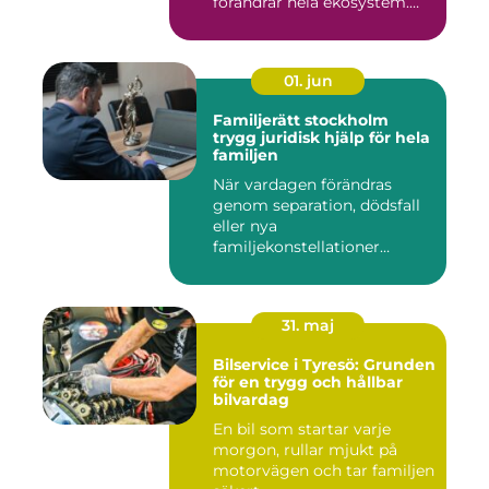
förändrar hela ekosystem.
Kommu...
01. jun
Familjerätt stockholm
trygg juridisk hjälp för hela
familjen
När vardagen förändras
genom separation, dödsfall
eller nya
familjekonstellationer
uppstår ofta fråg...
31. maj
Bilservice i Tyresö: Grunden
för en trygg och hållbar
bilvardag
En bil som startar varje
morgon, rullar mjukt på
motorvägen och tar familjen