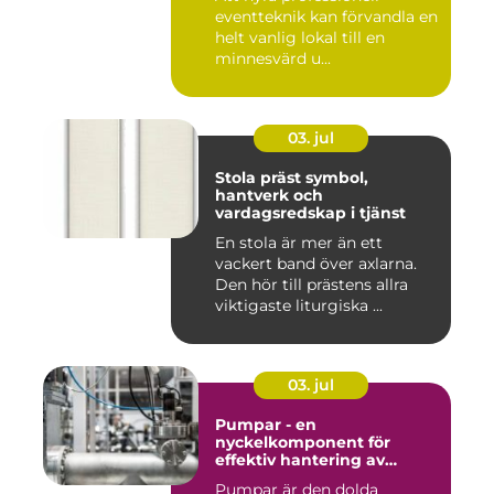
eventteknik kan förvandla en
helt vanlig lokal till en
minnesvärd u...
03. jul
Stola präst symbol,
hantverk och
vardagsredskap i tjänst
En stola är mer än ett
vackert band över axlarna.
Den hör till prästens allra
viktigaste liturgiska ...
03. jul
Pumpar - en
nyckelkomponent för
effektiv hantering av
vätskor
Pumpar är den dolda