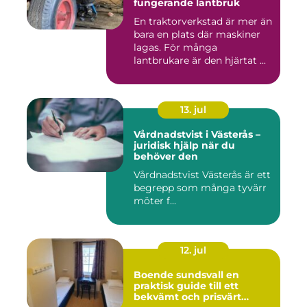
fungerande lantbruk
En traktorverkstad är mer än
bara en plats där maskiner
lagas. För många
lantbrukare är den hjärtat ...
13. jul
Vårdnadstvist i Västerås –
juridisk hjälp när du
behöver den
Vårdnadstvist Västerås är ett
begrepp som många tyvärr
möter f...
12. jul
Boende sundsvall en
praktisk guide till ett
bekvämt och prisvärt