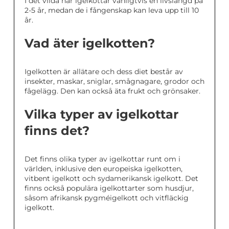
I det vilda har igelkottar vanligtvis en livslängd på
2-5 år, medan de i fångenskap kan leva upp till 10
år.
Vad äter igelkotten?
Igelkotten är allätare och dess diet består av
insekter, maskar, sniglar, smågnagare, grodor och
fågelägg. Den kan också äta frukt och grönsaker.
Vilka typer av igelkottar
finns det?
Det finns olika typer av igelkottar runt om i
världen, inklusive den europeiska igelkotten,
vitbent igelkott och sydamerikansk igelkott. Det
finns också populära igelkottarter som husdjur,
såsom afrikansk pygméigelkott och vitfläckig
igelkott.