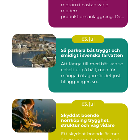
motorn i nästan varje
modern
produktionsanläggning. De
flyttar v&...
03. jul
Så parkera båt tryggt och
smidigt i svenska farvatten
Att lägga till med båt kan se
enkelt ut på håll, men för
många båtägare är det just
tilläggningen so...
03. jul
Skyddat boende
norrköping trygghet,
struktur och väg vidare
Ett skyddat boende är mer
än en adress där dörren går