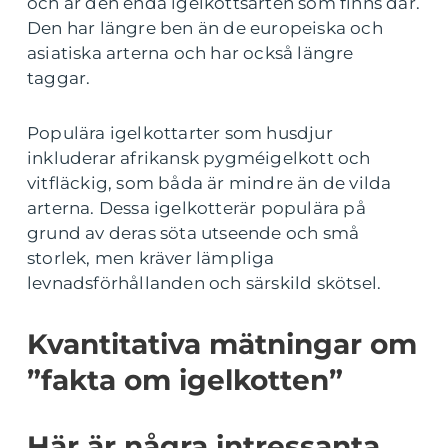
och är den enda igelkottsarten som finns där.
Den har längre ben än de europeiska och
asiatiska arterna och har också längre
taggar.
Populära igelkottarter som husdjur
inkluderar afrikansk pygméigelkott och
vitfläckig, som båda är mindre än de vilda
arterna. Dessa igelkotterär populära på
grund av deras söta utseende och små
storlek, men kräver lämpliga
levnadsförhållanden och särskild skötsel.
Kvantitativa mätningar om
”fakta om igelkotten”
Här är några intressanta