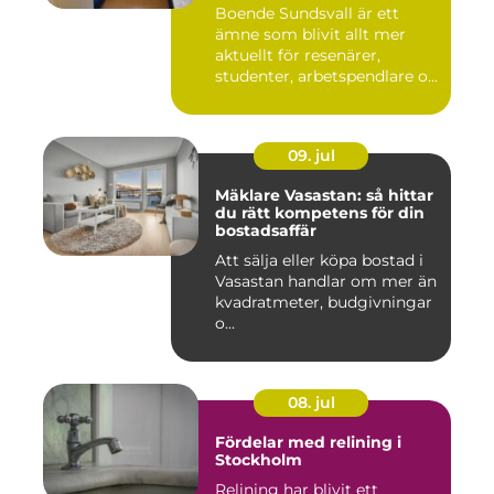
boende
Boende Sundsvall är ett
ämne som blivit allt mer
aktuellt för resenärer,
studenter, arbetspendlare o...
09. jul
Mäklare Vasastan: så hittar
du rätt kompetens för din
bostadsaffär
Att sälja eller köpa bostad i
Vasastan handlar om mer än
kvadratmeter, budgivningar
o...
08. jul
Fördelar med relining i
Stockholm
Relining har blivit ett