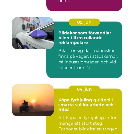
och ...
05. jun
Bildekor som förvandlar
bilen till en rullande
reklampelare
Bilar rör sig där människor
finns på vägar, i stadskärnor,
på industriområden och vid
köpcentrum. N...
04. jun
Köpa fyrhjuling guide till
smarta val för arbete och
fritid
Att köpa en fyrhjuling är för
många ett stort steg.
Fordonet blir ofta en trogen