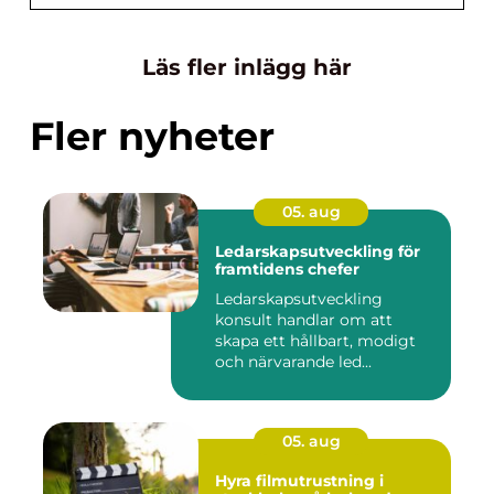
Läs fler inlägg här
Fler nyheter
05. aug
Ledarskapsutveckling för
framtidens chefer
Ledarskapsutveckling
konsult handlar om att
skapa ett hållbart, modigt
och närvarande led...
05. aug
Hyra filmutrustning i