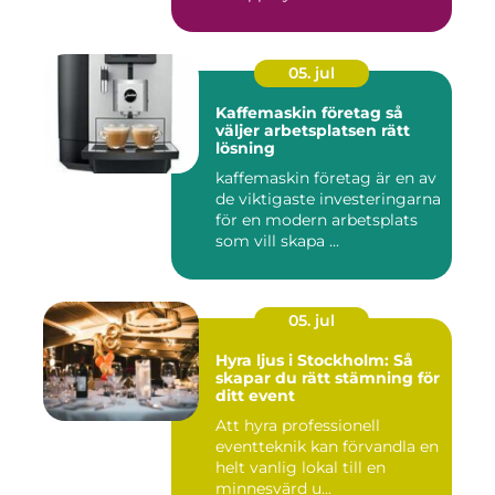
Denna ...
05. jul
Kaffemaskin företag så
väljer arbetsplatsen rätt
lösning
kaffemaskin företag är en av
de viktigaste investeringarna
för en modern arbetsplats
som vill skapa ...
05. jul
Hyra ljus i Stockholm: Så
skapar du rätt stämning för
ditt event
Att hyra professionell
eventteknik kan förvandla en
helt vanlig lokal till en
minnesvärd u...