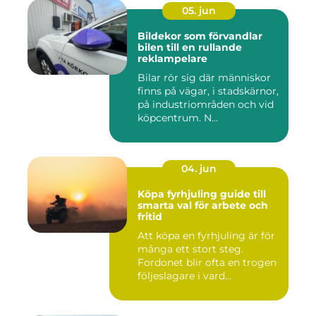
05. jun
Bildekor som förvandlar
bilen till en rullande
reklampelare
Bilar rör sig där människor
finns på vägar, i stadskärnor,
på industriområden och vid
köpcentrum. N...
04. jun
Köpa fyrhjuling guide till
smarta val för arbete och
fritid
Att köpa en fyrhjuling är för
många ett stort steg.
Fordonet blir ofta en trogen
följeslagare i vard...