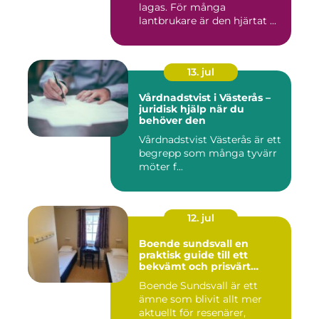
lagas. För många
lantbrukare är den hjärtat ...
13. jul
Vårdnadstvist i Västerås –
juridisk hjälp när du
behöver den
Vårdnadstvist Västerås är ett
begrepp som många tyvärr
möter f...
12. jul
Boende sundsvall en
praktisk guide till ett
bekvämt och prisvärt
boende
Boende Sundsvall är ett
ämne som blivit allt mer
aktuellt för resenärer,