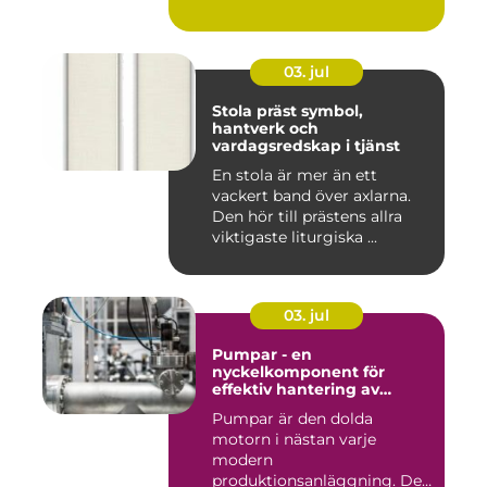
03. jul
Stola präst symbol,
hantverk och
vardagsredskap i tjänst
En stola är mer än ett
vackert band över axlarna.
Den hör till prästens allra
viktigaste liturgiska ...
03. jul
Pumpar - en
nyckelkomponent för
effektiv hantering av
vätskor
Pumpar är den dolda
motorn i nästan varje
modern
produktionsanläggning. De