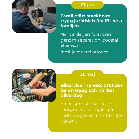
01. jun
Familjerätt stockholm
trygg juridisk hjälp för hela
familjen
När vardagen förändras
genom separation, dödsfall
eller nya
familjekonstellationer
uppstår ofta fråg...
31. maj
Bilservice i Tyresö: Grunden
för en trygg och hållbar
bilvardag
En bil som startar varje
morgon, rullar mjukt på
motorvägen och tar familjen
säkert ...