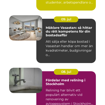
studenter, arbetspendlare o...
09. jul
Mäklare Vasastan: så hittar
du rätt kompetens för din
bostadsaffär
Att sälja eller köpa bostad i
Vasastan handlar om mer än
kvadratmeter, budgivningar
o...
08. jul
Fördelar med relining i
Stockholm
Relining har blivit ett
populärt alternativ vid
renovering av
avloppssystem i Stockholm.