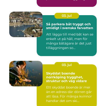
flyttar v&...
03. jul
Så parkera båt tryggt och
smidigt i svenska farvatten
Att lägga till med båt kan se
enkelt ut på håll, men för
många båtägare är det just
tilläggningen so...
03. jul
Skyddat boende
norrköping trygghet,
struktur och väg vidare
Ett skyddat boende är mer
än en adress där dörren går
att låsa. För många kvinnor
handlar det om ski...