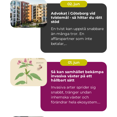
02. jun
Advokat i Göteborg vid
tvistemål - så hittar du rätt
stöd
En tvist kan uppstå snabbare
än många tror. En
affärspartner som inte
betalar,...
01. jun
Så kan samhället bekämpa
invasiva växter på ett
hållbart sätt
Invasiva arter sprider sig
snabbt, tränger undan
inhemska växter och
förändrar hela ekosystem.
Kommu...