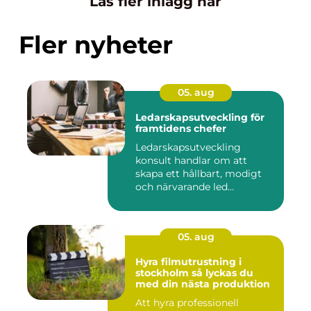
Läs fler inlägg här
Fler nyheter
05. aug
Ledarskapsutveckling för
framtidens chefer
Ledarskapsutveckling
konsult handlar om att
skapa ett hållbart, modigt
och närvarande led...
05. aug
Hyra filmutrustning i
stockholm så lyckas du
med din nästa produktion
Att hyra professionell