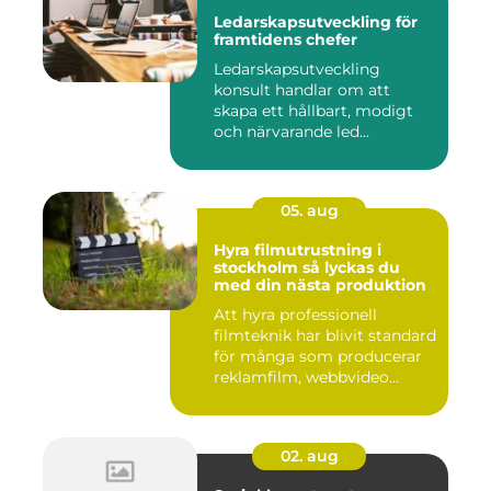
Ledarskapsutveckling för
framtidens chefer
Ledarskapsutveckling
konsult handlar om att
skapa ett hållbart, modigt
och närvarande led...
05. aug
Hyra filmutrustning i
stockholm så lyckas du
med din nästa produktion
Att hyra professionell
filmteknik har blivit standard
för många som producerar
reklamfilm, webbvideo...
02. aug