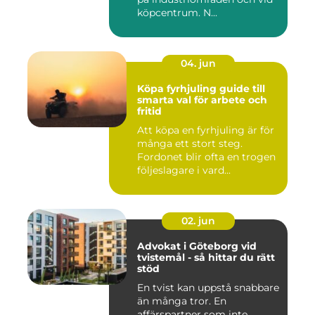
köpcentrum. N...
04. jun
Köpa fyrhjuling guide till
smarta val för arbete och
fritid
Att köpa en fyrhjuling är för
många ett stort steg.
Fordonet blir ofta en trogen
följeslagare i vard...
02. jun
Advokat i Göteborg vid
tvistemål - så hittar du rätt
stöd
En tvist kan uppstå snabbare
än många tror. En
affärspartner som inte