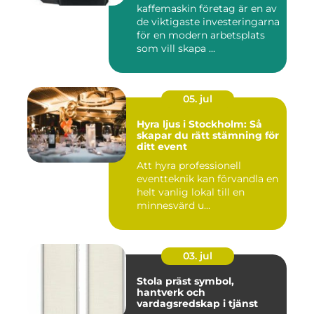
kaffemaskin företag är en av
de viktigaste investeringarna
för en modern arbetsplats
som vill skapa ...
05. jul
Hyra ljus i Stockholm: Så
skapar du rätt stämning för
ditt event
Att hyra professionell
eventteknik kan förvandla en
helt vanlig lokal till en
minnesvärd u...
03. jul
Stola präst symbol,
hantverk och
vardagsredskap i tjänst