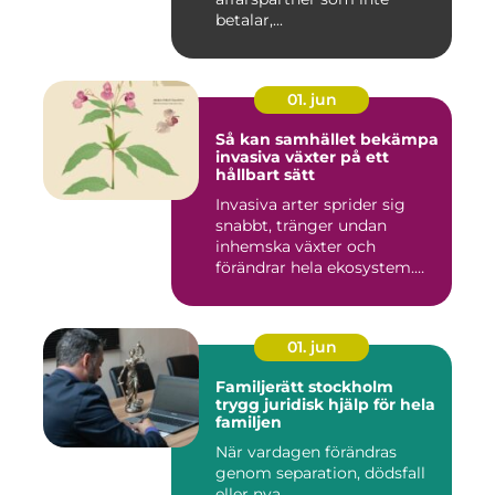
betalar,...
01. jun
Så kan samhället bekämpa
invasiva växter på ett
hållbart sätt
Invasiva arter sprider sig
snabbt, tränger undan
inhemska växter och
förändrar hela ekosystem.
Kommu...
01. jun
Familjerätt stockholm
trygg juridisk hjälp för hela
familjen
När vardagen förändras
genom separation, dödsfall
eller nya