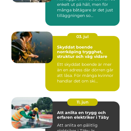
enkelt ut på håll, men för
många båtägare är det just
tilläggningen so...
03. jul
Skyddat boende
norrköping trygghet,
struktur och väg vidare
Ett skyddat boende är mer
än en adress där dörren går
att låsa. För många kvinnor
handlar det om ski...
11. jun
Att anlita en trygg och
erfaren elektriker i Täby
Att anlita en pålitlig
elektriker i Täby är