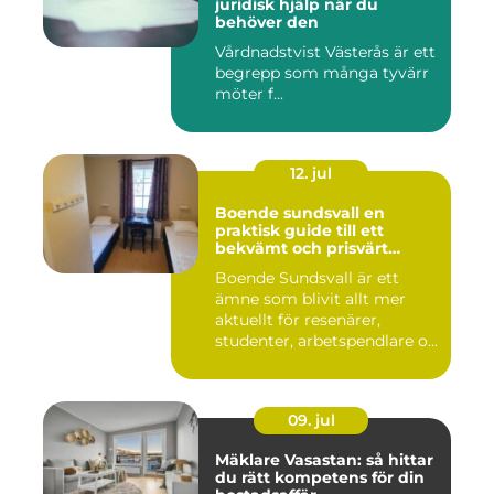
juridisk hjälp när du
behöver den
Vårdnadstvist Västerås är ett
begrepp som många tyvärr
möter f...
12. jul
Boende sundsvall en
praktisk guide till ett
bekvämt och prisvärt
boende
Boende Sundsvall är ett
ämne som blivit allt mer
aktuellt för resenärer,
studenter, arbetspendlare o...
09. jul
Mäklare Vasastan: så hittar
du rätt kompetens för din