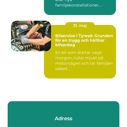
familjekonstellationer
uppstår ofta fråg...
31. maj
Bilservice i Tyresö: Grunden
för en trygg och hållbar
bilvardag
En bil som startar varje
morgon, rullar mjukt på
motorvägen och tar familjen
säkert ...
Adress