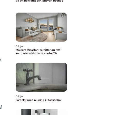
till ett bekvämt och prisvärt boende
09. jul
Mäklare Vasastan: så hittar du rätt
kompetens för din bostadsaffär
n
08. jul
Fördelar med relining i Stockholm
g