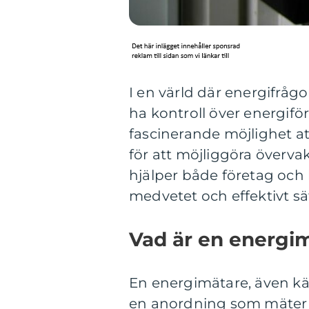
I en värld där energifråg
ha kontroll över energif
fascinerande möjlighet at
för att möjliggöra överva
hjälper både företag och 
medvetet och effektivt sät
Vad är en energi
En energimätare, även kä
en anordning som mäter 