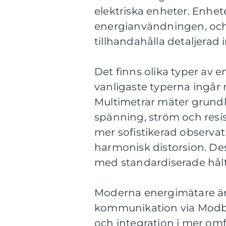
elektriska enheter. Enhete
energianvändningen, och a
tillhandahålla detaljerad
Det finns olika typer av 
vanligaste typerna ingår 
Multimetrar mäter grund
spänning, ström och resi
mer sofistikerad observa
harmonisk distorsion. De
med standardiserade hål
Moderna energimätare är 
kommunikation via Modbu
och integration i mer o