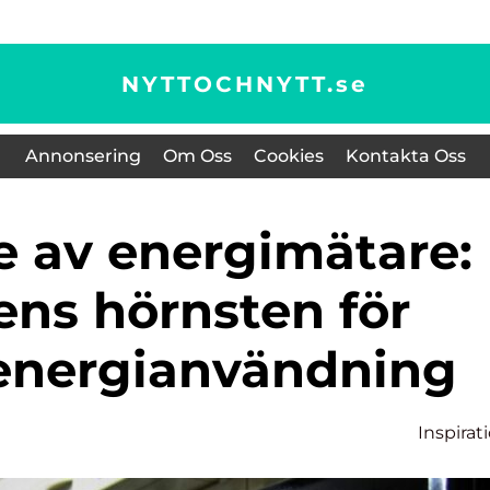
NYTTOCHNYTT.
se
Annonsering
Om Oss
Cookies
Kontakta Oss
ens hörnsten för
 energianvändning
n
Inspirat