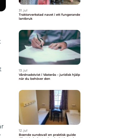
31. jul
Traktorverkstad navet i ett fungerande
lantbruk
t
t
13. jul
Vårdnadstvist i Västerås – juridisk hjälp
när du behöver den
är
12. jul
v
Boende sundsvall en praktisk guide