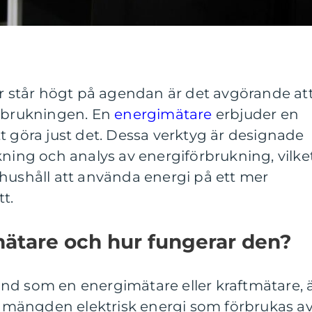
or står högt på agendan är det avgörande at
örbrukningen. En
energimätare
erbjuder en
t göra just det. Dessa verktyg är designade
kning och analys av energiförbrukning, vilke
hushåll att använda energi på ett mer
t.
mätare och hur fungerar den?
nd som en energimätare eller kraftmätare, 
mängden elektrisk energi som förbrukas a