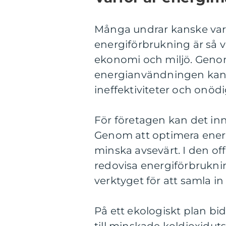
Många undrar kanske varf
energiförbrukning är så v
ekonomi och miljö. Genom
energianvändningen kan f
ineffektiviteter och onöd
För företagen kan det i
Genom att optimera ener
minska avsevärt. I den off
redovisa energiförbrukni
verktyget för att samla 
På ett ekologiskt plan b