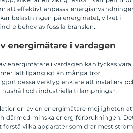
läpp, vilket är en viktig faktor i kampen mot
m att effektivt anpassa energianvändninge
kar belastningen på energinätet, vilket i
indre behov av fossila bränslen.
v energimätare i vardagen
av energimätare i vardagen kan tyckas vara
er lättillgängligt än många tror.
gjort dessa verktyg enklare att installera o
 hushåll och industriella tillämpningar.
llationen av en energimätare möjligheten at
 och därmed minska energiförbrukningen. De
t förstå vilka apparater som drar mest ström