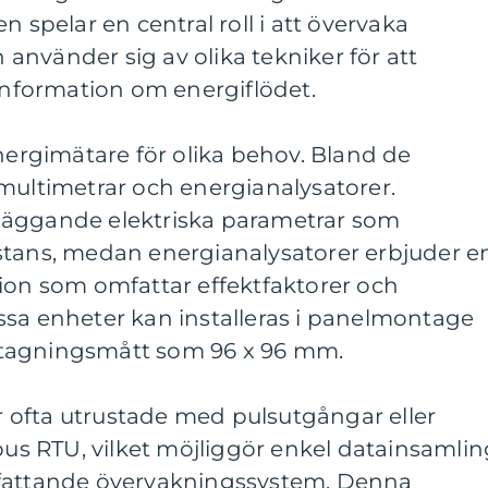
n spelar en central roll i att övervaka
nvänder sig av olika tekniker för att
 information om energiflödet.
energimätare för olika behov. Bland de
multimetrar och energianalysatorer.
läggande elektriska parametrar som
stans, medan energianalysatorer erbjuder e
tion som omfattar effektfaktorer och
ssa enheter kan installeras i panelmontage
tagningsmått som 96 x 96 mm.
ofta utrustade med pulsutgångar eller
s RTU, vilket möjliggör enkel datainsamlin
mfattande övervakningssystem. Denna