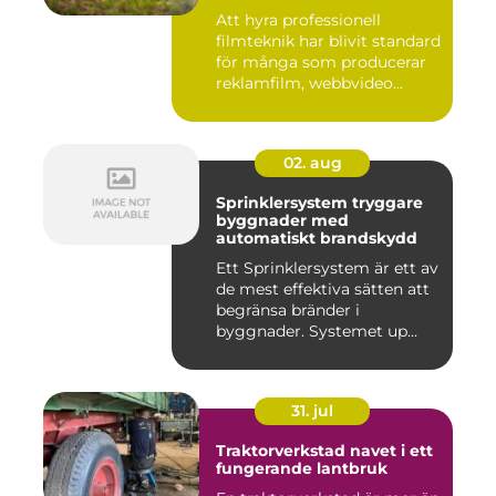
Att hyra professionell
filmteknik har blivit standard
för många som producerar
reklamfilm, webbvideo...
02. aug
Sprinklersystem tryggare
byggnader med
automatiskt brandskydd
Ett Sprinklersystem är ett av
de mest effektiva sätten att
begränsa bränder i
byggnader. Systemet up...
31. jul
Traktorverkstad navet i ett
fungerande lantbruk