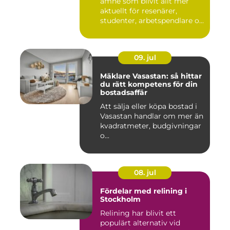
ämne som blivit allt mer
aktuellt för resenärer,
studenter, arbetspendlare o...
09. jul
Mäklare Vasastan: så hittar
du rätt kompetens för din
bostadsaffär
Att sälja eller köpa bostad i
Vasastan handlar om mer än
kvadratmeter, budgivningar
o...
08. jul
Fördelar med relining i
Stockholm
Relining har blivit ett
populärt alternativ vid