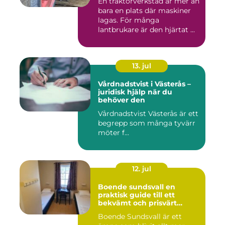
En traktorverkstad är mer än
bara en plats där maskiner
lagas. För många
lantbrukare är den hjärtat ...
13. jul
Vårdnadstvist i Västerås –
juridisk hjälp när du
behöver den
Vårdnadstvist Västerås är ett
begrepp som många tyvärr
möter f...
12. jul
Boende sundsvall en
praktisk guide till ett
bekvämt och prisvärt
boende
Boende Sundsvall är ett