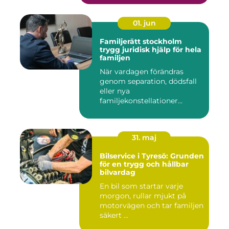
01. jun
Familjerätt stockholm
trygg juridisk hjälp för hela
familjen
När vardagen förändras
genom separation, dödsfall
eller nya
familjekonstellationer
uppstår ofta fråg...
31. maj
Bilservice i Tyresö: Grunden
för en trygg och hållbar
bilvardag
En bil som startar varje
morgon, rullar mjukt på
motorvägen och tar familjen
säkert ...