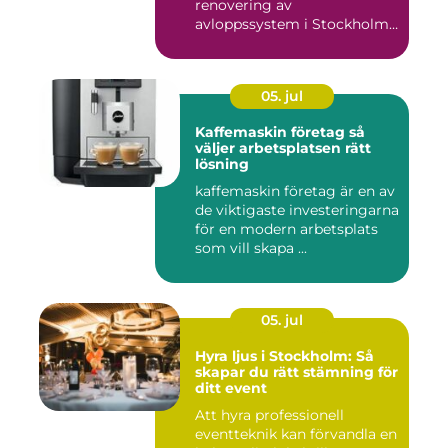
renovering av
avloppssystem i Stockholm.
Denna ...
05. jul
Kaffemaskin företag så
väljer arbetsplatsen rätt
lösning
kaffemaskin företag är en av
de viktigaste investeringarna
för en modern arbetsplats
som vill skapa ...
05. jul
Hyra ljus i Stockholm: Så
skapar du rätt stämning för
ditt event
Att hyra professionell
eventteknik kan förvandla en