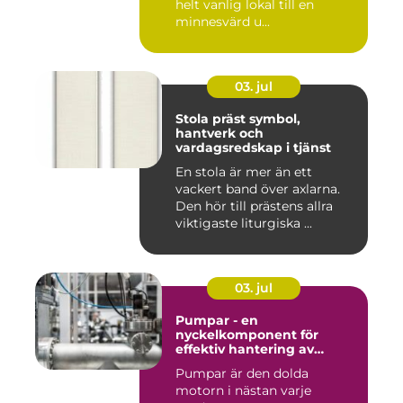
helt vanlig lokal till en
minnesvärd u...
03. jul
Stola präst symbol,
hantverk och
vardagsredskap i tjänst
En stola är mer än ett
vackert band över axlarna.
Den hör till prästens allra
viktigaste liturgiska ...
03. jul
Pumpar - en
nyckelkomponent för
effektiv hantering av
vätskor
Pumpar är den dolda
motorn i nästan varje