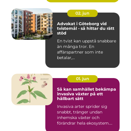
02. jun
Advokat i Göteborg vid
tvistemål - så hittar du rätt
stöd
En tvist kan uppstå snabbare
än många tror. En
affärspartner som inte
betalar,...
01. jun
Så kan samhället bekämpa
invasiva växter på ett
hållbart sätt
Invasiva arter sprider sig
snabbt, tränger undan
inhemska växter och
förändrar hela ekosystem.
Kommu...