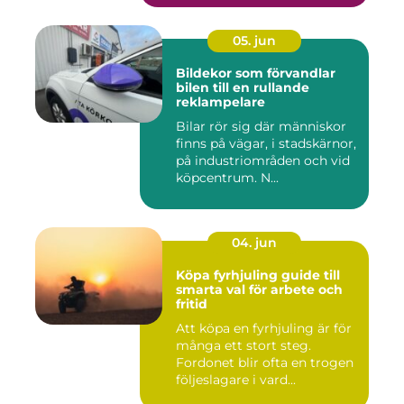
05. jun
Bildekor som förvandlar
bilen till en rullande
reklampelare
Bilar rör sig där människor
finns på vägar, i stadskärnor,
på industriområden och vid
köpcentrum. N...
04. jun
Köpa fyrhjuling guide till
smarta val för arbete och
fritid
Att köpa en fyrhjuling är för
många ett stort steg.
Fordonet blir ofta en trogen
följeslagare i vard...