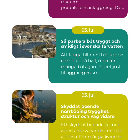
modern
produktionsanläggning. De
flyttar v&...
03. jul
Så parkera båt tryggt och
smidigt i svenska farvatten
Att lägga till med båt kan se
enkelt ut på håll, men för
många båtägare är det just
tilläggningen so...
03. jul
Skyddat boende
norrköping trygghet,
struktur och väg vidare
Ett skyddat boende är mer
än en adress där dörren går
att låsa. För många kvinnor