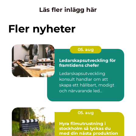
Läs fler inlägg här
Fler nyheter
05. aug
Ledarskapsutveckling för
framtidens chefer
Ledarskapsutveckling
konsult handlar om att
skapa ett hållbart, modigt
och närvarande led...
05. aug
Hyra filmutrustning i
stockholm så lyckas du
med din nästa produktion