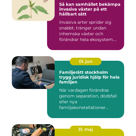
Så kan samhället bekämpa
invasiva växter på ett
hållbart sätt
Invasiva arter sprider sig
snabbt, tränger undan
inhemska växter och
förändrar hela ekosystem.
Kommu...
01. jun
Familjerätt stockholm
trygg juridisk hjälp för hela
familjen
När vardagen förändras
genom separation, dödsfall
eller nya
familjekonstellationer
uppstår ofta fråg...
31. maj