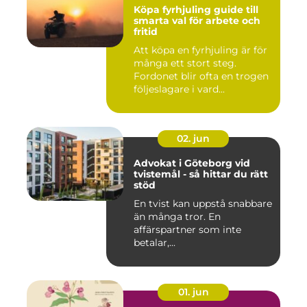
Köpa fyrhjuling guide till
smarta val för arbete och
fritid
Att köpa en fyrhjuling är för
många ett stort steg.
Fordonet blir ofta en trogen
följeslagare i vard...
02. jun
Advokat i Göteborg vid
tvistemål - så hittar du rätt
stöd
En tvist kan uppstå snabbare
än många tror. En
affärspartner som inte
betalar,...
01. jun