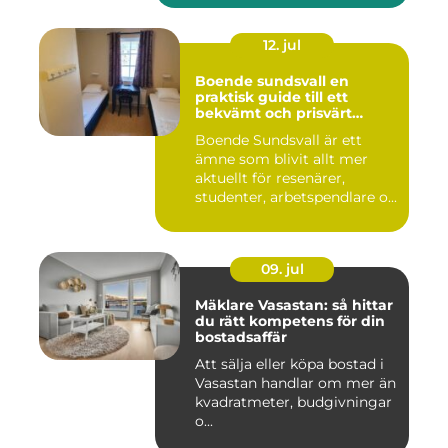
12. jul
Boende sundsvall en
praktisk guide till ett
bekvämt och prisvärt
boende
Boende Sundsvall är ett
ämne som blivit allt mer
aktuellt för resenärer,
studenter, arbetspendlare o...
09. jul
Mäklare Vasastan: så hittar
du rätt kompetens för din
bostadsaffär
Att sälja eller köpa bostad i
Vasastan handlar om mer än
kvadratmeter, budgivningar
o...