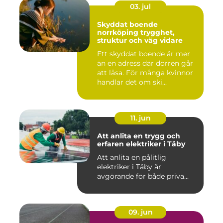
03. jul
Skyddat boende
norrköping trygghet,
struktur och väg vidare
Ett skyddat boende är mer
än en adress där dörren går
att låsa. För många kvinnor
handlar det om ski...
11. jun
Att anlita en trygg och
erfaren elektriker i Täby
Att anlita en pålitlig
elektriker i Täby är
avgörande för både priva...
09. jun