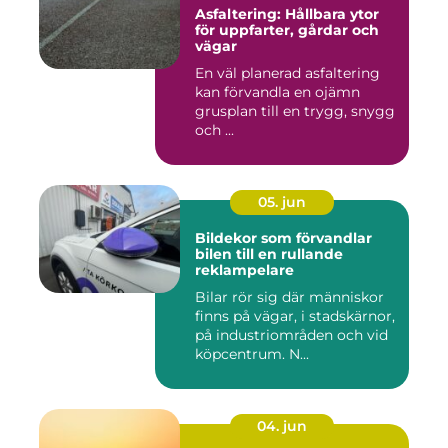
Asfaltering: Hållbara ytor
för uppfarter, gårdar och
vägar
En väl planerad asfaltering
kan förvandla en ojämn
grusplan till en trygg, snygg
och ...
05. jun
Bildekor som förvandlar
bilen till en rullande
reklampelare
Bilar rör sig där människor
finns på vägar, i stadskärnor,
på industriområden och vid
köpcentrum. N...
04. jun