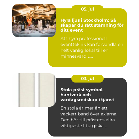
05. jul
Hyra ljus i Stockholm: Så
skapar du rätt stämning för
ditt event
Att hyra professionell
eventteknik kan förvandla en
helt vanlig lokal till en
minnesvärd u...
03. jul
Stola präst symbol,
hantverk och
vardagsredskap i tjänst
En stola är mer än ett
vackert band över axlarna.
Den hör till prästens allra
viktigaste liturgiska ...