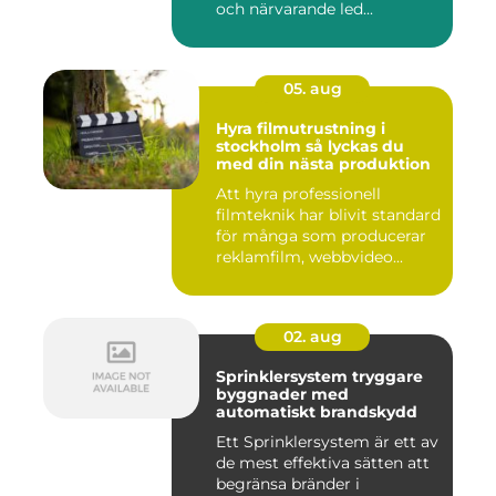
och närvarande led...
05. aug
Hyra filmutrustning i
stockholm så lyckas du
med din nästa produktion
Att hyra professionell
filmteknik har blivit standard
för många som producerar
reklamfilm, webbvideo...
02. aug
Sprinklersystem tryggare
byggnader med
automatiskt brandskydd
Ett Sprinklersystem är ett av
de mest effektiva sätten att
begränsa bränder i