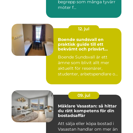
begrepp som många tyvärr
möter f...
12. jul
Boende sundsvall en
praktisk guide till ett
bekvämt och prisvärt
boende
Boende Sundsvall är ett
ämne som blivit allt mer
aktuellt för resenärer,
studenter, arbetspendlare o...
09. jul
Mäklare Vasastan: så hittar
du rätt kompetens för din
bostadsaffär
Att sälja eller köpa bostad i
Vasastan handlar om mer än