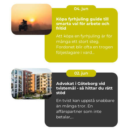
04. jun
Köpa fyrhjuling guide till
smarta val för arbete och
fritid
Att köpa en fyrhjuling är för
många ett stort steg.
Fordonet blir ofta en trogen
följeslagare i vard...
02. jun
Advokat i Göteborg vid
tvistemål - så hittar du rätt
stöd
En tvist kan uppstå snabbare
än många tror. En
affärspartner som inte
betalar,...