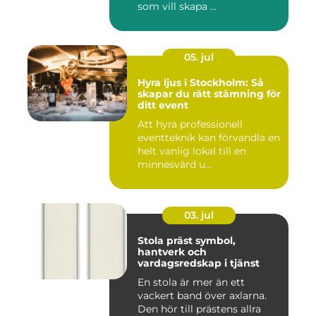
som vill skapa ...
05. jul
Hyra ljus i Stockholm: Så
skapar du rätt stämning för
ditt event
Att hyra professionell
eventteknik kan förvandla en
helt vanlig lokal till en
minnesvärd u...
03. jul
Stola präst symbol,
hantverk och
vardagsredskap i tjänst
En stola är mer än ett
vackert band över axlarna.
Den hör till prästens allra