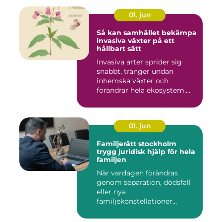
01. jun
Så kan samhället bekämpa
invasiva växter på ett
hållbart sätt
Invasiva arter sprider sig
snabbt, tränger undan
inhemska växter och
förändrar hela ekosystem.
Kommu...
01. jun
Familjerätt stockholm
trygg juridisk hjälp för hela
familjen
När vardagen förändras
genom separation, dödsfall
eller nya
familjekonstellationer
uppstår ofta fråg...