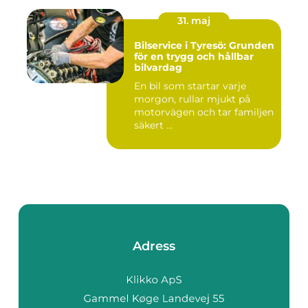
31. maj
Bilservice i Tyresö: Grunden
för en trygg och hållbar
bilvardag
En bil som startar varje
morgon, rullar mjukt på
motorvägen och tar familjen
säkert ...
Adress