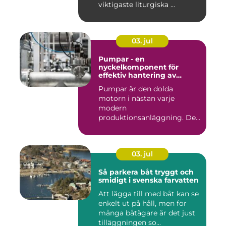
viktigaste liturgiska ...
03. jul
Pumpar - en
nyckelkomponent för
effektiv hantering av
vätskor
Pumpar är den dolda
motorn i nästan varje
modern
produktionsanläggning. De
flyttar v&...
03. jul
Så parkera båt tryggt och
smidigt i svenska farvatten
Att lägga till med båt kan se
enkelt ut på håll, men för
många båtägare är det just
tilläggningen so...