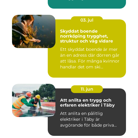
03. jul
Skyddat boende
norrköping trygghet,
struktur och väg vidare
Ett skyddat boende är mer
än en adress där dörren går
att låsa. För många kvinnor
handlar det om ski...
11. jun
Att anlita en trygg och
erfaren elektriker i Täby
Att anlita en pålitlig
elektriker i Täby är
avgörande för både priva...