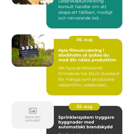
Ledarskapsutveckling
konsult handlar om att
skapa ett hållbart, modigt
och närvarande led...
05. aug
Hyra filmutrustning i
stockholm så lyckas du
med din nästa produktion
Att hyra professionell
filmteknik har blivit standard
för många som producerar
reklamfilm, webbvideo...
02. aug
Sprinklersystem tryggare
byggnader med
automatiskt brandskydd