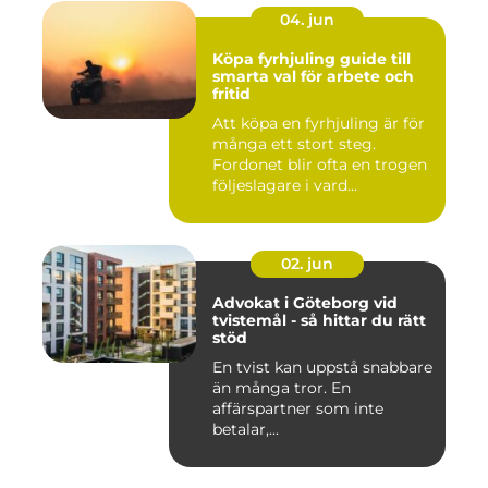
04. jun
Köpa fyrhjuling guide till
smarta val för arbete och
fritid
Att köpa en fyrhjuling är för
många ett stort steg.
Fordonet blir ofta en trogen
följeslagare i vard...
02. jun
Advokat i Göteborg vid
tvistemål - så hittar du rätt
stöd
En tvist kan uppstå snabbare
än många tror. En
affärspartner som inte
betalar,...