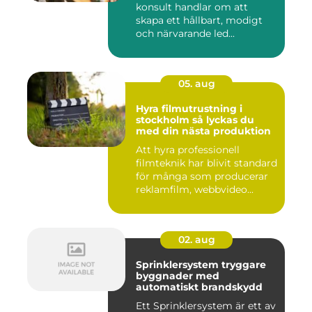
konsult handlar om att
skapa ett hållbart, modigt
och närvarande led...
05. aug
Hyra filmutrustning i
stockholm så lyckas du
med din nästa produktion
Att hyra professionell
filmteknik har blivit standard
för många som producerar
reklamfilm, webbvideo...
02. aug
Sprinklersystem tryggare
byggnader med
automatiskt brandskydd
Ett Sprinklersystem är ett av