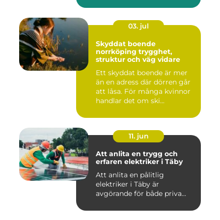
03. jul
Skyddat boende
norrköping trygghet,
struktur och väg vidare
Ett skyddat boende är mer
än en adress där dörren går
att låsa. För många kvinnor
handlar det om ski...
11. jun
Att anlita en trygg och
erfaren elektriker i Täby
Att anlita en pålitlig
elektriker i Täby är
avgörande för både priva...