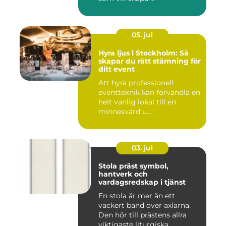
05. jul
Hyra ljus i Stockholm: Så
skapar du rätt stämning för
ditt event
Att hyra professionell
eventteknik kan förvandla en
helt vanlig lokal till en
minnesvärd u...
03. jul
Stola präst symbol,
hantverk och
vardagsredskap i tjänst
En stola är mer än ett
vackert band över axlarna.
Den hör till prästens allra
viktigaste liturgiska ...