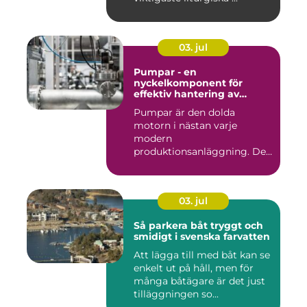
03. jul
Pumpar - en
nyckelkomponent för
effektiv hantering av
vätskor
Pumpar är den dolda
motorn i nästan varje
modern
produktionsanläggning. De
flyttar v&...
03. jul
Så parkera båt tryggt och
smidigt i svenska farvatten
Att lägga till med båt kan se
enkelt ut på håll, men för
många båtägare är det just
tilläggningen so...