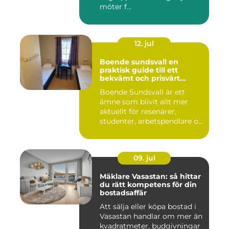
möter f...
12. jul
Boende sundsvall en
praktisk guide till ett
bekvämt och prisvärt
boende
Boende Sundsvall är ett
ämne som blivit allt mer
aktuellt för resenärer,
studenter, arbetspendlare o...
09. jul
Mäklare Vasastan: så hittar
du rätt kompetens för din
bostadsaffär
Att sälja eller köpa bostad i
Vasastan handlar om mer än
kvadratmeter, budgivningar