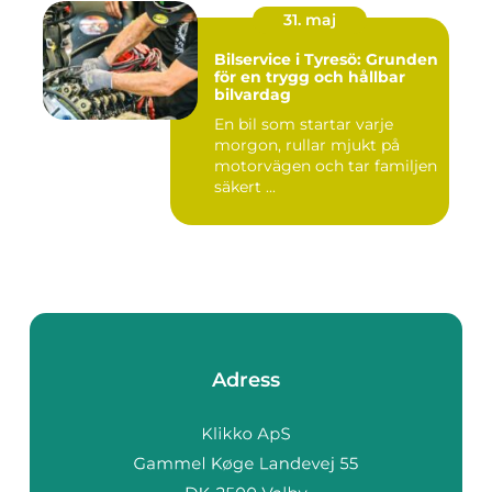
31. maj
Bilservice i Tyresö: Grunden
för en trygg och hållbar
bilvardag
En bil som startar varje
morgon, rullar mjukt på
motorvägen och tar familjen
säkert ...
Adress