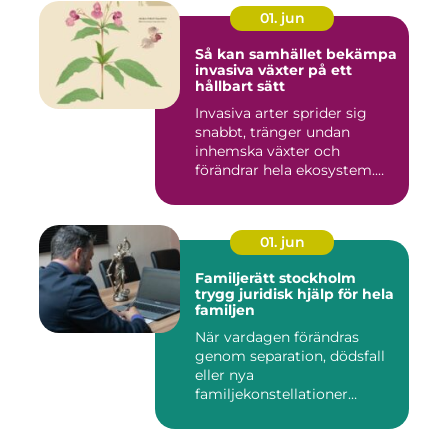
01. jun
Så kan samhället bekämpa
invasiva växter på ett
hållbart sätt
Invasiva arter sprider sig
snabbt, tränger undan
inhemska växter och
förändrar hela ekosystem.
Kommu...
01. jun
Familjerätt stockholm
trygg juridisk hjälp för hela
familjen
När vardagen förändras
genom separation, dödsfall
eller nya
familjekonstellationer
uppstår ofta fråg...