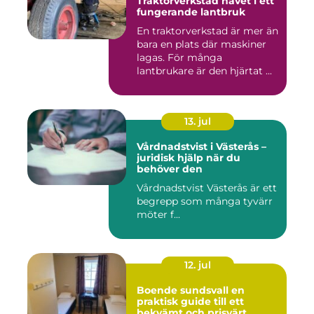
Traktorverkstad navet i ett
fungerande lantbruk
En traktorverkstad är mer än
bara en plats där maskiner
lagas. För många
lantbrukare är den hjärtat ...
13. jul
Vårdnadstvist i Västerås –
juridisk hjälp när du
behöver den
Vårdnadstvist Västerås är ett
begrepp som många tyvärr
möter f...
12. jul
Boende sundsvall en
praktisk guide till ett
bekvämt och prisvärt