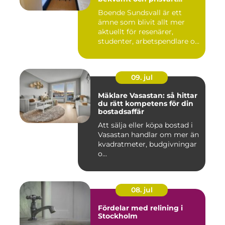
boende
Boende Sundsvall är ett
ämne som blivit allt mer
aktuellt för resenärer,
studenter, arbetspendlare o...
09. jul
Mäklare Vasastan: så hittar
du rätt kompetens för din
bostadsaffär
Att sälja eller köpa bostad i
Vasastan handlar om mer än
kvadratmeter, budgivningar
o...
08. jul
Fördelar med relining i
Stockholm