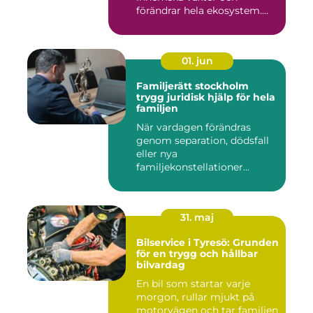
förändrar hela ekosystem.
Kommu...
01. jun
Familjerätt stockholm
trygg juridisk hjälp för hela
familjen
När vardagen förändras
genom separation, dödsfall
eller nya
familjekonstellationer
uppstår ofta fråg...
31. maj
Bilservice i Tyresö: Grunden
för en trygg och hållbar
bilvardag
En bil som startar varje
morgon, rullar mjukt på
motorvägen och tar familjen