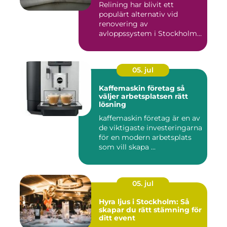
Relining har blivit ett
populärt alternativ vid
renovering av
avloppssystem i Stockholm.
Denna ...
05. jul
Kaffemaskin företag så
väljer arbetsplatsen rätt
lösning
kaffemaskin företag är en av
de viktigaste investeringarna
för en modern arbetsplats
som vill skapa ...
05. jul
Hyra ljus i Stockholm: Så
skapar du rätt stämning för
ditt event