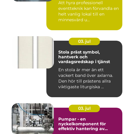
Att hyra professionell
eventteknik kan förvandla en
helt vanlig lokal till en
minnesvärd u...
03. jul
Stola präst symbol,
hantverk och
vardagsredskap i tjänst
En stola är mer än ett
vackert band över axlarna.
Den hör till prästens allra
viktigaste liturgiska ...
03. jul
Pumpar - en
nyckelkomponent för
effektiv hantering av
vätskor