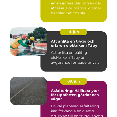
än en adress där dörren går
att låsa. För många kvinnor
handlar det om ski...
11. jun
Att anlita en trygg och
erfaren elektriker i Täby
Att anlita en pålitlig
elektriker i Täby är
avgörande för både priva...
09. jun
Asfaltering: Hållbara ytor
för uppfarter, gårdar och
vägar
En väl planerad asfaltering
kan förvandla en ojämn
grusplan till en trygg, snygg