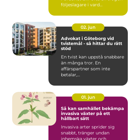
följeslagare i vard...
02. jun
Advokat i Göteborg vid
tvistemål - så hittar du rätt
stöd
En tvist kan uppstå snabbare
än många tror. En
affärspartner som inte
betalar,...
01. jun
Så kan samhället bekämpa
invasiva växter på ett
hållbart sätt
Invasiva arter sprider sig
snabbt, tränger undan
inhemska växter och