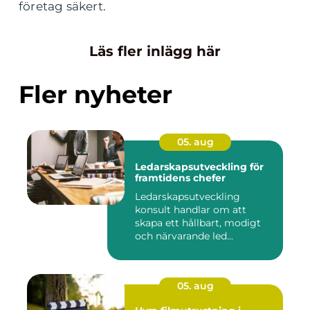
företag säkert.
Läs fler inlägg här
Fler nyheter
05. aug
Ledarskapsutveckling för
framtidens chefer
Ledarskapsutveckling
konsult handlar om att
skapa ett hållbart, modigt
och närvarande led...
05. aug