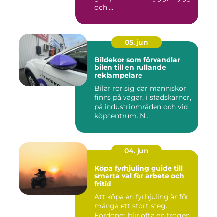
och ...
05. jun
Bildekor som förvandlar
bilen till en rullande
reklampelare
Bilar rör sig där människor
finns på vägar, i stadskärnor,
på industriområden och vid
köpcentrum. N...
04. jun
Köpa fyrhjuling guide till
smarta val för arbete och
fritid
Att köpa en fyrhjuling är för
många ett stort steg.
Fordonet blir ofta en trogen