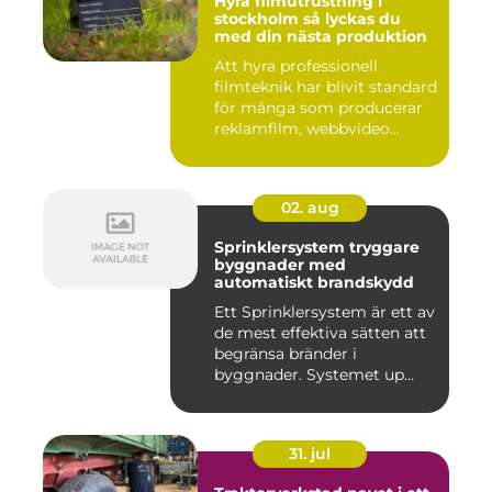
Hyra filmutrustning i
stockholm så lyckas du
med din nästa produktion
Att hyra professionell
filmteknik har blivit standard
för många som producerar
reklamfilm, webbvideo...
02. aug
Sprinklersystem tryggare
byggnader med
automatiskt brandskydd
Ett Sprinklersystem är ett av
de mest effektiva sätten att
begränsa bränder i
byggnader. Systemet up...
31. jul