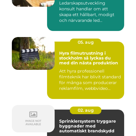
Ledarskapsutveckling
konsult handlar om att
skapa ett hållbart, modigt
och närvarande led...
05. aug
Hyra filmutrustning i
stockholm så lyckas du
med din nästa produktion
Att hyra professionell
filmteknik har blivit standard
för många som producerar
reklamfilm, webbvideo...
02. aug
Sprinklersystem tryggare
byggnader med
automatiskt brandskydd