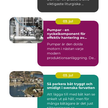
viktigaste liturgiska ...
03. jul
Pumpar - en
nyckelkomponent för
effektiv hantering av
vätskor
Pumpar är den dolda
motorn i nästan varje
modern
produktionsanläggning. De
flyttar v&...
03. jul
Så parkera båt tryggt och
smidigt i svenska farvatten
Att lägga till med båt kan se
enkelt ut på håll, men för
många båtägare är det just
tilläggningen so...