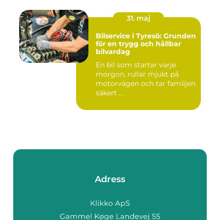
31. maj
Bilservice i Tyresö: Grunden
för en trygg och hållbar
bilvardag
En bil som startar varje
morgon, rullar mjukt på
motorvägen och tar familjen
säkert ...
Adress