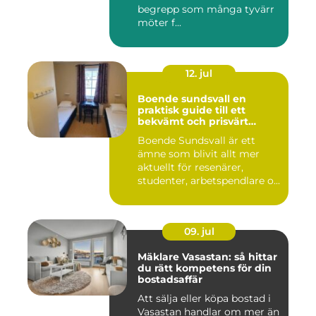
begrepp som många tyvärr
möter f...
12. jul
Boende sundsvall en
praktisk guide till ett
bekvämt och prisvärt
boende
Boende Sundsvall är ett
ämne som blivit allt mer
aktuellt för resenärer,
studenter, arbetspendlare o...
09. jul
Mäklare Vasastan: så hittar
du rätt kompetens för din
bostadsaffär
Att sälja eller köpa bostad i
Vasastan handlar om mer än