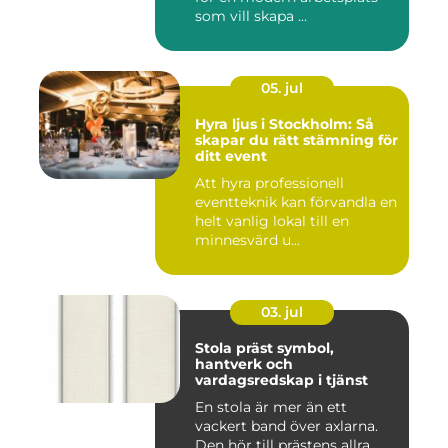
som vill skapa ...
05. jul
Hyra ljus i Stockholm: Så
skapar du rätt stämning för
ditt event
Att hyra professionell
eventteknik kan förvandla en
helt vanlig lokal till en
minnesvärd u...
03. jul
Stola präst symbol,
hantverk och
vardagsredskap i tjänst
En stola är mer än ett
vackert band över axlarna.
Den hör till prästens allra