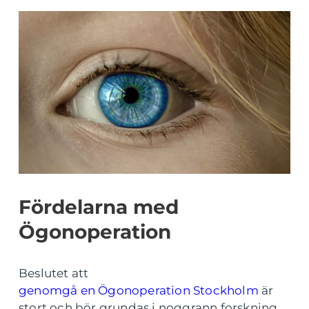
Fördelarna med
Ögonoperation
Beslutet att
genomgå en Ögonoperation Stockholm
är
stort och bör grundas i noggrann forskning