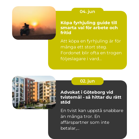
04. jun
Köpa fyrhjuling guide till
smarta val för arbete och
fritid
Att köpa en fyrhjuling är för
många ett stort steg.
Fordonet blir ofta en trogen
följeslagare i vard...
02. jun
Advokat i Göteborg vid
tvistemål - så hittar du rätt
stöd
En tvist kan uppstå snabbare
än många tror. En
affärspartner som inte
betalar,...