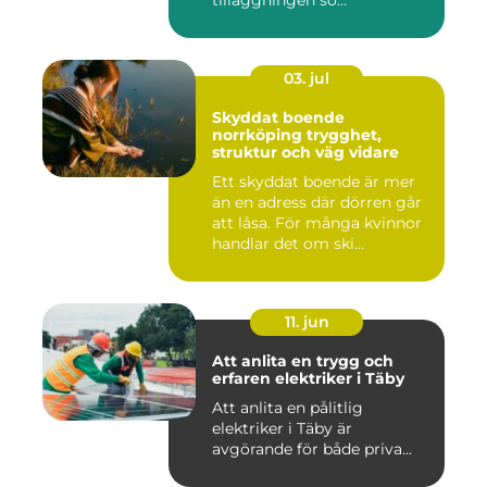
03. jul
Skyddat boende
norrköping trygghet,
struktur och väg vidare
Ett skyddat boende är mer
än en adress där dörren går
att låsa. För många kvinnor
handlar det om ski...
11. jun
Att anlita en trygg och
erfaren elektriker i Täby
Att anlita en pålitlig
elektriker i Täby är
avgörande för både priva...