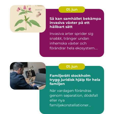
01. jun
Så kan samhället bekämpa
invasiva växter på ett
hållbart sätt
Invasiva arter sprider sig
snabbt, tränger undan
inhemska växter och
förändrar hela ekosystem.
Kommu...
01. jun
Familjerätt stockholm
trygg juridisk hjälp för hela
familjen
När vardagen förändras
genom separation, dödsfall
eller nya
familjekonstellationer
uppstår ofta fråg...