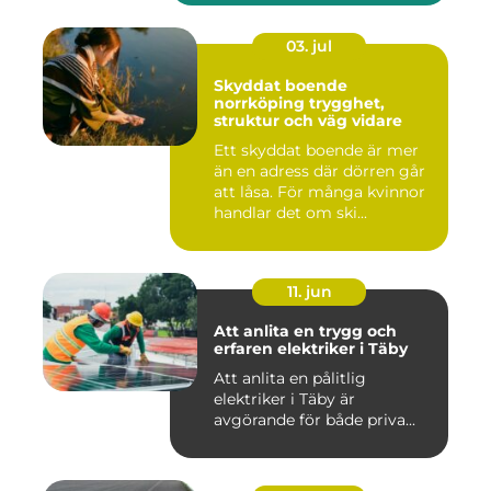
03. jul
Skyddat boende
norrköping trygghet,
struktur och väg vidare
Ett skyddat boende är mer
än en adress där dörren går
att låsa. För många kvinnor
handlar det om ski...
11. jun
Att anlita en trygg och
erfaren elektriker i Täby
Att anlita en pålitlig
elektriker i Täby är
avgörande för både priva...