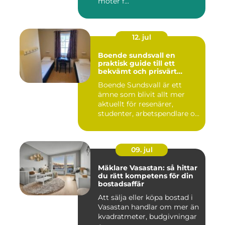
möter f...
12. jul
Boende sundsvall en
praktisk guide till ett
bekvämt och prisvärt
boende
Boende Sundsvall är ett
ämne som blivit allt mer
aktuellt för resenärer,
studenter, arbetspendlare o...
09. jul
Mäklare Vasastan: så hittar
du rätt kompetens för din
bostadsaffär
Att sälja eller köpa bostad i
Vasastan handlar om mer än
kvadratmeter, budgivningar