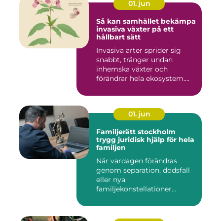
01. jun
Så kan samhället bekämpa
invasiva växter på ett
hållbart sätt
Invasiva arter sprider sig
snabbt, tränger undan
inhemska växter och
förändrar hela ekosystem.
Kommu...
01. jun
Familjerätt stockholm
trygg juridisk hjälp för hela
familjen
När vardagen förändras
genom separation, dödsfall
eller nya
familjekonstellationer
uppstår ofta fråg...