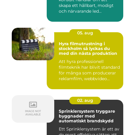
skapa ett hållbart, modigt
och närvarande led...
05. aug
Hyra filmutrustning i
stockholm så lyckas du
med din nästa produktion
Att hyra professionell
filmteknik har blivit standard
för många som producerar
reklamfilm, webbvideo...
02. aug
Sprinklersystem tryggare
byggnader med
automatiskt brandskydd
Ett Sprinklersystem är ett av
de mest effektiva sätten att