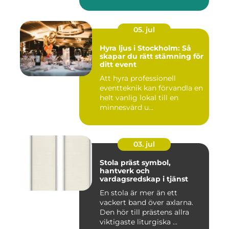
05. jul
Hyra ljus i Stockholm: Så
skapar du rätt stämning för
ditt event
Att hyra professionell
eventteknik kan förvandla en
helt vanlig lokal till en
minnesvärd u...
03. jul
Stola präst symbol,
hantverk och
vardagsredskap i tjänst
En stola är mer än ett
vackert band över axlarna.
Den hör till prästens allra
viktigaste liturgiska ...