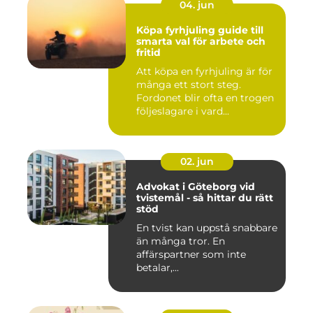
04. jun
Köpa fyrhjuling guide till
smarta val för arbete och
fritid
Att köpa en fyrhjuling är för
många ett stort steg.
Fordonet blir ofta en trogen
följeslagare i vard...
02. jun
Advokat i Göteborg vid
tvistemål - så hittar du rätt
stöd
En tvist kan uppstå snabbare
än många tror. En
affärspartner som inte
betalar,...