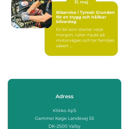
31. maj
Bilservice i Tyresö: Grunden
för en trygg och hållbar
bilvardag
En bil som startar varje
morgon, rullar mjukt på
motorvägen och tar familjen
säkert ...
Adress