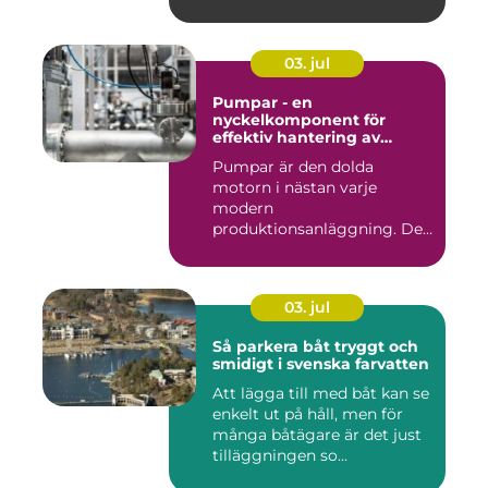
03. jul
Pumpar - en
nyckelkomponent för
effektiv hantering av
vätskor
Pumpar är den dolda
motorn i nästan varje
modern
produktionsanläggning. De
flyttar v&...
03. jul
Så parkera båt tryggt och
smidigt i svenska farvatten
Att lägga till med båt kan se
enkelt ut på håll, men för
många båtägare är det just
tilläggningen so...