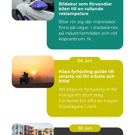
Bildekor som förvandlar
bilen till en rullande
reklampelare
Bilar rör sig där människor
finns på vägar, i stadskärnor,
på industriområden och vid
köpcentrum. N...
04. jun
Köpa fyrhjuling guide till
smarta val för arbete och
fritid
Att köpa en fyrhjuling är för
många ett stort steg.
Fordonet blir ofta en trogen
följeslagare i vard...
02. jun