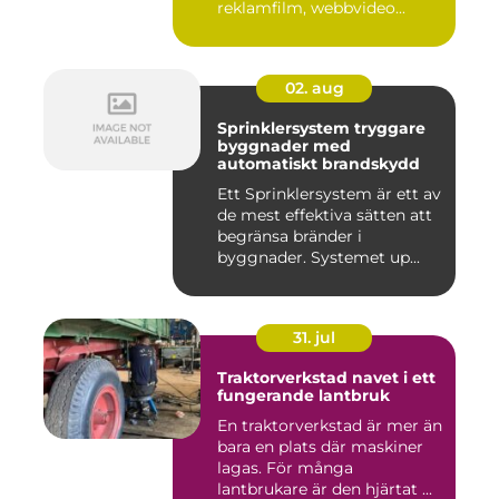
reklamfilm, webbvideo...
02. aug
Sprinklersystem tryggare
byggnader med
automatiskt brandskydd
Ett Sprinklersystem är ett av
de mest effektiva sätten att
begränsa bränder i
byggnader. Systemet up...
31. jul
Traktorverkstad navet i ett
fungerande lantbruk
En traktorverkstad är mer än
bara en plats där maskiner
lagas. För många
lantbrukare är den hjärtat ...