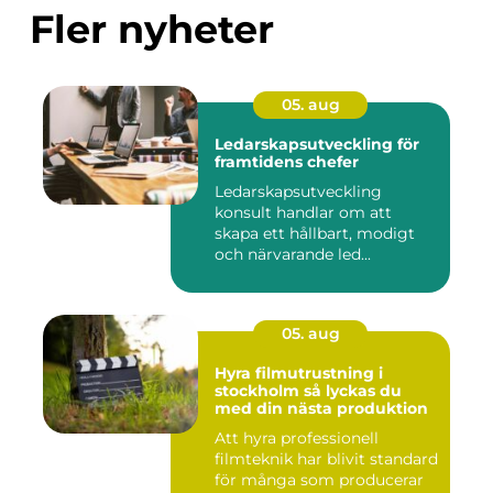
Fler nyheter
05. aug
Ledarskapsutveckling för
framtidens chefer
Ledarskapsutveckling
konsult handlar om att
skapa ett hållbart, modigt
och närvarande led...
05. aug
Hyra filmutrustning i
stockholm så lyckas du
med din nästa produktion
Att hyra professionell
filmteknik har blivit standard
för många som producerar