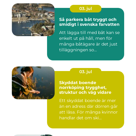
03. jul
Så parkera båt tryggt och
smidigt i svenska farvatten
Att lägga till med båt kan se
enkelt ut på håll, men för
många båtägare är det just
tilläggningen so...
03. jul
Skyddat boende
norrköping trygghet,
struktur och väg vidare
Ett skyddat boende är mer
än en adress där dörren går
att låsa. För många kvinnor
handlar det om ski...