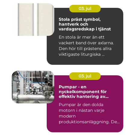
03. jul
Stola präst symbol,
hantverk och
vardagsredskap i tjänst
En stola är mer än ett
vackert band över axlarna.
Den hör till prästens allra
viktigaste liturgiska ...
03. jul
Pumpar - en
nyckelkomponent för
effektiv hantering av
vätskor
Pumpar är den dolda
motorn i nästan varje
modern
produktionsanläggning. De
flyttar v&...