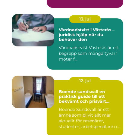
13. jul
Vårdnadstvist i Västerås –
juridisk hjälp när du
behöver den
Vårdnadstvist Västerås är ett
begrepp som många tyvärr
möter f...
12. jul
Boende sundsvall en
praktisk guide till ett
bekvämt och prisvärt
boende
Boende Sundsvall är ett
ämne som blivit allt mer
aktuellt för resenärer,
studenter, arbetspendlare o...