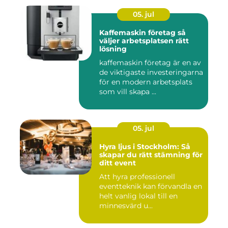
05. jul
Kaffemaskin företag så
väljer arbetsplatsen rätt
lösning
kaffemaskin företag är en av
de viktigaste investeringarna
för en modern arbetsplats
som vill skapa ...
05. jul
Hyra ljus i Stockholm: Så
skapar du rätt stämning för
ditt event
Att hyra professionell
eventteknik kan förvandla en
helt vanlig lokal till en
minnesvärd u...