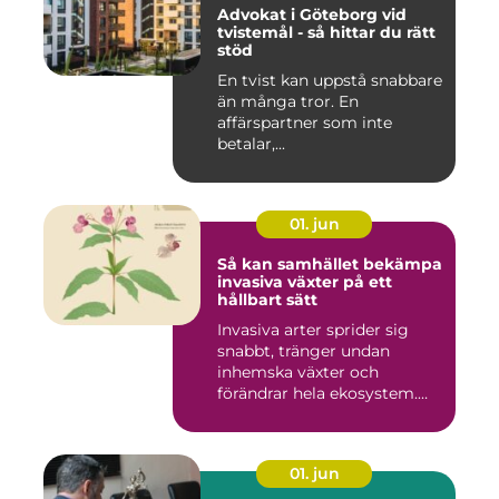
Advokat i Göteborg vid
tvistemål - så hittar du rätt
stöd
En tvist kan uppstå snabbare
än många tror. En
affärspartner som inte
betalar,...
01. jun
Så kan samhället bekämpa
invasiva växter på ett
hållbart sätt
Invasiva arter sprider sig
snabbt, tränger undan
inhemska växter och
förändrar hela ekosystem.
Kommu...
01. jun