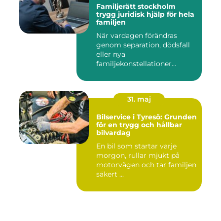
Familjerätt stockholm
trygg juridisk hjälp för hela
familjen
När vardagen förändras
genom separation, dödsfall
eller nya
familjekonstellationer
uppstår ofta fråg...
31. maj
Bilservice i Tyresö: Grunden
för en trygg och hållbar
bilvardag
En bil som startar varje
morgon, rullar mjukt på
motorvägen och tar familjen
säkert ...