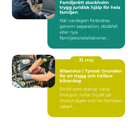
Familjerätt stockholm
trygg juridisk hjälp för hela
familjen
När vardagen förändras
genom separation, dödsfall
eller nya
familjekonstellationer
uppstår ofta fråg...
31. maj
Bilservice i Tyresö: Grunden
för en trygg och hållbar
bilvardag
En bil som startar varje
morgon, rullar mjukt på
motorvägen och tar familjen
säkert ...