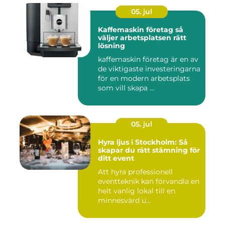
05. jul
Kaffemaskin företag så
väljer arbetsplatsen rätt
lösning
kaffemaskin företag är en av
de viktigaste investeringarna
för en modern arbetsplats
som vill skapa ...
05. jul
Hyra ljus i Stockholm: Så
skapar du rätt stämning för
ditt event
Att hyra professionell
eventteknik kan förvandla en
helt vanlig lokal till en
minnesvärd u...