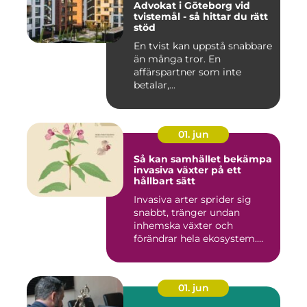
Advokat i Göteborg vid
tvistemål - så hittar du rätt
stöd
En tvist kan uppstå snabbare
än många tror. En
affärspartner som inte
betalar,...
01. jun
Så kan samhället bekämpa
invasiva växter på ett
hållbart sätt
Invasiva arter sprider sig
snabbt, tränger undan
inhemska växter och
förändrar hela ekosystem.
Kommu...
01. jun