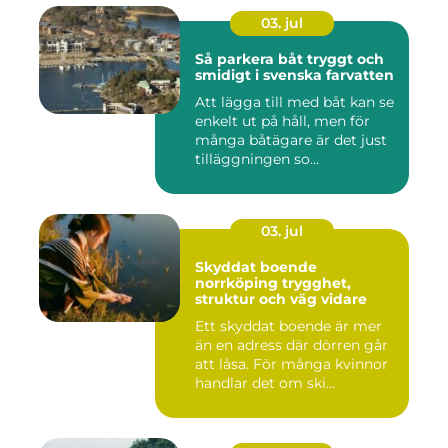
03. jul
Så parkera båt tryggt och
smidigt i svenska farvatten
Att lägga till med båt kan se
enkelt ut på håll, men för
många båtägare är det just
tilläggningen so...
03. jul
Skyddat boende
norrköping trygghet,
struktur och väg vidare
Ett skyddat boende är mer
än en adress där dörren går
att låsa. För många kvinnor
handlar det om ski...