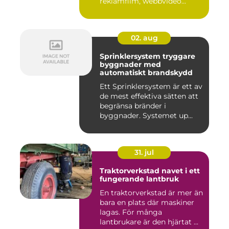
reklamfilm, webbvideo...
02. aug
Sprinklersystem tryggare
byggnader med
automatiskt brandskydd
Ett Sprinklersystem är ett av
de mest effektiva sätten att
begränsa bränder i
byggnader. Systemet up...
31. jul
Traktorverkstad navet i ett
fungerande lantbruk
En traktorverkstad är mer än
bara en plats där maskiner
lagas. För många
lantbrukare är den hjärtat ...