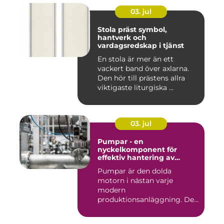
03. jul
Stola präst symbol,
hantverk och
vardagsredskap i tjänst
En stola är mer än ett
vackert band över axlarna.
Den hör till prästens allra
viktigaste liturgiska ...
03. jul
Pumpar - en
nyckelkomponent för
effektiv hantering av
vätskor
Pumpar är den dolda
motorn i nästan varje
modern
produktionsanläggning. De
flyttar v&...