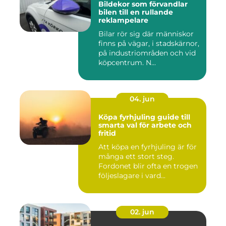
Bildekor som förvandlar
bilen till en rullande
reklampelare
Bilar rör sig där människor
finns på vägar, i stadskärnor,
på industriområden och vid
köpcentrum. N...
04. jun
Köpa fyrhjuling guide till
smarta val för arbete och
fritid
Att köpa en fyrhjuling är för
många ett stort steg.
Fordonet blir ofta en trogen
följeslagare i vard...
02. jun