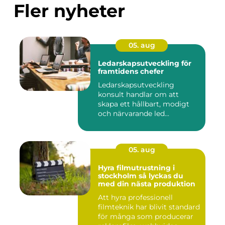
Fler nyheter
05. aug
Ledarskapsutveckling för
framtidens chefer
Ledarskapsutveckling
konsult handlar om att
skapa ett hållbart, modigt
och närvarande led...
05. aug
Hyra filmutrustning i
stockholm så lyckas du
med din nästa produktion
Att hyra professionell
filmteknik har blivit standard
för många som producerar