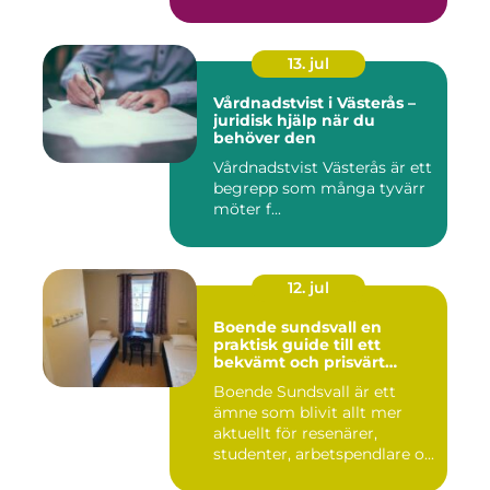
13. jul
Vårdnadstvist i Västerås –
juridisk hjälp när du
behöver den
Vårdnadstvist Västerås är ett
begrepp som många tyvärr
möter f...
12. jul
Boende sundsvall en
praktisk guide till ett
bekvämt och prisvärt
boende
Boende Sundsvall är ett
ämne som blivit allt mer
aktuellt för resenärer,
studenter, arbetspendlare o...