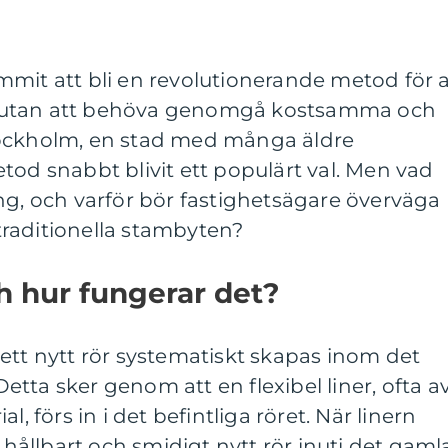
mit att bli en revolutionerande metod för a
 utan att behöva genomgå kostsamma och
tockholm, en stad med många äldre
tod snabbt blivit ett populärt val. Men vad
ng, och varför bör fastighetsägare överväga
l traditionella stambyten?
ch hur fungerar det?
ett nytt rör systematiskt skapas inom det
tta sker genom att en flexibel liner, ofta a
l, förs in i det befintliga röret. När linern
, hållbart och smidigt nytt rör inuti det gaml