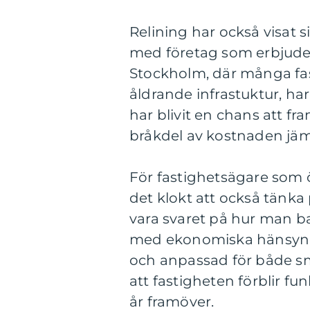
Relining har också visat s
med företag som erbjuder
Stockholm, där många fa
åldrande infrastuktur, har 
har blivit en chans att fr
bråkdel av kostnaden jä
För fastighetsägare som 
det klokt att också tänka
vara svaret på hur man ba
med ekonomiska hänsyn.
och anpassad för både små
att fastigheten förblir f
år framöver.