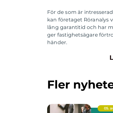
För de som är intresserade
kan företaget Röranalys v
lång garantitid och har 
ger fastighetsägare förtr
händer.
L
Fler nyhet
05. 