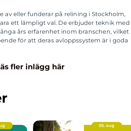
 av eller funderar på relining i Stockholm,
ara ett lämpligt val. De erbjuder teknik med
många års erfarenhet inom branschen, vilket
oende för att deras avloppssystem är i goda
äs fler inlägg här
er
aug
05. aug