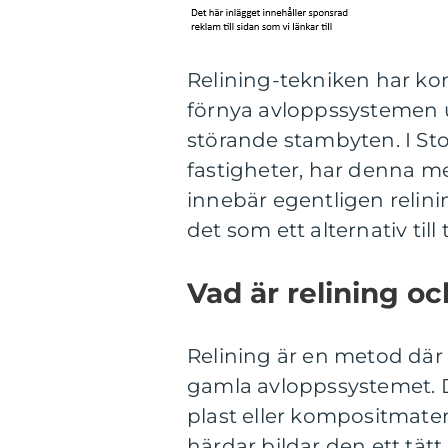
Relining-tekniken har kom
förnya avloppssystemen
störande stambyten. I S
fastigheter, har denna me
innebär egentligen relini
det som ett alternativ til
Vad är relining o
Relining är en metod där 
gamla avloppssystemet. De
plast eller kompositmateria
härdar bildar den ett tätt