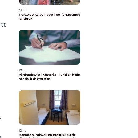
31. jul
Traktorverkstad navet i ett fungerande
lantbruk
tt
13. jul
Vårdnadstvist i Västerås – juridisk hjälp
när du behöver den
v
12. jul
Boende sundsvall en praktisk guide
a.