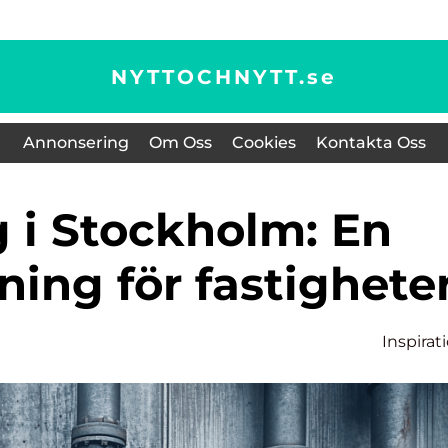
NYTTOCHNYTT.
se
Annonsering
Om Oss
Cookies
Kontakta Oss
sning för fastighete
Inspirat