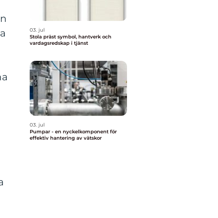
in
03. jul
na
Stola präst symbol, hantverk och
vardagsredskap i tjänst
na
03. jul
Pumpar - en nyckelkomponent för
effektiv hantering av vätskor
a