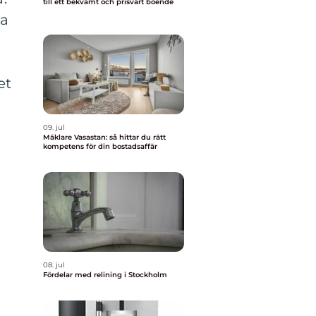
till ett bekvämt och prisvärt boende
la
et
09. jul
Mäklare Vasastan: så hittar du rätt
kompetens för din bostadsaffär
08. jul
Fördelar med relining i Stockholm