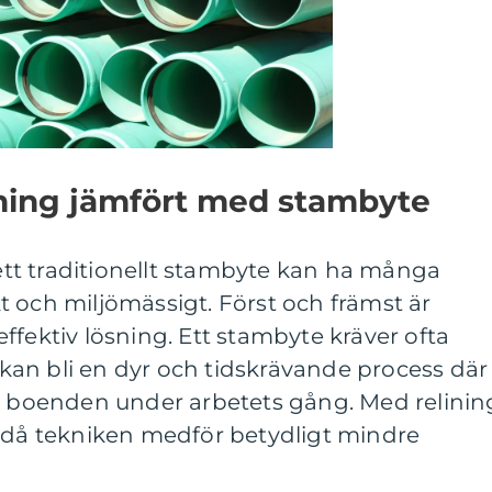
ining jämfört med stambyte
 ett traditionellt stambyte kan ha många
 och miljömässigt. Först och främst är
ffektiv lösning. Ett stambyte kräver ofta
an bli en dyr och tidskrävande process där
ga boenden under arbetets gång. Med relinin
, då tekniken medför betydligt mindre