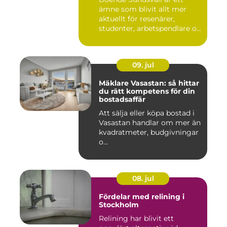
ämne som blivit allt mer
aktuellt för resenärer,
studenter, arbetspendlare o...
09. jul
Mäklare Vasastan: så hittar
du rätt kompetens för din
bostadsaffär
Att sälja eller köpa bostad i
Vasastan handlar om mer än
kvadratmeter, budgivningar
o...
08. jul
Fördelar med relining i
Stockholm
Relining har blivit ett