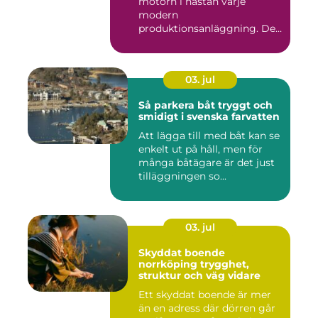
motorn i nästan varje
modern
produktionsanläggning. De
flyttar v&...
03. jul
Så parkera båt tryggt och
smidigt i svenska farvatten
Att lägga till med båt kan se
enkelt ut på håll, men för
många båtägare är det just
tilläggningen so...
03. jul
Skyddat boende
norrköping trygghet,
struktur och väg vidare
Ett skyddat boende är mer
än en adress där dörren går