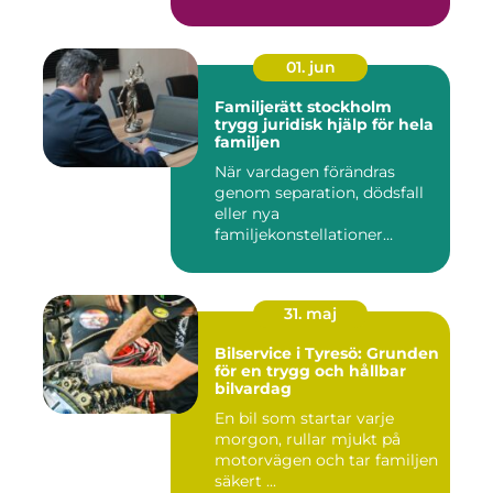
Kommu...
01. jun
Familjerätt stockholm
trygg juridisk hjälp för hela
familjen
När vardagen förändras
genom separation, dödsfall
eller nya
familjekonstellationer
uppstår ofta fråg...
31. maj
Bilservice i Tyresö: Grunden
för en trygg och hållbar
bilvardag
En bil som startar varje
morgon, rullar mjukt på
motorvägen och tar familjen
säkert ...