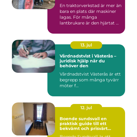
En traktorverkstad är mer än
bara en plats där maskiner
lagas. För många
lantbrukare är den hjärtat ...
13. jul
Vårdnadstvist i Västerås –
juridisk hjälp när du
behöver den
Vårdnadstvist Västerås är ett
begrepp som många tyvärr
möter f...
12. jul
Boende sundsvall en
praktisk guide till ett
bekvämt och prisvärt
boende
Boende Sundsvall är ett