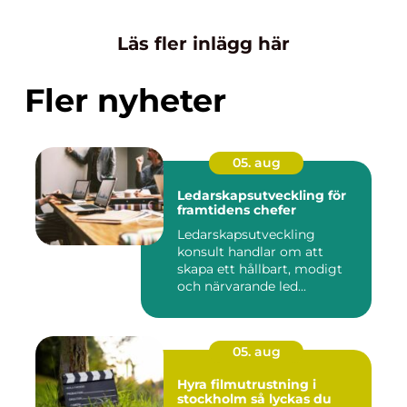
Läs fler inlägg här
Fler nyheter
05. aug
Ledarskapsutveckling för
framtidens chefer
Ledarskapsutveckling
konsult handlar om att
skapa ett hållbart, modigt
och närvarande led...
05. aug
Hyra filmutrustning i
stockholm så lyckas du