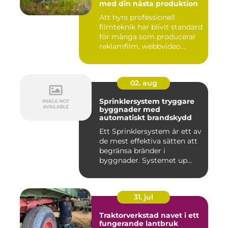
med din nästa produktion
Att hyra professionell
filmteknik har blivit standard
för många som producerar
reklamfilm, webbvideo...
02. aug
Sprinklersystem tryggare
byggnader med
automatiskt brandskydd
Ett Sprinklersystem är ett av
de mest effektiva sätten att
begränsa bränder i
byggnader. Systemet up...
31. jul
Traktorverkstad navet i ett
fungerande lantbruk