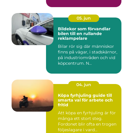
05. jun
Bildekor som förvandlar
bilen till en rullande
reklampelare
Bilar rör sig där människor
finns på vägar, i stadskärnor,
på industriområden och vid
köpcentrum. N...
04. jun
Köpa fyrhjuling guide till
smarta val för arbete och
fritid
Att köpa en fyrhjuling är för
många ett stort steg.
Fordonet blir ofta en trogen
följeslagare i vard...