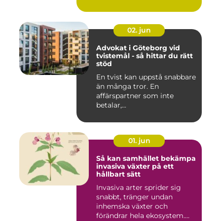
02. jun
Advokat i Göteborg vid
tvistemål - så hittar du rätt
stöd
En tvist kan uppstå snabbare
än många tror. En
affärspartner som inte
betalar,...
01. jun
Så kan samhället bekämpa
invasiva växter på ett
hållbart sätt
Invasiva arter sprider sig
snabbt, tränger undan
inhemska växter och
förändrar hela ekosystem.