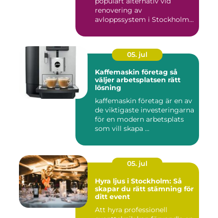
populärt alternativ vid
renovering av
avloppssystem i Stockholm.
Denna ...
05. jul
Kaffemaskin företag så
väljer arbetsplatsen rätt
lösning
kaffemaskin företag är en av
de viktigaste investeringarna
för en modern arbetsplats
som vill skapa ...
05. jul
Hyra ljus i Stockholm: Så
skapar du rätt stämning för
ditt event
Att hyra professionell