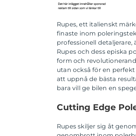
Rupes, ett italienskt märke
finaste inom poleringstek
professionell detaljerare,
Rupes och dess episka p
form och revolutionerand
utan också för en perfekt
att uppnå de bästa resulta
bara vill ge bilen en speg
Cutting Edge Pol
Rupes skiljer sig åt geno
genombrott inom polerbr