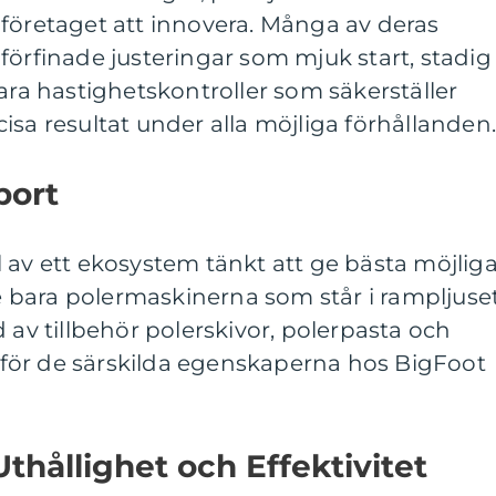
företaget att innovera. Många av deras
förfinade justeringar som mjuk start, stadig
bara hastighetskontroller som säkerställer
isa resultat under alla möjliga förhållanden
port
 av ett ekosystem tänkt att ge bästa möjlig
nte bara polermaskinerna som står i rampljuse
 av tillbehör polerskivor, polerpasta och
för de särskilda egenskaperna hos BigFoot
thållighet och Effektivitet