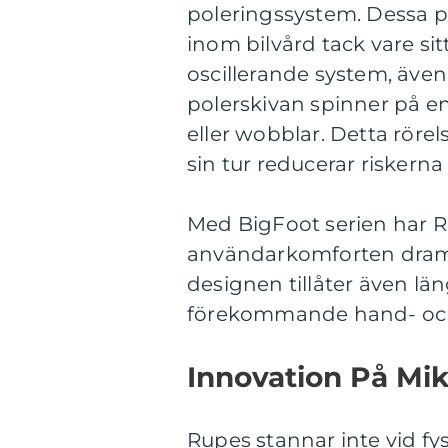
poleringssystem. Dessa p
inom bilvård tack vare sit
oscillerande system, även
polerskivan spinner på en
eller wobblar. Detta röre
sin tur reducerar riskern
Med BigFoot serien har R
användarkomforten drama
designen tillåter även lä
förekommande hand- och
Innovation På Mik
Rupes stannar inte vid fy