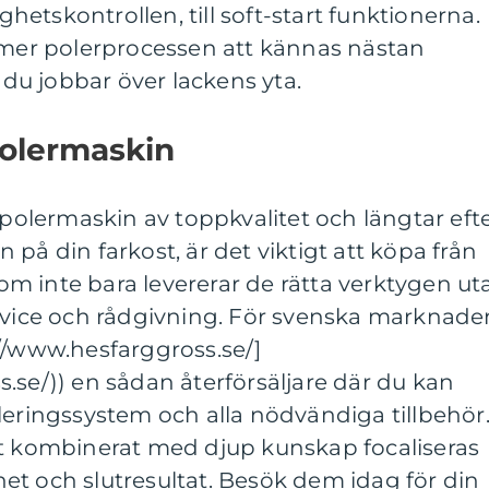
ighetskontrollen, till soft-start funktionerna.
er polerprocessen att kännas nästan
u jobbar över lackens yta.
Polermaskin
 polermaskin av toppkvalitet och längtar eft
på din farkost, är det viktigt att köpa från
 som inte bara levererar de rätta verktygen ut
ervice och rådgivning. För svenska marknade
//www.hesfarggross.se/]
.se/)) en sådan återförsäljare där du kan
leringssystem och alla nödvändiga tillbehör
nt kombinerat med djup kunskap focaliseras
et och slutresultat. Besök dem idag för din