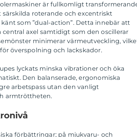
olermaskiner är fullkomligt transformerand
t särskilda roterande och excentriskt
 känt som ”dual-action”. Detta innebär att
 central axel samtidigt som den oscillerar
lsemönster minimerar värmeutveckling, vilket
a för överspolning och lackskador.
upes lyckats minska vibrationer och öka
tiskt. Den balanserade, ergonomiska
ngre arbetspass utan den vanligt
 armtröttheten.
ronivå
siska förbättringar; på mjukvaru- och