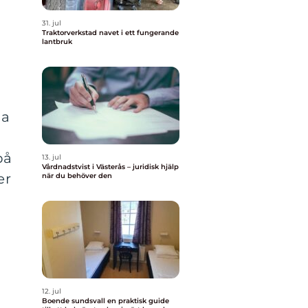
31. jul
Traktorverkstad navet i ett fungerande
lantbruk
ga
på
13. jul
Vårdnadstvist i Västerås – juridisk hjälp
er
när du behöver den
12. jul
Boende sundsvall en praktisk guide