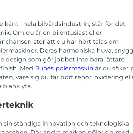
 känt i hela bilvårdsindustrin, står för det
nik. Om du är en bilentusiast eller
 är chansen stor att du har hört talas om
olermaskiner. Deras harmoniska huva, snyg
e design som gör jobbet inte bara lättare
 finish. Med
Rupes polermaskin
är du säker 
ten, vare sig du tar bort repor, oxidering ell
elblank yta.
erteknik
m sin ständiga innovation och teknologiska
anschen. Där andra märken nöjer sig med