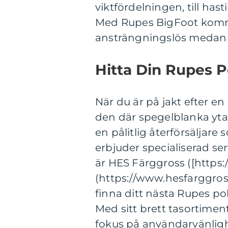
viktfördelningen, till hast
Med Rupes BigFoot komm
ansträngningslös medan d
Hitta Din Rupes 
När du är på jakt efter en
den där spegelblanka ytan 
en pålitlig återförsäljare
erbjuder specialiserad s
är HES Färggross ([https:
(https://www.hesfarggross
finna ditt nästa Rupes po
Med sitt brett tasortime
fokus på användarvänligh