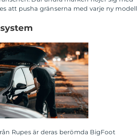
pes att pusha gränserna med varje ny modell
ssystem
från Rupes är deras berömda BigFoot