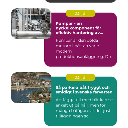
03. jul
Pumpar - en
nyckelkomponent för
effektiv hantering av
vätskor
Pumpar är den dolda
motorn i nästan varje
modern
produktionsanläggning. De
flyttar v&...
03. jul
Så parkera båt tryggt och
smidigt i svenska farvatten
Att lägga till med båt kan se
enkelt ut på håll, men för
många båtägare är det just
tilläggningen so...