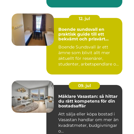
12. jul
Boende sundsvall en
praktisk guide till ett
bekvämt och prisvärt
boende
Boende Sundsvall är ett
ämne som blivit allt mer
aktuellt för resenärer,
studenter, arbetspendlare o...
09. jul
Mäklare Vasastan: så hittar
du rätt kompetens för din
bostadsaffär
Att sälja eller köpa bostad i
Vasastan handlar om mer än
kvadratmeter, budgivningar
o...