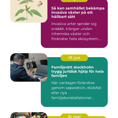
Så kan samhället bekämpa
invasiva växter på ett
hållbart sätt
Invasiva arter sprider sig
snabbt, tränger undan
inhemska växter och
förändrar hela ekosystem.
Kommu...
01. jun
Familjerätt stockholm
trygg juridisk hjälp för hela
familjen
När vardagen förändras
genom separation, dödsfall
eller nya
familjekonstellationer
uppstår ofta fråg...
31. maj