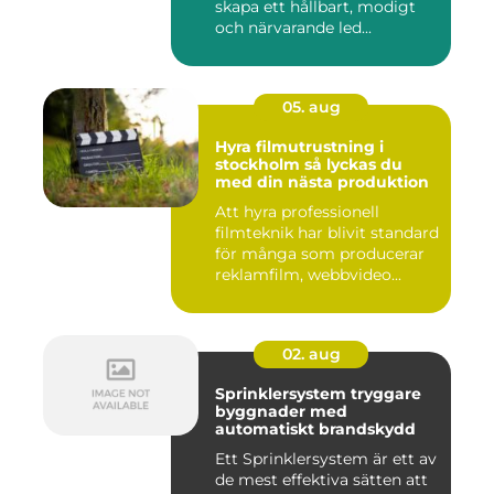
skapa ett hållbart, modigt
och närvarande led...
05. aug
Hyra filmutrustning i
stockholm så lyckas du
med din nästa produktion
Att hyra professionell
filmteknik har blivit standard
för många som producerar
reklamfilm, webbvideo...
02. aug
Sprinklersystem tryggare
byggnader med
automatiskt brandskydd
Ett Sprinklersystem är ett av
de mest effektiva sätten att