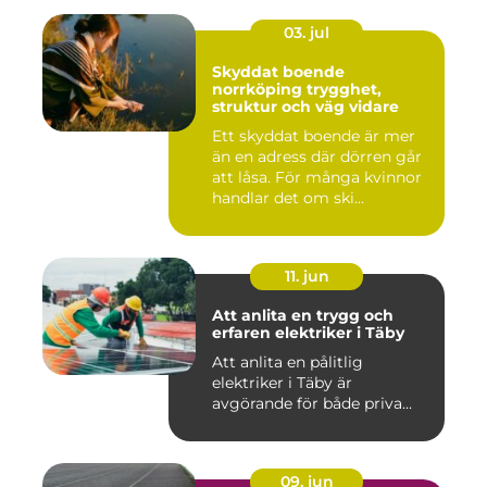
03. jul
Skyddat boende
norrköping trygghet,
struktur och väg vidare
Ett skyddat boende är mer
än en adress där dörren går
att låsa. För många kvinnor
handlar det om ski...
11. jun
Att anlita en trygg och
erfaren elektriker i Täby
Att anlita en pålitlig
elektriker i Täby är
avgörande för både priva...
09. jun