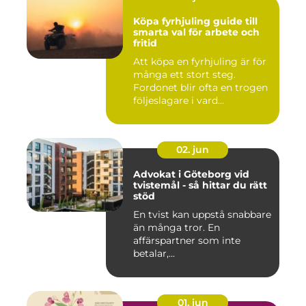
Köpa fyrhjuling guide till
smarta val för arbete och
fritid
Att köpa en fyrhjuling är för
många ett stort steg.
Fordonet blir ofta en trogen
följeslagare i vard...
02. jun
Advokat i Göteborg vid
tvistemål - så hittar du rätt
stöd
En tvist kan uppstå snabbare
än många tror. En
affärspartner som inte
betalar,...
01. jun