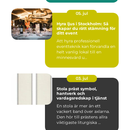
05. jul
Hyra ljus i Stockholm: Så
skapar du rätt stämning för
ditt event
Att hyra professionell
eventteknik kan förvandla en
helt vanlig lokal till en
minnesvärd u...
03. jul
Stola präst symbol,
hantverk och
vardagsredskap i tjänst
En stola är mer än ett
vackert band över axlarna.
Den hör till prästens allra
viktigaste liturgiska ...