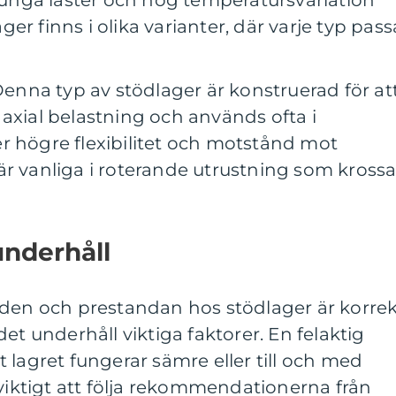
 tunga laster och hög temperatursvariation
er finns i olika varianter, där varje typ pass
 Denna typ av stödlager är konstruerad för at
axial belastning och används ofta i
r högre flexibilitet och motstånd mot
är vanliga i roterande utrustning som krossa
nderhåll
gden och prestandan hos stödlager är korre
et underhåll viktiga faktorer. En felaktig
att lagret fungerar sämre eller till och med
 viktigt att följa rekommendationerna från