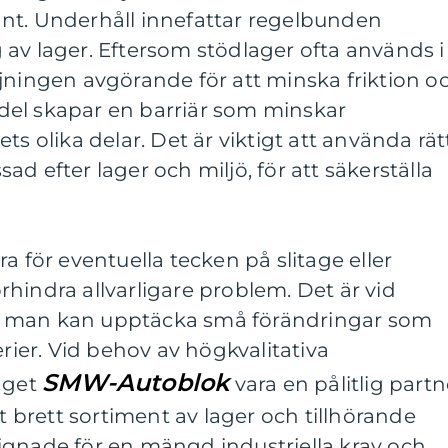
nt. Underhåll innefattar regelbunden
av lager. Eftersom stödlager ofta används i
jningen avgörande för att minska friktion o
el skapar en barriär som minskar
ts olika delar. Det är viktigt att använda rät
d efter lager och miljö, för att säkerställa
a för eventuella tecken på slitage eller
hindra allvarligare problem. Det är vid
m man kan upptäcka små förändringar som
erier. Vid behov av högkvalitativa
SMW-Autoblok
taget
vara en pålitlig partn
tt brett sortiment av lager och tillhörande
ignade för en mängd industriella krav och