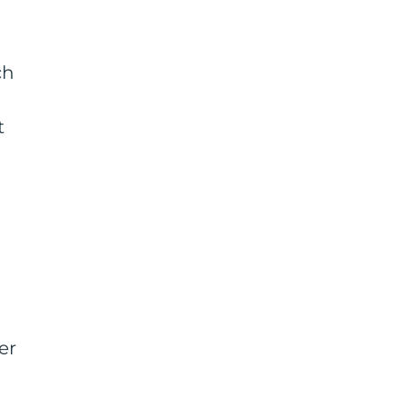
ch
t
er