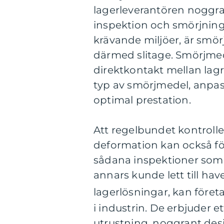
lagerleverantören noggra
inspektion och smörjning 
krävande miljöer, är smör
därmed slitage. Smörjmed
direktkontakt mellan lagre
typ av smörjmedel, anpassa
optimal prestation.
Att regelbundet kontroller
deformation kan också för
sådana inspektioner so
annars kunde lett till hav
lagerlösningar, kan före
i industrin. De erbjuder e
utrustning, noggrant des