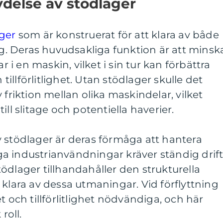
delse av stödlager
ager
som är konstruerat för att klara av både
ing. Deras huvudsakliga funktion är att minsk
ar i en maskin, vilket i sin tur kan förbättra
llförlitlighet. Utan stödlager skulle det
 friktion mellan olika maskindelar, vilket
ill slitage och potentiella haverier.
 stödlager är deras förmåga att hantera
a industrianvändningar kräver ständig drif
ödlager tillhandahåller den strukturella
 klara av dessa utmaningar. Vid förflyttning
t och tillförlitlighet nödvändiga, och här
roll.