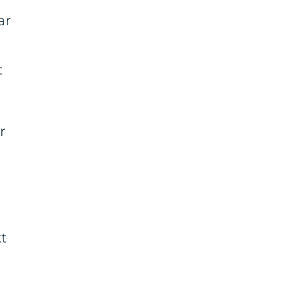
ar
t
r
kt