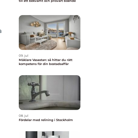
till ett bekvämt och prisvärt boende
a
09. jul
Mäklare Vasastan: så hittar du rätt
kompetens för din bostadsaffär
t
08. jul
Fördelar med relining i Stockholm