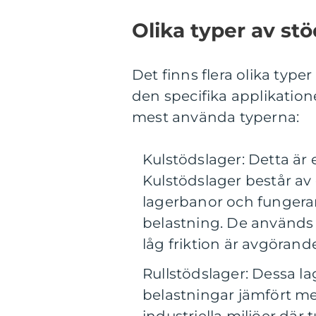
Olika typer av st
Det finns flera olika type
den specifika applikation
mest använda typerna:
Kulstödslager: Detta är 
Kulstödslager består av
lagerbanor och fungerar
belastning. De används o
låg friktion är avgörand
Rullstödslager: Dessa lag
belastningar jämfört me