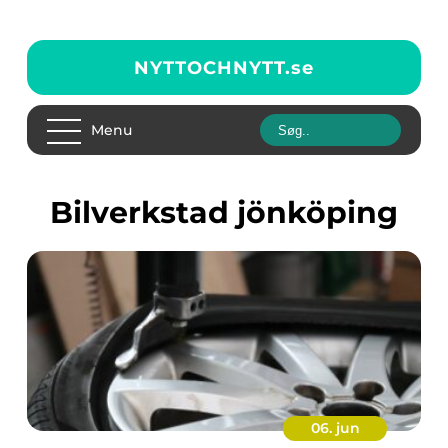
NYTTOCHNYTT.
se
Menu
bilverkstad jönköping
06. jun