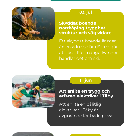
03. jul
Skyddat boende
norrköping trygghet,
struktur och väg vidare
Ett skyddat boende är mer
än en adress där dörren går
att låsa. För många kvinnor
handlar det om ski...
11. jun
Att anlita en trygg och
erfaren elektriker i Täby
Att anlita en pålitlig
elektriker i Täby är
avgörande för både priva...