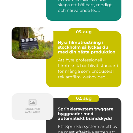
skapa ett hållbart, modigt
och närvarande led...
05. aug
Hyra filmutrustning i
stockholm så lyckas du
med din nästa produktion
Att hyra professionell
filmteknik har blivit standard
för många som producerar
reklamfilm, webbvideo...
02. aug
Sprinklersystem tryggare
byggnader med
automatiskt brandskydd
Ett Sprinklersystem är ett av
de mest effektiva sätten att