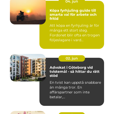
04. jun
Köpa fyrhjuling guide till
smarta val för arbete och
fritid
Att köpa en fyrhjuling är för
många ett stort steg.
Fordonet blir ofta en trogen
följeslagare i vard...
02. jun
Advokat i Göteborg vid
tvistemål - så hittar du rätt
stöd
En tvist kan uppstå snabbare
än många tror. En
affärspartner som inte
betalar,...