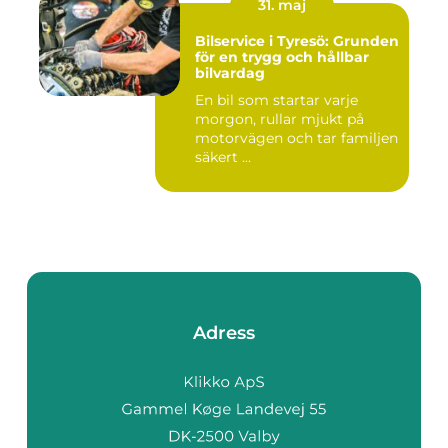
31. maj
Bilservice i Tyresö: Grunden
för en trygg och hållbar
bilvardag
En bil som startar varje
morgon, rullar mjukt på
motorvägen och tar familjen
säkert ...
Adress