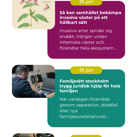
01. jun
Så kan samhället bekämpa
invasiva växter på ett
hållbart sätt
Invasiva arter sprider sig
snabbt, tränger undan
inhemska växter och
förändrar hela ekosystem.
Kommu...
01. jun
Familjerätt stockholm
trygg juridisk hjälp för hela
familjen
När vardagen förändras
genom separation, dödsfall
eller nya
familjekonstellationer
uppstår ofta fråg...