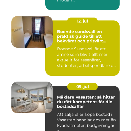
möter f...
12. jul
Boende sundsvall en
praktisk guide till ett
bekvämt och prisvärt
boende
Boende Sundsvall är ett
ämne som blivit allt mer
aktuellt för resenärer,
studenter, arbetspendlare o...
09. jul
Mäklare Vasastan: så hittar
du rätt kompetens för din
bostadsaffär
Att sälja eller köpa bostad i
Vasastan handlar om mer än
kvadratmeter, budgivningar