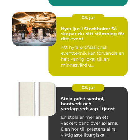
05. jul
Hyra ljus i Stockholm: Så
skapar du rätt stämning för
ditt event
Att hyra professionell
eventteknik kan förvandla en
helt vanlig lokal till en
minnesvärd u...
03. jul
Stola präst symbol,
hantverk och
vardagsredskap i tjänst
En stola är mer än ett
vackert band över axlarna.
Den hör till prästens allra
viktigaste liturgiska ...