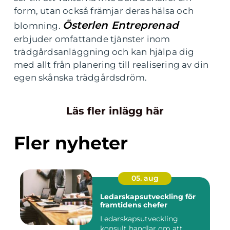
form, utan också främjar deras hälsa och
Österlen Entreprenad
blomning.
erbjuder omfattande tjänster inom
trädgårdsanläggning och kan hjälpa dig
med allt från planering till realisering av din
egen skånska trädgårdsdröm.
Läs fler inlägg här
Fler nyheter
05. aug
Ledarskapsutveckling för
framtidens chefer
Ledarskapsutveckling
konsult handlar om att