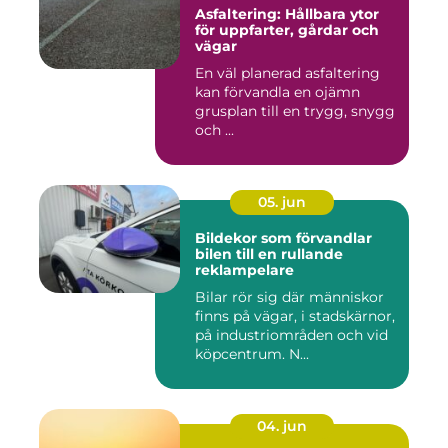
Asfaltering: Hållbara ytor
för uppfarter, gårdar och
vägar
En väl planerad asfaltering
kan förvandla en ojämn
grusplan till en trygg, snygg
och ...
05. jun
Bildekor som förvandlar
bilen till en rullande
reklampelare
Bilar rör sig där människor
finns på vägar, i stadskärnor,
på industriområden och vid
köpcentrum. N...
04. jun