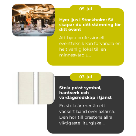
05. jul
Hyra ljus i Stockholm: Så
skapar du rätt stämning för
ditt event
Att hyra professionell
eventteknik kan förvandla en
helt vanlig lokal till en
minnesvärd u...
03. jul
Stola präst symbol,
hantverk och
vardagsredskap i tjänst
En stola är mer än ett
vackert band över axlarna.
Den hör till prästens allra
viktigaste liturgiska ...