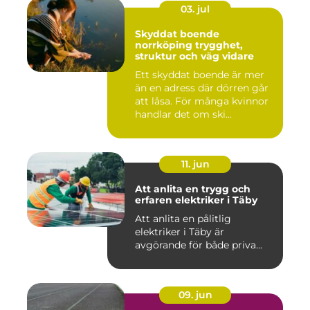
03. jul
Skyddat boende
norrköping trygghet,
struktur och väg vidare
Ett skyddat boende är mer
än en adress där dörren går
att låsa. För många kvinnor
handlar det om ski...
11. jun
Att anlita en trygg och
erfaren elektriker i Täby
Att anlita en pålitlig
elektriker i Täby är
avgörande för både priva...
09. jun