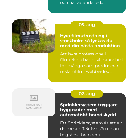
och närvarande led...
05. aug
Hyra filmutrustning i
stockholm så lyckas du
med din nästa produktion
Att hyra professionell
filmteknik har blivit standard
för många som producerar
reklamfilm, webbvideo...
02. aug
Sprinklersystem tryggare
byggnader med
automatiskt brandskydd
Ett Sprinklersystem är ett av
de mest effektiva sätten att
begränsa bränder i