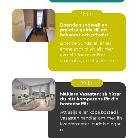
12. jul
Boende sundsvall en
praktisk guide till ett
bekvämt och prisvärt
boende
Boende Sundsvall är ett
ämne som blivit allt mer
aktuellt för resenärer,
studenter, arbetspendlare o...
09. jul
Mäklare Vasastan: så hittar
du rätt kompetens för din
bostadsaffär
Att sälja eller köpa bostad i
Vasastan handlar om mer än
kvadratmeter, budgivningar
o...