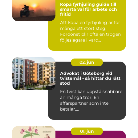
Köpa fyrhjuling guide till
smarta val för arbete och
fritid
Att köpa en fyrhjuling är för
många ett stort steg.
Fordonet blir ofta en trogen
följeslagare i vard...
02. jun
Advokat i Göteborg vid
tvistemål - så hittar du rätt
stöd
En tvist kan uppstå snabbare
än många tror. En
affärspartner som inte
betalar,...
01. jun