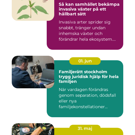
Så kan samhället bekämpa
invasiva växter på ett
hållbart sätt
Invasiva arter sprider sig
snabbt, tränger undan
inhemska växter och
förändrar hela ekosystem.
Kommu...
01. jun
Familjerätt stockholm
trygg juridisk hjälp för hela
familjen
När vardagen förändras
genom separation, dödsfall
eller nya
familjekonstellationer
uppstår ofta fråg...
31. maj