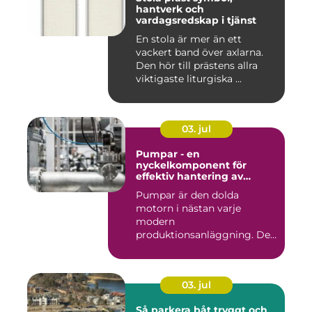
hantverk och
vardagsredskap i tjänst
En stola är mer än ett
vackert band över axlarna.
Den hör till prästens allra
viktigaste liturgiska ...
03. jul
Pumpar - en
nyckelkomponent för
effektiv hantering av
vätskor
Pumpar är den dolda
motorn i nästan varje
modern
produktionsanläggning. De
flyttar v&...
03. jul
Så parkera båt tryggt och