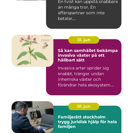
En tvist kan uppstå snabbare
än många tror. En
affärspartner som inte
betalar,...
01. jun
Så kan samhället bekämpa
invasiva växter på ett
hållbart sätt
Invasiva arter sprider sig
snabbt, tränger undan
inhemska växter och
förändrar hela ekosystem.
Kommu...
01. jun
Familjerätt stockholm
trygg juridisk hjälp för hela
familjen