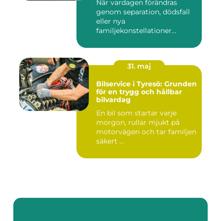
När vardagen förändras
genom separation, dödsfall
eller nya
familjekonstellationer
uppstår ofta fråg...
31. maj
Bilservice i Tyresö: Grunden
för en trygg och hållbar
bilvardag
En bil som startar varje
morgon, rullar mjukt på
motorvägen och tar familjen
säkert ...