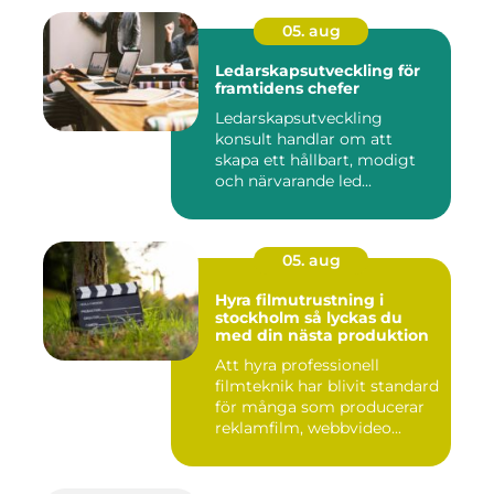
05. aug
Ledarskapsutveckling för
framtidens chefer
Ledarskapsutveckling
konsult handlar om att
skapa ett hållbart, modigt
och närvarande led...
05. aug
Hyra filmutrustning i
stockholm så lyckas du
med din nästa produktion
Att hyra professionell
filmteknik har blivit standard
för många som producerar
reklamfilm, webbvideo...