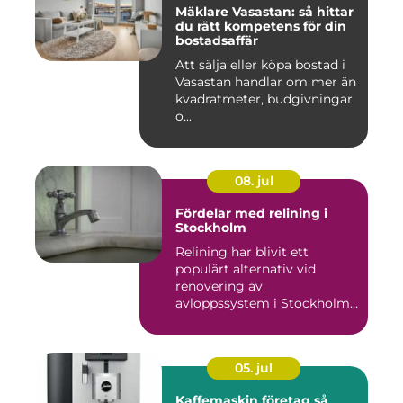
Mäklare Vasastan: så hittar
du rätt kompetens för din
bostadsaffär
Att sälja eller köpa bostad i
Vasastan handlar om mer än
kvadratmeter, budgivningar
o...
08. jul
Fördelar med relining i
Stockholm
Relining har blivit ett
populärt alternativ vid
renovering av
avloppssystem i Stockholm.
Denna ...
05. jul
Kaffemaskin företag så