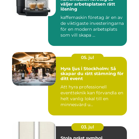
väljer arbetsplatsen rätt
lösning
kaffemaskin företag är en av
de viktigaste investeringarna
för en modern arbetsplats
som vill skapa ...
05. jul
Hyra ljus i Stockholm: Så
skapar du rätt stämning för
ditt event
Att hyra professionell
eventteknik kan förvandla en
helt vanlig lokal till en
minnesvärd u...
03. jul
Stola präst symbol,