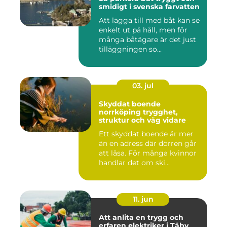
smidigt i svenska farvatten
Att lägga till med båt kan se
enkelt ut på håll, men för
många båtägare är det just
tilläggningen so...
03. jul
Skyddat boende
norrköping trygghet,
struktur och väg vidare
Ett skyddat boende är mer
än en adress där dörren går
att låsa. För många kvinnor
handlar det om ski...
11. jun
Att anlita en trygg och
erfaren elektriker i Täby