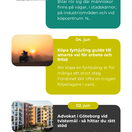
Bilar rör sig där människor
finns på vägar, i stadskärnor,
på industriområden och vid
köpcentrum. N...
04. jun
Köpa fyrhjuling guide till
smarta val för arbete och
fritid
Att köpa en fyrhjuling är för
många ett stort steg.
Fordonet blir ofta en trogen
följeslagare i vard...
02. jun
Advokat i Göteborg vid
tvistemål - så hittar du rätt
stöd