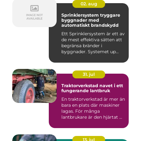
02. aug
Sprinklersystem tryggare
byggnader med
automatiskt brandskydd
Ett Sprinklersystem är ett av
de mest effektiva sätten att
begränsa bränder i
byggnader. Systemet up...
31. jul
Traktorverkstad navet i ett
fungerande lantbruk
En traktorverkstad är mer än
bara en plats där maskiner
lagas. För många
lantbrukare är den hjärtat ...
13. jul