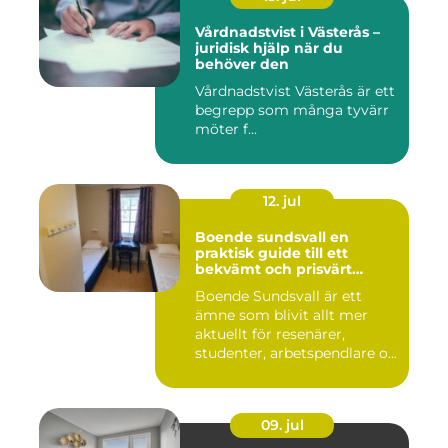
Vårdnadstvist i Västerås –
juridisk hjälp när du
behöver den
Vårdnadstvist Västerås är ett
begrepp som många tyvärr
möter f...
12. jul
Boende sundsvall en
praktisk guide till ett
bekvämt och prisvärt
boende
Boende Sundsvall är ett
ämne som blivit allt mer
aktuellt för resenärer,
studenter, arbetspendlare o...
09. jul