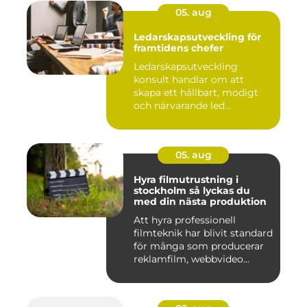
05. aug
Ledarskapsutveckling för
framtidens chefer
Ledarskapsutveckling
konsult handlar om att
skapa ett hållbart, modigt
och närvarande led...
05. aug
Hyra filmutrustning i
stockholm så lyckas du
med din nästa produktion
Att hyra professionell
filmteknik har blivit standard
för många som producerar
reklamfilm, webbvideo...