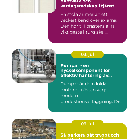
hantverk och
vardagsredskap i tjänst
En stola är mer än ett
vackert band över axlarna.
Den hör till prästens allra
viktigaste liturgiska ...
03. jul
Pumpar - en
nyckelkomponent för
effektiv hantering av
vätskor
Pumpar är den dolda
motorn i nästan varje
modern
produktionsanläggning. De
flyttar v&...
03. jul
Så parkera båt tryggt och