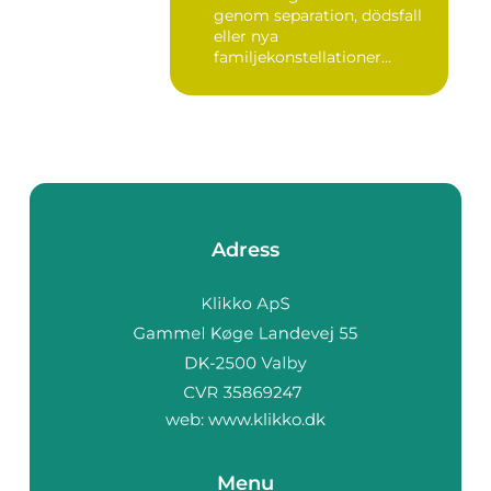
genom separation, dödsfall
eller nya
familjekonstellationer
uppstår ofta fråg...
Adress
web:
www.klikko.dk
Menu