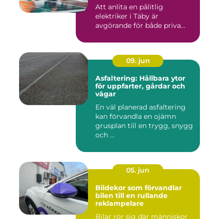
Att anlita en pålitlig
elektriker i Täby är
avgörande för både priva...
09. jun
Asfaltering: Hållbara ytor
för uppfarter, gårdar och
vägar
En väl planerad asfaltering
kan förvandla en ojämn
grusplan till en trygg, snygg
och ...
05. jun
Bildekor som förvandlar
bilen till en rullande
reklampelare
Bilar rör sig där människor