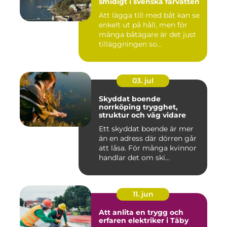
smidigt i svenska farvatten
Att lägga till med båt kan se
enkelt ut på håll, men för
många båtägare är det just
tilläggningen so...
03. jul
Skyddat boende
norrköping trygghet,
struktur och väg vidare
Ett skyddat boende är mer
än en adress där dörren går
att låsa. För många kvinnor
handlar det om ski...
11. jun
Att anlita en trygg och
erfaren elektriker i Täby