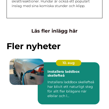
skrattreaktioner. Hundar är också ett populärt
inslag med sina komiska stunder och klipp.
Läs fler inlägg här
Fler nyheter
10. aug
Installera laddbox
skellefteå
Installera laddbox skellefteå
har blivit ett naturligt steg
för allt fler bilägare när
elbilar och l...