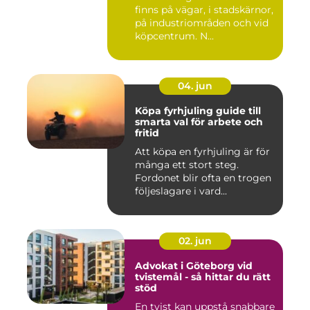
finns på vägar, i stadskärnor,
på industriområden och vid
köpcentrum. N...
04. jun
Köpa fyrhjuling guide till
smarta val för arbete och
fritid
Att köpa en fyrhjuling är för
många ett stort steg.
Fordonet blir ofta en trogen
följeslagare i vard...
02. jun
Advokat i Göteborg vid
tvistemål - så hittar du rätt
stöd
En tvist kan uppstå snabbare