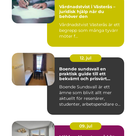
Vårdnadstvist i Västerås –
juridisk hjälp när du
behöver den
Vårdnadstvist Västerås är ett
begrepp som många tyvärr
möter f...
12. jul
Boende sundsvall en
praktisk guide till ett
bekvämt och prisvärt
boende
Boende Sundsvall är ett
ämne som blivit allt mer
aktuellt för resenärer,
studenter, arbetspendlare o...
09. jul