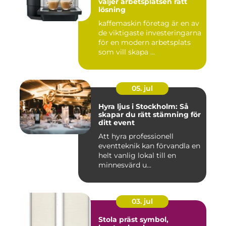
väljer arbetsplatsen rätt
lösning
kaffemaskin företag är en av
de viktigaste investeringarna
för en modern arbetsplats
som vill skapa ...
05. jul
Hyra ljus i Stockholm: Så
skapar du rätt stämning för
ditt event
Att hyra professionell
eventteknik kan förvandla en
helt vanlig lokal till en
minnesvärd u...
03. jul
Stola präst symbol,