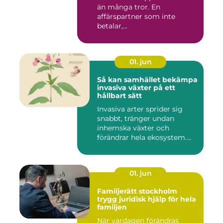
än många tror. En
affärspartner som inte
betalar,...
01. jun
Så kan samhället bekämpa
invasiva växter på ett
hållbart sätt
Invasiva arter sprider sig
snabbt, tränger undan
inhemska växter och
förändrar hela ekosystem.
Kommu...
01. jun
Familjerätt stockholm
trygg juridisk hjälp för hela
familjen
När vardagen förändras