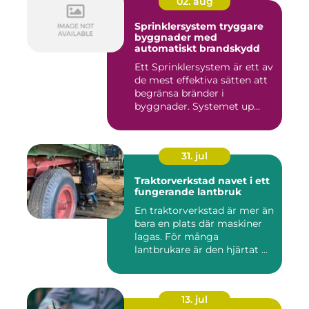
02. aug
Sprinklersystem tryggare
byggnader med
automatiskt brandskydd
Ett Sprinklersystem är ett av
de mest effektiva sätten att
begränsa bränder i
byggnader. Systemet up...
31. jul
Traktorverkstad navet i ett
fungerande lantbruk
En traktorverkstad är mer än
bara en plats där maskiner
lagas. För många
lantbrukare är den hjärtat ...
13. jul